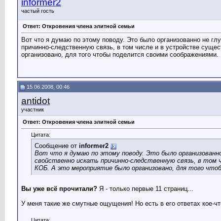
informer2
частый гость
Ответ: Откровения члена элитной семьи
Вот что я думаю по этому поводу. Это было организованно не гл
причинно-следственную связь, в том числе и в устройстве сущес
организовано, для того чтобы поделится своими соображениями.
15.06.2008, 00:46
antidot
участник
Ответ: Откровения члена элитной семьи
Цитата:
Сообщение от
informer2
Вот что я думаю по этому поводу. Это было организованно
свойственно искать причинно-следственную связь, в том 
КОБ. А это мероприятие было организовано, для того что
Вы уже всё прочитали?
Я - только первые 11 страниц...
У меня такие же смутные ощущения! Но есть в его ответах кое-чт
Цитата: