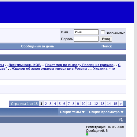
Имя
Запомнить?
Пароль
Сообщения за день
Поиск
осы
. .
Легитимность КОБ
. .
Пакет мер по выводу России из кризиса
. .
С
цев"
. .
Жданов об алкогольном геноциде в России
. . .
Украина: что
Страница 1 из 15
1
2
3
4
5
6
7
8
9
10
11
12
13
14
15
>
Опции темы
Опции просмотра
#
1
Регистрация: 16.05.2008
Сообщений: 6