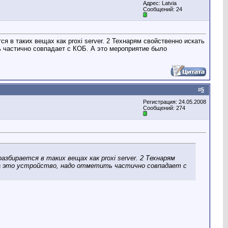
Адрес: Latvia
Сообщений: 24
в таких вещах как proxi server. 2 Технарям свойственно искать
ь частично совпадает с КОБ. А это мероприятие было
#
5
Регистрация: 24.05.2008
Сообщений: 274
бирается в таких вещах как proxi server. 2 Технарям
на это устройство, надо отметить частично совпадает с