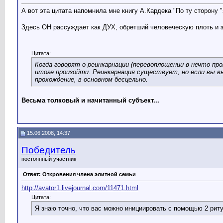
А вот эта цитата напомнила мне книгу А.Кардека "По ту сторону 
Здесь ОН рассуждает как ДУХ, обретший человеческую плоть и 
Цитата:
Когда говорят о реинкарнации (перевоплощении в нечто пр
итоге произойти. Реинкарнация существует, но если вы в
прохождение, в основном бесцельно.
Весьма толковый и начитанный субъект...
15.06.2008, 14:37
Победитель
постоянный участник
Ответ: Откровения члена элитной семьи
http://avator1.livejournal.com/11471.html
Цитата:
Я знаю точно, что вас можно инициировать с помощью 2 риту