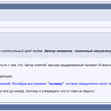
т коллосальный вред людям.
Автор ответов - типичный оккульти
ся с тем, что "автор ответов" весьма эрудированный человек! И многое 
едующее.
 знаний, Инсайдер выстраивает
"мозаику"
, которая определённо несёт 
ал всё до конца), поэтому и утверждать что-то тоже не берусь!