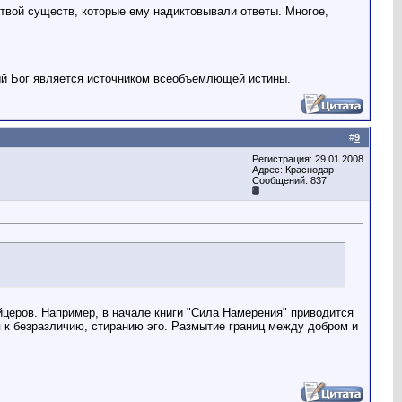
ртвой существ, которые ему надиктовывали ответы. Многое,
ый Бог является источником всеобъемлющей истины.
#
9
Регистрация: 29.01.2008
Адрес: Краснодар
Сообщений: 837
церов. Например, в начале книги "Сила Намерения" приводится
к безразличию, стиранию эго. Размытие границ между добром и