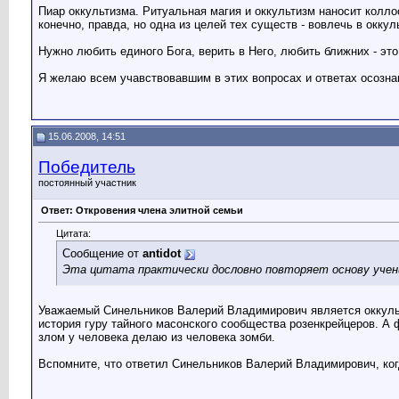
Пиар оккультизма. Ритуальная магия и оккультизм наносит колло
конечно, правда, но одна из целей тех существ - вовлечь в окку
Нужно любить единого Бога, верить в Него, любить ближних - это
Я желаю всем учавствовавшим в этих вопросах и ответах осозн
15.06.2008, 14:51
Победитель
постоянный участник
Ответ: Откровения члена элитной семьи
Цитата:
Сообщение от
antidot
Эта цитата практически дословно повторяет основу учени
Уважаемый Синельников Валерий Владимирович является оккульт
история гуру тайного масонского сообщества розенкрейцеров. 
злом у человека делаю из человека зомби.
Вспомните, что ответил Синельников Валерий Владимирович, когд