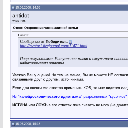
15.06.2008, 14:58
antidot
участник
Ответ: Откровения члена элитной семьи
Цитата:
Сообщение от
Победитель
http://avator1.livejournal.com/11471.html
Пиар оккультизма. Ритуальная магия и оккультизм наноси
надиктовывали ответы.
Уважаю Вашу оценку! Но тем не менее, Вы не можете НЕ согласить
связанными друг с другом, источниками.
Если для оценки его ответов применить КОБ, то мне видится сл
Из
"калейдоскопического идиотизма"
разрозненных "кусочков"
ИСТИНА
или
ЛОЖЬ
в его ответах пока сказать не могу (не дочит
15.06.2008, 15:18