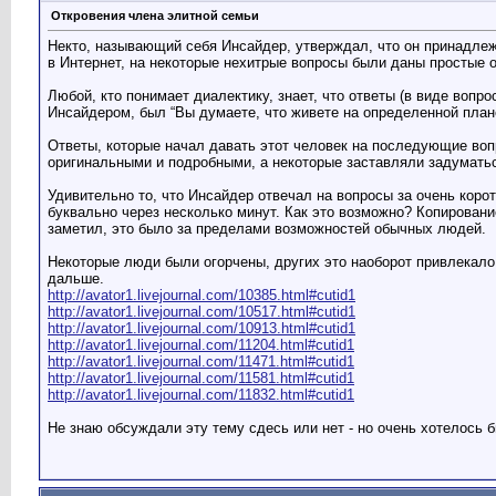
Откровения члена элитной семьи
Некто, называющий себя Инсайдер, утверждал, что он принадлеж
в Интернет, на некоторые нехитрые вопросы были даны простые о
Любой, кто понимает диалектику, знает, что ответы (в виде воп
Инсайдером, был “Вы думаете, что живете на определенной плане
Ответы, которые начал давать этот человек на последующие вопр
оригинальными и подробными, а некоторые заставляли задумать
Удивительно то, что Инсайдер отвечал на вопросы за очень коро
буквально через несколько минут. Как это возможно? Копировани
заметил, это было за пределами возможностей обычных людей.
Некоторые люди были огорчены, других это наоборот привлекало, 
дальше.
http://avator1.livejournal.com/10385.html#cutid1
http://avator1.livejournal.com/10517.html#cutid1
http://avator1.livejournal.com/10913.html#cutid1
http://avator1.livejournal.com/11204.html#cutid1
http://avator1.livejournal.com/11471.html#cutid1
http://avator1.livejournal.com/11581.html#cutid1
http://avator1.livejournal.com/11832.html#cutid1
Не знаю обсуждали эту тему сдесь или нет - но очень хотелось 