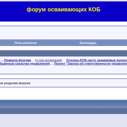
форум осваивающих КОБ
Пользователи
Календарь
. .
Правила форума
. . (
о пре-модерации
) . .
Основы КОБ,часто задаваемые вопр
бщённые средства управления)
. .
Проект "Закона об ответственности управлен
ным разделам форума