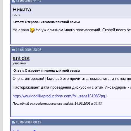
14.06.2008, 21:57
Никита
гость
Ответ: Откровения члена элитной семьи
Не слабо
Но уж слишком много противоречий. Скорей всего эт
14.06.2008, 23:03
antidot
участник
Ответ: Откровения члена элитной семьи
Очень интересно! Надо всё это прочитать, осмыслить, а потом п
Настораживает дата проведения дискуссии с этим Инсайдером - а
http://www.godlikeproductions.com/fo...sage161085/pg1
Последний раз редактировалось antidot; 14.06.2008 в
23:53
.
15.06.2008, 00:19