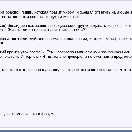
ит родовой линии, которая правит миром, и обещал ответить на любые 
тветы, но потом все стало круто изменяться.
росов) Инсайдера намеренно провоцировали других задавать вопросы, ко
те. Живете ли вы на ней в действительности?”
осы, показали глубокое понимание философии, истории, метафизики, рел
ся.
ткий промежуток времени. Темы вопросов были самыми разнообразными, а
е текста из Интернета? Я тщательно проверил и не смог найти предложен
а в итоге это привело к диалогу, в котором так много открылось, что т
бы узнать мнение этого форума !