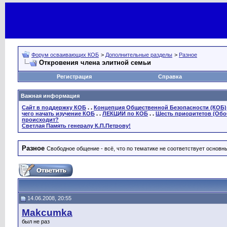
Форум осваивающих КОБ
>
Дополнительные разделы
>
Разное
Откровения члена элитной семьи
Регистрация
Справка
Важная информация
Сайт в поддержку КОБ
. .
Концепция Общественной Безопасности (КОБ)
чего начать изучение КОБ
. .
ЛЕКЦИИ по КОБ
. .
Шесть приоритетов (Обо
происходит?
Светлая Память генералу К.П.Петрову!
Разное
Свободное общение - всё, что по тематике не соответствует основ
14.06.2008, 20:55
Makcumka
был не раз