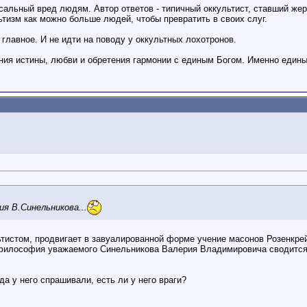
сальный вред людям. Автор ответов - типичный оккультист, ставший же
льтизм как можно больше людей, чтобы превратить в своих слуг.
 главное. И не идти на поводу у оккультных лохотронов.
ания истины, любви и обретения гармонии с единым Богом. Именно един
я В.Синельникова...
истом, продвигает в завуалированной форме учение масонов Розенкрей
А философия уважаемого Синельникова Валерия Владимировича сводится 
а у него спрашивали, есть ли у него враги?