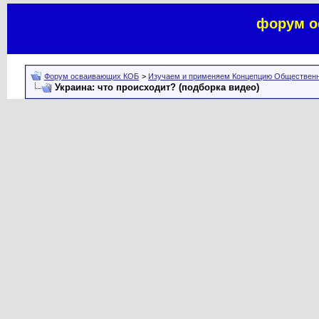
форум о
Форум осваивающих КОБ
>
Изучаем и применяем Концепцию Общественн
Украина: что происходит? (подборка видео)