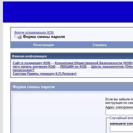
Форум осваивающих КОБ
Форма смены пароля
Регистрация
Справка
Важная информация
Сайт в поддержку КОБ
. .
Концепция Общественной Безопасности (КОБ)
чего начать изучение КОБ
. .
ЛЕКЦИИ по КОБ
. .
Шесть приоритетов (Обо
происходит?
Светлая Память генералу К.П.Петрову!
Форма смены пароля
Если вы забыли п
инструкция по см
Адрес электронно
Случайный во
напишите сло