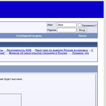
Имя
Запомнить?
Пароль
Сообщения за день
Поиск
осы
. .
Легитимность КОБ
. .
Пакет мер по выводу России из кризиса
. .
С
цев"
. .
Жданов об алкогольном геноциде в России
. . .
Украина: что
Вам будет выслана