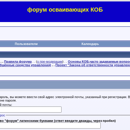
форум осваивающих КОБ
Пользователи
Календарь
. .
Правила форума
. . (
о пре-модерации
) . .
Основы КОБ,часто задаваемые вопр
бщённые средства управления)
. .
Проект "Закона об ответственности управлен
ароль, вы можете ввести свой адрес электронной почты, указанный при регистрации. 
ене пароля.
й почты:
прос
во "форум" латинскими буквами (ответ введите дважды, через пробел)