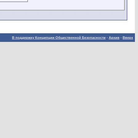
В поддержку Конципции Общественной Безопасности
-
Архив
-
Вверх