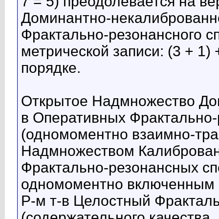
7 = 5) преодолевается на в
Доминантно-некалиброванно
Фрактально-резонансного сп
метрической записи: (3 + 1)
порядке.
Открытое Надмножество До
в Оперативных Фрактально-
(одномоментно взаимно-тра
Надмножеством Калиброван
Фрактально-резонансных сп
одномоментно включенным 
Р-м т-в Целостный Фрактал
(содержательного качества, м