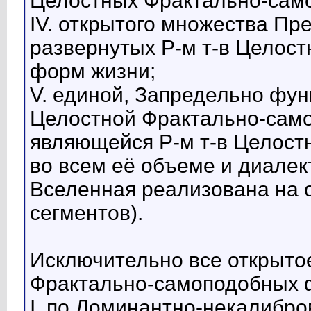
Целостных Фрактально-сам
IV. открытого множества П
развернутых Р-м т-в Целос
форм жизни;
V. единой, Запредельно фун
Целостной Фрактально-сам
являющейся Р-м т-в Целост
во всем её объеме и диалек
Вселенная реализована на 
сегментов).
Исключительно все открыто
Фрактально-самоподобных 
I. по Доминантно-некалибро