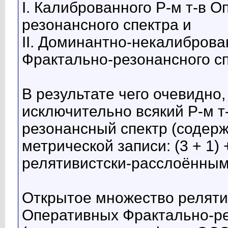
I. Калиброванного Р-м т-в 
резонансного спектра и
II. Доминантно-некалиброва
Фрактально-резонансного сп
В результате чего очевидно
исключительно всякий Р-м 
резонансный спектр (содер
метрической записи: (3 + 1) 
релятивистски-расслоённым
Открытое множество реляти
Оперативных Фрактально-ре