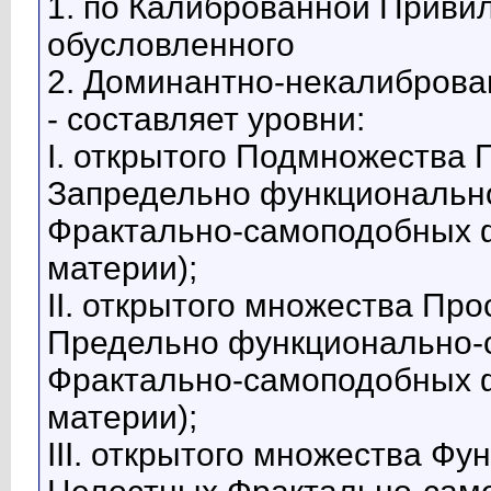
1. по Калиброванной Приви
обусловленного
2. Доминантно-некалиброван
- составляет уровни:
I. открытого Подмножества
Запредельно функционально
Фрактально-самоподобных 
материи);
II. открытого множества Пр
Предельно функционально-с
Фрактально-самоподобных 
материи);
III. открытого множества Фу