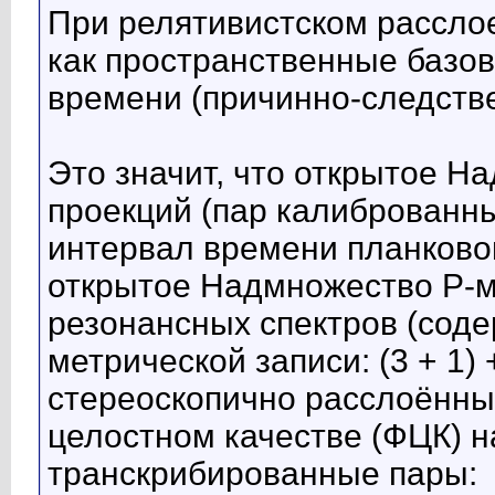
При релятивистском рассло
как пространственные базов
времени (причинно-следств
Это значит, что открытое 
проекций (пар калиброванн
интервал времени планковог
открытое Надмножество Р-м
резонансных спектров (сод
метрической записи: (3 + 1) +
стереоскопично расслоённы
целостном качестве (ФЦК) 
транскрибированные пары: