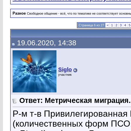
Разное
Свободное общение - всё, что по тематике не соответствует основ
Страница 6 из 27
<
1
2
3
4
5
19.06.2020, 14:38
Siglo
участник
Ответ: Метрическая миграция.
Р-м т-в Привилегированная
(количественных форм ПСО, м