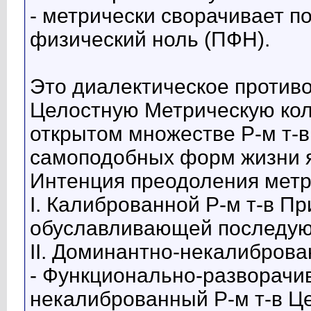
- метрически сворачивает 
физический ноль (ПФН).
Это диалектическое противо
Целостную Метрическую кол
открытом множестве Р-м т-
самоподобных форм жизни я
Интенция преодоления метр
I. Калиброванной Р-м т-в П
обуславливающей последу
II. Доминантно-некалиброва
- Функционально-разворач
некалиброванный Р-м т-в 