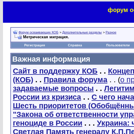
форум о
Форум осваивающих КОБ
>
Дополнительные разделы
>
Разное
Метрическая миграция.
Регистрация
Справка
Пользователи
Важная информация
Сайт в поддержку КОБ
. .
Концеп
(КОБ)
. .
Правила форума
. . (
о п
задаваемые вопросы
. .
Легити
России из кризиса
. .
С чего нач
Шесть приоритетов (Обобщённы
"Закона об ответственности уп
геноциде в России
. . .
Украина: 
Светлая Память генералу К.П.П