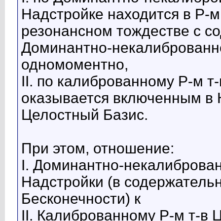
Надстройке находится в Р-м
резонансном тождестве с с
Доминантно-некалиброванно
одномоментно,
II. по калиброванному Р-м 
оказывается включенным в 
Целостный Базис.
При этом, отношение:
I. Доминантно-некалиброван
Надстройки (в содержательн
Бесконечности) к
II. Калиброванному Р-м т-в