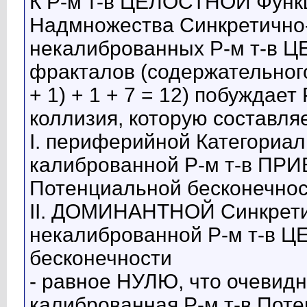
К Р-м т-в ЦЕЛОСТНОЙ Функц
Надмножества Синкретично-
некалиброванных Р-м т-в
фракталов (содержательного
+ 1) + 1 + 7 = 12) побужда
коллизия, которую составляе
I. периферийной Категориал
калиброванной Р-м т-в 
Потенциальной бесконечнос
II. ДОМИНАНТНОЙ Синкрети
некалиброванной Р-м т-в 
бесконечности
- равное НУЛЮ, что очевидн
калиброванная Р-м т-в Пот