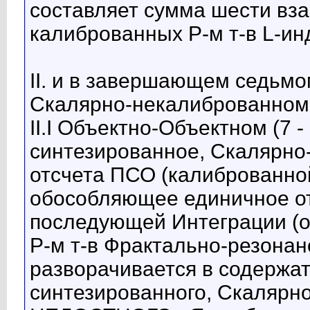
составляет сумма шести вз
калиброванных Р-м т-в L-ин
II. и в завершающем седьмо
Скалярно-некалиброванном 
II.I Объектно-Объектном (7 
синтезированное, Скалярно
отсчета ПСО (калиброванно
обособляющее единичное от
последующей Интеграции (
Р-м т-в Фрактально-резонан
разворачивается в содержат
синтезированного, Скалярно