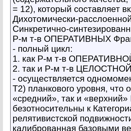
= 12), который составляет вк
Дихотомически-расслоенной
Синкретично-синтезирован
Р-м т-в ОПЕРАТИВНЫХ Фрак
- полный цикл:
1. как Р-м т-в ОПЕРАТИВНО
2. так и Р-м т-в ЦЕЛОСТНО
- осуществляется одномомен
Т2) планкового уровня, что 
«средний», так и «верхний» 
безотносительны к Категор
релятивистской подвижност
калиброванная базовыми ве