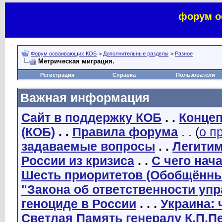
форум о
Форум осваивающих КОБ
>
Дополнительные разделы
>
Разное
Метрическая миграция.
Регистрация
Справка
Пользователи
Важная информация
Сайт в поддержку КОБ
. .
Концеп
(КОБ)
. .
Правила форума
. . (
о п
задаваемые вопросы
. .
Легити
России из кризиса
. .
С чего нач
Шесть приоритетов (Обобщённы
"Закона об ответственности уп
геноциде в России
. . .
Украина: 
Светлая Память генералу К.П.П