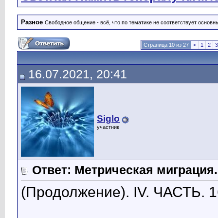
Разное
Свободное общение - всё, что по тематике не соответствует основ
Страница 10 из 27
<
1
2
3
16.07.2021, 20:41
Siglo
участник
Ответ: Метрическая миграция.
(Продолжение). IV. ЧАСТЬ. 1