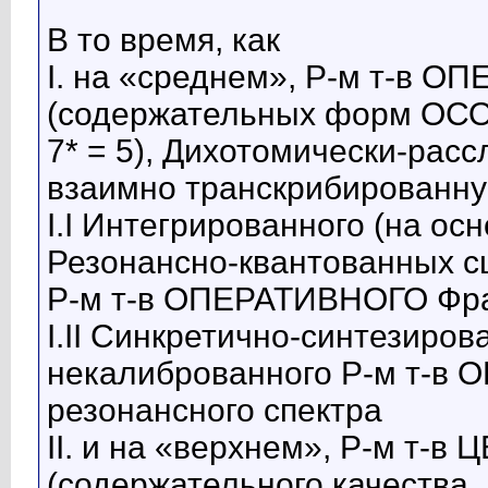
В то время, как
I. на «среднем», Р-м т-в 
(содержательных форм ОСО, 
7* = 5), Дихотомически-рас
взаимно транскрибированну
I.I Интегрированного (на ос
Резонансно-квантованных с
Р-м т-в ОПЕРАТИВНОГО Фрак
I.II Синкретично-синтезиров
некалиброванного Р-м т-в
резонансного спектра
II. и на «верхнем», Р-м т
(содержательного качества, м