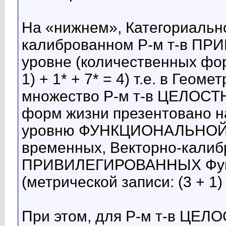
На «нижнем», Категориальн
калиброванном Р-м т-в П
уровне (количественных фор
1) + 1* + 7* = 4) т.е. в Геом
множество Р-м т-в ЦЕЛОСТ
форм жизни презентовано н
уровню ФУНКЦИОНАЛЬНОЙ 
временных, Векторно-калиб
ПРИВИЛЕГИРОВАННЫХ Функ
(метрической записи: (3 + 1) +
При этом, для Р-м т-в ЦЕЛ