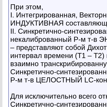
При этом,
I. Интегрированная, Вектор
ИНДУКТИВНАЯ составляющ
II. Синкретично-синтезиров
некалиброванный Р-м т-в
– представляют собой Дихо
интервал времени (Т1 – Т2)
взаимно транскрибированну
Синкретично-синтезирован
Р-м т-в ЦЕЛОСТНЫЙ LC-кон
Для исключительно всего о
Синкретично-синтезирован