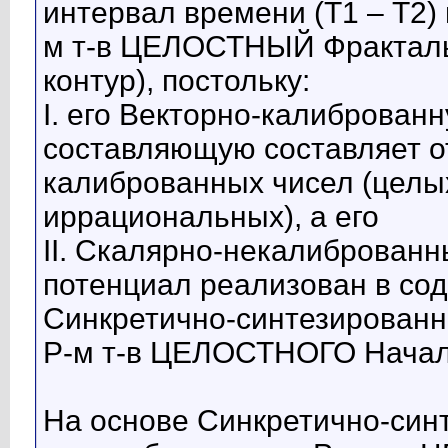
интервал времени (Т1 – Т2) 
м т-в ЦЕЛОСТНЫЙ Фракталь
контур), постольку:
I. его Векторно-калиброва
составляющую составляет о
калиброванных чисел (целы
иррациональных), а его
II. Скалярно-некалиброва
потенциал реализован в со
Синкретично-синтезированн
Р-м т-в ЦЕЛОСТНОГО Начал
На основе Синкретично-син