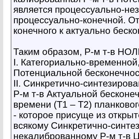
является процессуально-нез
процессуально-конечной. О
конечного к актуально беско
Таким образом, Р-м т-в НОЛ
I. Категориально-временной
Потенциальной бесконечнос
II. Синкретично-синтезиров
Р-м т-в Актуальной бесконе
времени (Т1 – Т2) планковог
- которое присуще из откр
всякому Синкретично-синте
некалиброванному Р-м т-