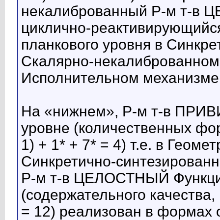
некалиброванный Р-м т-в 
циклично-реактивирующийся 
планкового уровня в Синкре
Скалярно-некалиброванно
Исполнительном механизме
На «нижнем», Р-м т-в ПР
уровне (количественных фор
1) + 1* + 7* = 4) т.е. в Гео
Синкретично-синтезирован
Р-м т-в ЦЕЛОСТНЫЙ Функц
(содержательного качества, м
= 12) реализован в формах