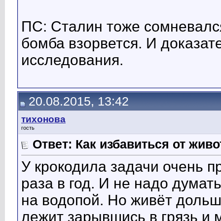
ПС: Сталин тоже сомневался
бомба взорвется. И доказат
исследования.
20.08.2015, 13:42
тихонова
гость
Ответ: Как избавиться от жив
У крокодила задачи очень п
раза в год. И не надо думат
на водопой. Но живёт дольш
лежит зарывшись в грязь и 