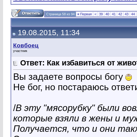
Страница 58 из 94
«
Первая
<
39
40
41
42
43
44
19.08.2015, 11:34
Ковбоец
участник
Ответ: Как избавиться от жив
Вы задаете вопросы богу
Не бог, но постараюсь ответ
/
В эту "мясорубку" были во
которые взяли в жены и муж
Получается, что и они так