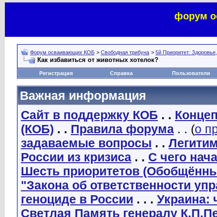
форум о
Форум осваивающих КОБ
>
Свободная трибуна
>
5й Приоритет: Здоровье
Как избавиться от животных хотелок?
Регистрация
Справка
Пользователи
Важная информация
Сайт в поддержку КОБ
. .
Концеп
(КОБ)
. .
Правила форума
. . (
о п
задаваемые вопросы
. .
Легити
России из кризиса
. .
С чего нач
Шесть приоритетов (Обобщённы
"Закона об ответственности уп
геноциде в России
. . .
Украина: 
Светлая Память генералу К.П.П