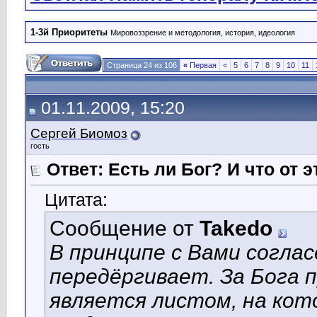
1-3й Приоритеты
Мировоззрение и методология, история, идеология
Страница 24 из 106
«
Первая
<
5
6
7
8
9
10
11
01.11.2009, 15:20
Сергей Биомоз
гость
Ответ: Есть ли Бог? И что от э
Цитата:
Сообщение от
Takedo
В принципе с Вами соглас
передёргивает.
За Бога 
является листом, на кот