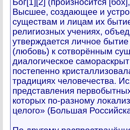
Бог[1][2] (произносится [бох]
Высшее, создающее и устр
существам и лицам их бытие,
религиозных учениях, объе
утверждается личное бытие
(любовь) к сотворённым сущ
диалогическое самораскрыти
постепенно кристаллизовал
традициях человечества. И
представления первобытных
которых по-разному локали
целого» (Большая Российска