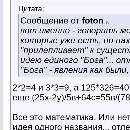
Цитата:
Сообщение от
foton
вот именно - говорить мо
которые уже есть, но на
"прилепливает" к сущес
идею единого "Бога"... о
"Бога" - явления как были,
2*2=4 и 3*3=9, а 125*326=40
еще (25х-2у)/5в+64с=55в/(78
Все это математика. Или не
идея одного названия... о