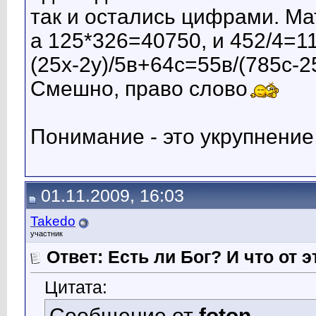
так и остались цифрами. Мат
а 125*326=40750, и 452/4=11
(25х-2у)/5в+64с=55в/(785с-2
Смешно, право слово
Понимание - это укрупнени
01.11.2009, 16:03
Takedo
участник
Ответ: Есть ли Бог? И что от э
Цитата:
Сообщение от
foton