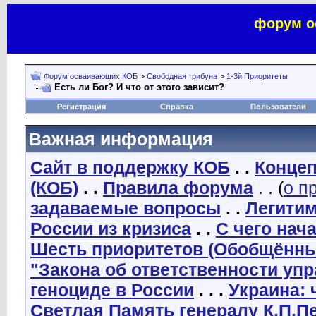
форум о
Форум осваивающих КОБ
>
Свободная трибуна
>
1-3й Приоритеты
Есть ли Бог? И что от этого зависит?
Регистрация
Справка
Пользователи
Важная информация
Сайт в поддержку КОБ
. .
Концеп
(КОБ)
. .
Правила форума
. . (
о п
задаваемые вопросы
. .
Легити
России из кризиса
. .
С чего нач
Шесть приоритетов (Обобщённы
"Закона об ответственности уп
геноциде в России
. . .
Украина: 
Светлая Память генералу К.П.П