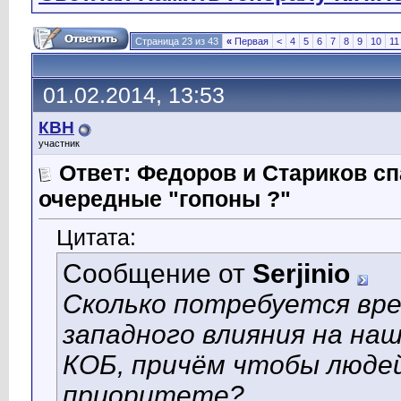
Страница 23 из 43
«
Первая
<
4
5
6
7
8
9
10
11
01.02.2014, 13:53
КВН
участник
Ответ: Федоров и Стариков 
очередные "гопоны ?"
Цитата:
Сообщение от
Serjinio
Сколько потребуется вре
западного влияния на на
КОБ, причём чтобы людей
приоритете?