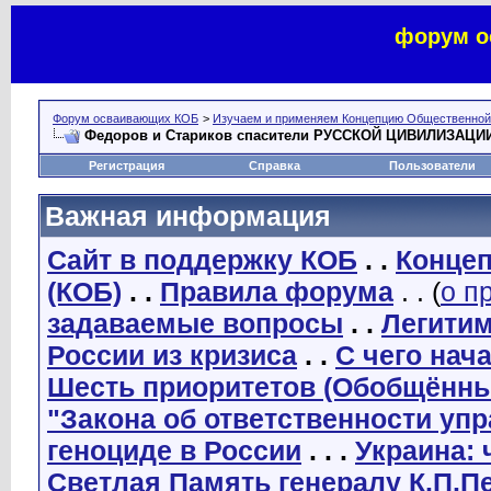
форум о
Форум осваивающих КОБ
>
Изучаем и применяем Концепцию Общественной
Федоров и Стариков спасители РУССКОЙ ЦИВИЛИЗАЦИИ
Регистрация
Справка
Пользователи
Важная информация
Сайт в поддержку КОБ
. .
Концеп
(КОБ)
. .
Правила форума
. . (
о п
задаваемые вопросы
. .
Легити
России из кризиса
. .
С чего нач
Шесть приоритетов (Обобщённы
"Закона об ответственности уп
геноциде в России
. . .
Украина: 
Светлая Память генералу К.П.П