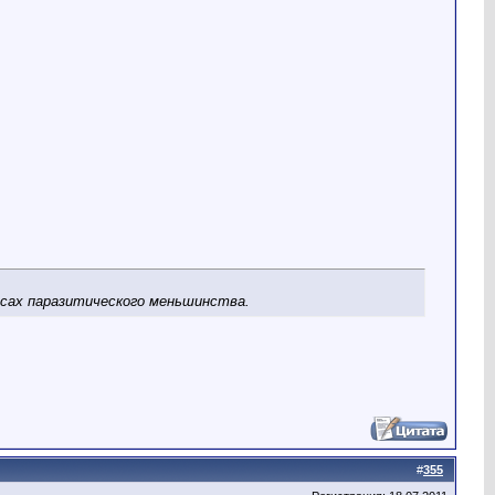
ах паразитического меньшинства.
#
355