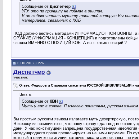
Сообщение от
Диспетчер
УГУ, это по принципу не поймал а ощипал.
Я не люблю читать мутату типа той которую Вы пишите ( 
материалов, связанных с КОБ.
НОД должно вестись методами ИНФОРМАЦИОННОЙ ВОЙНЫ, а не бег
ОРУЖИЕ (ИНФОРМАЦИЯ - КОНЦЕПЦИЯ) и подготовлены бойцы -В
языком ИМЕННО С ПОЗИЦИЙ КОБ. А вы с каких позиций ?
19.10.2013, 21:26
Диспетчер
участник
Ответ: Федоров и Стариков спасители РУССКОЙ ЦИВИЛИЗАЦИИ или
Цитата:
Сообщение от
КВН
Муть у вас в голове. Я излагаю понятным, русским языко
Вы простым русским языком излагаете муть дезертирскую, поэто
Я исхожу из позиции того , что нашу страну сдал под внешнее уп
дани. У нас конституцией запрещена государственная идеология 
международного права превальируют на нашими нормами. По сути
который в силу конституции, которую писали американцы , не им