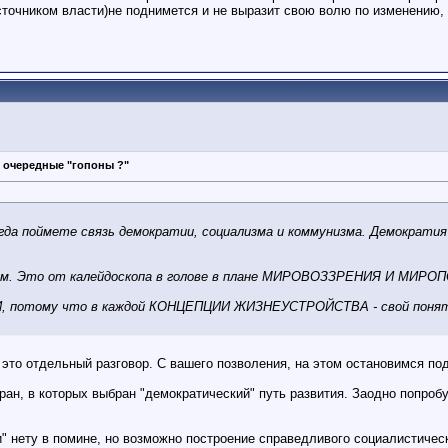
сточником власти)не поднимется и не выразит свою волю по изменению,
 очередные "гопоны ?"
а поймете связь демократии, социализма и коммунизма. Демократия и
сным. Это от калейдоскопа в голове в плане МИРОВОЗЗРЕНИЯ И МИР
отому что в каждой КОНЦЕПЦИИ ЖИЗНЕУСТРОЙСТВА - свой понятийн
 это отдельный разговор. С вашего позволения, на этом остановимся по
ан, в которых выбран "демократический" путь развития. Заодно попробуй
" нету в помине, но возможно построение справедливого социалистичес