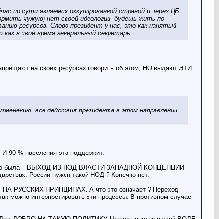
ейчас по сути являемся оккупированной страной и через ЦБ
кормить чужую) нет своей идеологии- будешь жить по
анию ресурсов. Слово президент у нас, это как нанятый
 как в своё время генеральный секретарь
прещают на своих ресурсах говорить об этом, НО выдают ЭТИ
изменению, все действия президента в этом направлении
 90 % населения это поддержит.
оторого была – ВЫХОД ИЗ ПОД ВЛАСТИ ЗАПАДНОЙ КОНЦЕПЦИИ
вах. России нужен такой НОД ? Конечно нет.
Ь НА РУССКИХ ПРИНЦИПАХ. А что это означает ? Переход
но интерпретировать эти процессы. В противном случае
 Дал ДОБРО НА ТАКУЮ ПОЛИТИКУ. Что не понятно в этой ВОЛЕ