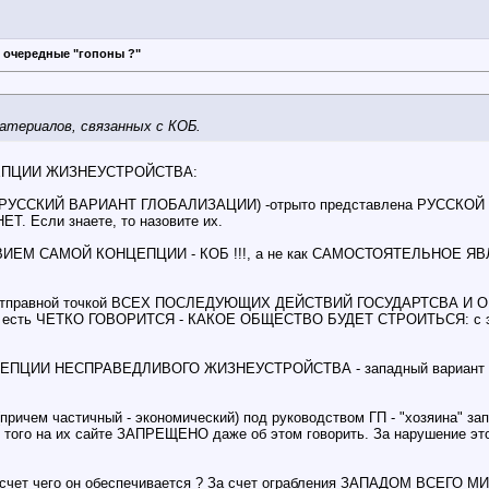
 очередные "гопоны ?"
атериалов, связанных с КОБ.
ОНЦЕПЦИИ ЖИЗНЕУСТРОЙСТВА:
СКИЙ ВАРИАНТ ГЛОБАЛИЗАЦИИ) -отрыто представлена РУССКОЙ ЦИВИ
ЕТ. Если знаете, то назовите их.
ЕМ САМОЙ КОНЦЕПЦИИ - КОБ !!!, а не как САМОСТОЯТЕЛЬНОЕ ЯВЛЕ
отправной точкой ВСЕХ ПОСЛЕДУЮЩИХ ДЕЙСТВИЙ ГОСУДАРТСВА И 
 ЧЕТКО ГОВОРИТСЯ - КАКОЕ ОБЩЕСТВО БУДЕТ СТРОИТЬСЯ: с эксплуа
НЦЕПЦИИ НЕСПРАВЕДЛИВОГО ЖИЗНЕУСТРОЙСТВА - западный вариант глоба
причем частичный - экономический) под руководством ГП - "хозяина" з
на их сайте ЗАПРЕЩЕНО даже об этом говорить. За нарушение это
 За счет чего он обеспечивается ? За счет ограбления ЗАПАДОМ ВСЕГ