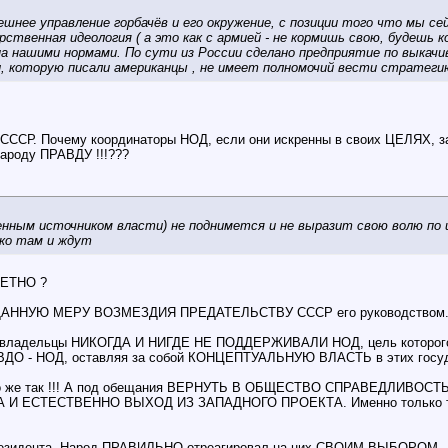
нешнее управление горбачёв и его окружение, с позиции того что мы с
рственная идеология ( а это как с армией - не кормишь свою, будешь 
а нашими нормами. По сути из России сделано предприятие по выкачив
, которую писали американцы , не имеет полномочий вести стратегию
СР. Почему координаторы НОД, если они искренны в своих ЦЕЛЯХ, за
народу ПРАВДУ !!!???
енным источником власти) не поднимется и не выразит свою волю по 
ько там и ждут
КРЕТНО ?
ОЖДАННУЮ МЕРУ ВОЗМЕЗДИЯ ПРЕДАТЕЛЬСТВУ СССР его руководством. И
че ? Рабовладельцы НИКОГДА И НИГДЕ НЕ ПОДДЕРЖИВАЛИ НОД, цель к
 НОД, оставляя за собой КОНЦЕПТУАЛЬНУЮ ВЛАСТЬ в этих государст
осто же так !!! А под обещания ВЕРНУТЬ В ОБЩЕСТВО СПРАВЕДЛИВОСТ
СТЕСТВЕННО ВЫХОД ИЗ ЗАПАДНОГО ПРОЕКТА. Именно только так мож
 президента. Народ ПРАВИЛЬНО отреагировал на них СВОИМ ВЫБОРОМ.