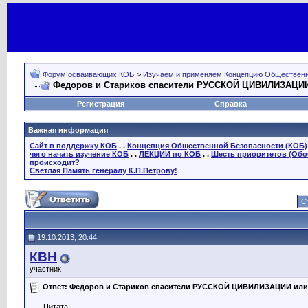
Форум осваивающих КОБ
>
Изучаем и применяем Концепцию Общественн
Федоров и Стариков спасители РУССКОЙ ЦИВИЛИЗАЦИИ
Регистрация
Справка
Важная информация
Сайт в поддержку КОБ
. .
Концепция Общественной Безопасности (КОБ)
чего начать изучение КОБ
. .
ЛЕКЦИИ по КОБ
. .
Шесть приоритетов (Обо
происходит?
Светлая Память генералу К.П.Петрову!
С
19.10.2013, 20:44
КВН
участник
Ответ: Федоров и Стариков спасители РУССКОЙ ЦИВИЛИЗАЦИИ или
Цитата: