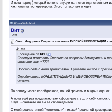
И пока народ ( который по конституции является единственным и
как попытка госпереворота. Этого только там и ждут
19.10.2013, 22:17
Вит
гость
Ответ: Федоров и Стариков спасители РУССКОЙ ЦИВИЛИЗАЦИИ или
Цитата:
Сообщение от
КВН
Советую почитать Сталина по вопросам демократии и тогд
ставите знак =????
Просто беда с вами грамотеями. Путаете кислое с пре
Определитесь
КОНЦЕПТУАДЬБНО
И МИРОВОЗЗРЕНЧЕСКИ, п
смерть.
По поводу моего калейдоскопа, вашей грамоты и выдачи оценок -
А пока ещё раз предлагаю вам сформировать для себя список стр
КНДР - считаете ли вы её справедливой.
С моей реалистичной "колокольни" никакой "реальной демократии