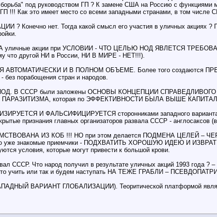
 борьба" под руководством ГП ? К замене США на Россию с функция
Как это имеет место со всеми западными странами, в том числе СШ
Конечно нет. Тогда какой смысл его участия в уличных акциях ? По
ройки.
 Они ЗА уличные акции при УСЛОВИИ - ЧТО ЦЕЛЬЮ НОД ЯВЛЕТСЯ 
то другой НИ в России, НИ В МИРЕ - НЕТ!!!).
ТСЯ АВТОМАТИЧЕСКИ И В ПОЛНОМ ОБЪЕМЕ. Более того создаютс
з порабощения стран и народов.
ПЕРИОД. В СССР были заложены ОСНОВЫ КОНЦЕПЦИИ СПРАВЕДЛИВОГ
 И ПАРАЗИТИЗМА, которая по ЭФФЕКТИВНОСТИ БЫЛА ВЫШЕ КАПИТ
ЕТСЯ И ФАЛЬСИФИЦИРУЕТСЯ сторонниками западного варианта глоба
крытые признания главных организаторов развала СССР - англосаксов (в
АИМСТВОВАНА ИЗ КОБ !!! НО при этом делается ПОДМЕНА ЦЕЛЕЙ – Ч
 уже знакомые приемчики - ПОДХВАТИТЬ ХОРОШУЮ ИДЕЮ И ИЗВРАТИТЬ 
тся условия, которые могут привести к большой крови.
звал СССР. Что народ получил в результате уличных акций 1993 года ? –
у то учить или так и будем наступать НА ТЕЖЕ ГРАБЛИ – ПСЕВДОПАТ
ЫЙ ВАРИАНТ ГЛОБАЛИЗАЦИИ). Теоритической платформой является б