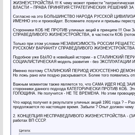
ЖИЗНЕУСТРОЙСТВА !!! К чему может привести "патриотическая
ВЛАСТИ – ПРАВА ПРИНЯТИЯ СТРАТЕГИЧЕСКИХ РЕШЕНИЙ ЗА ГП !!! 
Согласно на это БОЛЬШИНСТВО НАРОДА РУССКОЙ ЦИВИЛИЗАЦИИ ? 
ИМЕННО это и произойдет. Вспомните лозунги и призывы перест
Сторонники КОБ НЕ ПРОТИВ уличных акций в принципе !!!
СПРАВЕДЛИВОГО ЖИЗНЕУСТРОЙСТВА, в частности КОБ (потому ч
Только при этом условии НЕЗАВИСИМОСТЬ РОССИИ РЕШАЕ
РУССКОМУ ВАРИАНТУ СПРАВЕДЛИВОГО ЖИЗНЕУСТРОЙСТВА - бе
Подобное уже БЫЛО в новейшей истории - в СТАЛИНСКИЙ 
СОЦИАЛИСТИЧЕСКАЯ модель развития - без ЭКСПЛУАТАЦИИ
Именно поэтому СТАЛИНСКИЙ ПЕРИОД ИСКУССТЕННО ДЕМОНИЗИРУ
Но ложь рано или поздно раскрывается. Более того появились от
Важным моментом также является то, что САМА ИДЕЯ НОД З
сторонники данного подхода КАТЕГОРИЧЕСКИ ПРОТИВ КОБ. Это
ГОПОЩИНА. Не получится - НЕ ТЕ ВРЕМЕНА. Но этим провоцирую
Что народ получил в результате уличных акций 1991 года ? – Ра
продолжается по настоящее время. Забыли ? Опыт должен чем
2. КОНЦЕПЦИЯ НЕСПРАВЕДЛИВОГО ЖИЗНЕУСТРОЙСТВА - (ЗАПАДН
работах ВП СССР.
Цитата: