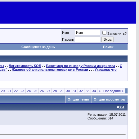
Имя
Запомнить?
Пароль
Сообщения за день
Поиск
осы
. .
Легитимность КОБ
. .
Пакет мер по выводу России из кризиса
. .
С
цев"
. .
Жданов об алкогольном геноциде в России
. . .
Украина: что
20
21
22
23
24
25
26
27
28
29
30
31
32
33
34
>
Последняя
»
Опции темы
Опции просмотра
#
351
Регистрация: 18.07.2011
Сообщений: 614