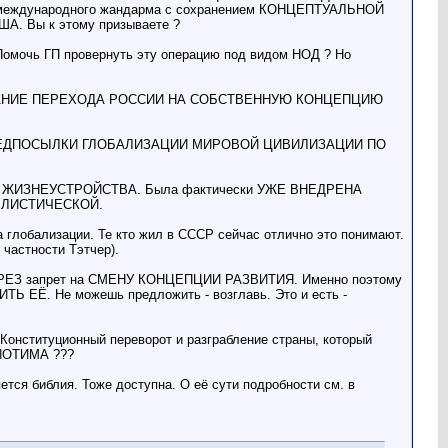
ми международного жандарма с сохранением КОНЦЕПТУАЛЬНОЙ
А. Вы к этому призываете ?
мочь ГП провернуть эту операцию под видом НОД ? Но
ТРЕБОВАНИЕ ПЕРЕХОДА РОССИИ НА СОБСТВЕННУЮ КОНЦЕПЦИЮ
я ПРЕДПОСЫЛКИ ГЛОБАЛИЗАЦИИ МИРОВОЙ ЦИВИЛИЗАЦИИ ПО
О ЖИЗНЕУСТРОЙСТВА. Была фактически УЖЕ ВНЕДРЕНА
АЛЛИСТИЧЕСКОЙ.
лизации. Те кто жил в СССР сейчас отлично это понимают.
 частности Тэтчер).
ЕРЕЗ запрет на СМЕНУ КОНЦЕПЦИИ РАЗВИТИЯ. Именно поэтому
ЕЁ. Не можешь предложить - возглавь. Это и есть -
 Конституционный переворот и разграбление страны, который
РИОТИМА ???
иблия. Тоже доступна. О её сути подробности см. в