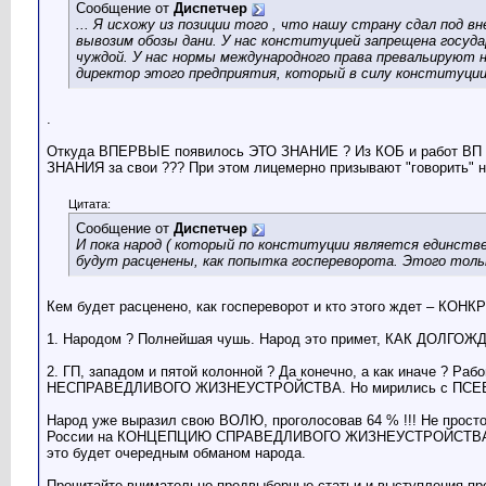
Сообщение от
Диспетчер
... Я исхожу из позиции того , что нашу страну сдал под в
вывозим обозы дани. У нас конституцией запрещена госуда
чуждой. У нас нормы международного права превальируют н
директор этого предприятия, который в силу конституции
.
Откуда ВПЕРВЫЕ появилось ЭТО ЗНАНИЕ ? Из КОБ и работ ВП СС
ЗНАНИЯ за свои ??? При этом лицемерно призывают "говорить" 
Цитата:
Сообщение от
Диспетчер
И пока народ ( который по конституции является единств
будут расценены, как попытка госпереворота. Этого тол
Кем будет расценено, как госпереворот и кто этого ждет – КОН
1. Народом ? Полнейшая чушь. Народ это примет, КАК ДОЛГ
2. ГП, западом и пятой колонной ? Да конечно, а как ина
НЕСПРАВЕДЛИВОГО ЖИЗНЕУСТРОЙСТВА. Но мирились с ПСЕВДО -
Народ уже выразил свою ВОЛЮ, проголосовав 64 % !!! Не пр
России на КОНЦЕПЦИЮ СПРАВЕДЛИВОГО ЖИЗНЕУСТРОЙСТВА И Е
это будет очередным обманом народа.
Прочитайте внимательно предвыборные статьи и выступления