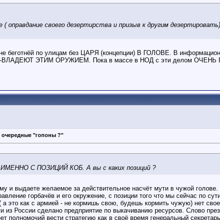
оправдание своего дезертирства и призыв к другим дезертировать).
отнёй по улицам без ЦАРЯ (концепции) В ГОЛОВЕ. В информационной 
ЛАДЕЮТ ЭТИМ ОРУЖИЕМ. Пока в массе в НОД с эти делом ОЧЕНЬ ПЛОХ
 очередные "гопоны ?"
м ИМЕННО С ПОЗИЦИЙ КОБ. А вы с каких позиций ?
му и выдаете желаемое за действительное насчёт мути в чужой голове.
равление горбачёв и его окружение, с позиции того что мы сейчас по с
( а это как с армией - не кормишь свою, будешь кормить чужую) нет сво
 из России сделано предприятие по выкачиванию ресурсов. Слово презид
еет полномочий вести стратегию как в своё время генеральный секретарь