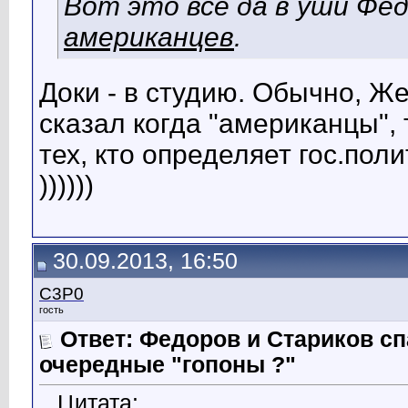
Вот это всё да в уши Фё
американцев
.
Доки - в студию. Обычно, Жен
сказал когда "американцы", т
тех, кто определяет гос.поли
))))))
30.09.2013, 16:50
C3P0
гость
Ответ: Федоров и Стариков 
очередные "гопоны ?"
Цитата: