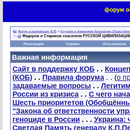
форум о
Форум осваивающих КОБ
>
Изучаем и применяем Концепцию Общественн
Федоров и Стариков спасители РУССКОЙ ЦИВИЛИЗАЦИИ
Регистрация
Справка
Пользователи
Важная информация
Сайт в поддержку КОБ
. .
Концеп
(КОБ)
. .
Правила форума
. . (
о п
задаваемые вопросы
. .
Легити
России из кризиса
. .
С чего нач
Шесть приоритетов (Обобщённы
"Закона об ответственности уп
геноциде в России
. . .
Украина: 
Светлая Память генералу К.П.П