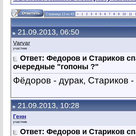
Страница 13 из 43
<
1
2
3
4
5
6
7
8
9
10
11
21.09.2013, 06:50
Varvar
участник
Ответ: Федоров и Стариков 
очередные "гопоны ?"
Фёдоров - дурак, Стариков -
21.09.2013, 10:28
Генн
участник
Ответ: Федоров и Стариков 