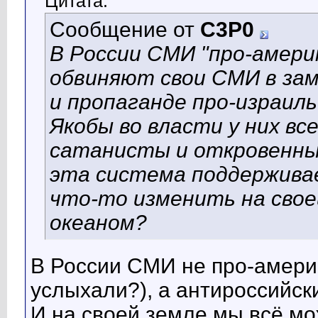
Цитата:
Сообщение от
C3P0
В России СМИ "про-амери
обвиняют свои СМИ в зам
и пропаганде про-израиль
Якобы во власти у них в
сатанисты и откровенные
эта система поддерживае
что-то изменить на сво
океаном?
В России СМИ не про-америк
услыхали?), а антироссийск
И на своей земле мы всё мо