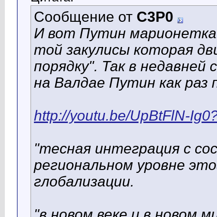
Сообщение от
C3P0
И вот Путин марионетка 
той закулисы которая дв
порядку". Так в недавней
на Валдае Путин как раз 
http://youtu.be/UpBtFlN-Ig
"
тесная интеграция с со
региональном уровне это
глобализации.
"
в новом веке и в новом м