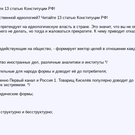
те 13 статью Конституции РФ!
ственной идеологией? Читайте 13 статью Конституции РФ!
е претендует на идеологическую власть в стране. Это значит, что вы не
го не делать, но тогда и жаловаться прекратите. К чему приводит отка
здействующие на общество, - формирует вектор целей в отношении кажд
ство иностранных дел, различные аналитики и институты */
ательные для народа формы и доводит её до потребителя;
енно Первый канал и Россия 1. Товарищ Киселёв популярно доводит до 
е экстремизм. */
идические формы;
 структурно и бесструктурно;