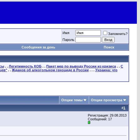
Имя
Запомнить?
Пароль
Сообщения за день
Поиск
осы
. .
Легитимность КОБ
. .
Пакет мер по выводу России из кризиса
. .
С
цев"
. .
Жданов об алкогольном геноциде в России
. . .
Украина: что
Опции темы
Опции просмотра
#
1
Регистрация: 29.08.2013
Сообщений: 17