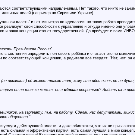
аются соответствующими направлениями. Нет такого, что никто не заним
 или иных целей (например по Сирии или Украине).
туальная власть” и нет министра по идеологии, но такая работа проводит
ке реализует свои способности к управлению и откуда именно они управ
ов и ваша концепция станет государственной. Да прибудет с вами ИНВО
нность Президента России”
.
 не в состоянии определить пол своего ребёнка и считают его не мальчи
и по соответствующей концепции, а родители всё твердят: “Нет, нет, о
(не признать) её может только тот, кому эта идея очень не по душе
оторые он не только может, но и
обязан
опереться? Видеть их и прив
пеешников, на зарплату, т.е. на работу. Сделай нас депутатами, ми
ивое общество.”
ои услуги действующей власти, и даже обижаются, что их не приглашаю
х есть сильная и эффективная партия, есть самая лучшая в мире концепц
нта! С самого верха! Выглядит это крайне наивно, если не противно.