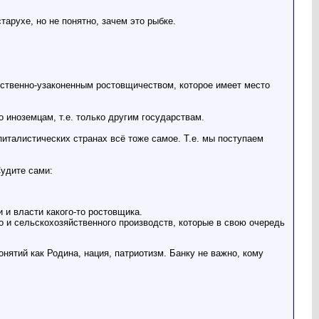
тарухе, но не понятно, зачем это рыбке.
арственно-узаконенным ростовщичеством, которое имеет место
 иноземцам, т.е. только другим государствам.
питалистических странах всё тоже самое. Т.е. мы поступаем
Судите сами:
 и власти какого-то ростовщика.
о и сельскохозяйственного производств, которые в свою очередь
онятий как Родина, нация, патриотизм. Банку не важно, кому