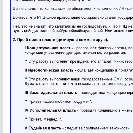
Вы не знали, что капитализм не обязателен к исполнению? Читай
Боитесь, что РПЦ-шное православие официально станет государ
Нет, это не значит, что капитализм не господствует, и что РПЦ н
пусть победит сильнейший/умнейший/мудрейший. Или можете ниче
2. Про 5 видов власти (цитирую и комментирую).
I Концептуальная власть
- распознаёт факторы среды, во
концепции управления для достижения целей развития;
/* Эту работу выполняет президент, его аппарат, министер
II Идеологическая власть
- облачает концепцию в притяг
/* Эту работу выполняют наши государственные СМИ, особ
Думать отлично, от того, что показывают по телевизору, уж
III Законодательная власть
- подводит под концепцию юр
/* Привет нашей любимой Госдуме! */
IV Исполнительная власть
- проводит Концепцию в жизнь
/* Привет, Медвед! */
V Судебная власть
- следит за соблюдением законности.