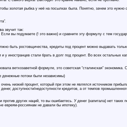
чтобы золотая рыбка у неё на посылках была. Понятно, зачем это нужно с
та”.
а звучит так:
. Если вы подумаете (! это важно) и сравните эту формулу с тем госуд
олжно быть ростовщичества, кредиты под процент можно выдавать только
 и у иностранцев стали брать в долг под процент. Во всех остальных ка
овала ветхозаветной формуле, это советская “сталинская” экономика. 
е денежные потоки были независимы)
чень низкий процент, который при этом не являлся источником прибыли
 денег, доступности/недоступности кредитов, а от темпов промышленног
 против других наций, то вы ошибаетесь. У денег (капитала) нет таких п
че евреям-россиянам не давали бы ипотеку).