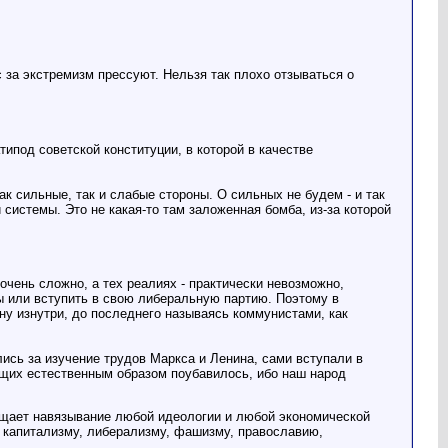
 за экстремизм прессуют. Нельзя так плохо отзываться о
ипод советской конституции, в которой в качестве
ак сильные, так и слабые стороны. О сильных не будем - и так
 системы. Это не какая-то там заложенная бомба, из-за которой
чень сложно, а тех реалиях - практически невозможно,
ы или вступить в свою либеральную партию. Поэтому в
ну изнутри, до последнего называясь коммунистами, как
ись за изучение трудов Маркса и Ленина, сами вступали в
ющих естественным образом поубавилось, ибо наш народ
рещает навязывание любой идеологии и любой экономической
м: капитализму, либерализму, фашизму, православию,