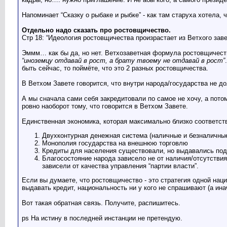
Напоминает “Сказку о рыбаке и рыбке” - как там старуха хотела, 
Отдельно надо сказать про ростовщичество.
Стр 18: “Идеология ростовщичества произрастает из Ветхого заве
Эммм… как бы да, но нет. Ветхозаветная формула ростовщичеств
“иноземцу отдавай в рост, а брату твоему не отдавай в рост”
быть сейчас, то поймёте, что это 2 разных ростовщичества.
В Ветхом Завете говорится, что внутри народа/государства не д
А мы сначала сами себя закредитовали по самое не хочу, а потом
ровно наоборот тому, что говорится в Ветхом Завете.
Единственная экономика, которая максимально близко соответств
Двухконтурная денежная система (наличные и безналичны
Монополия государства на внешнюю торговлю
Кредиты для населения существовали, но выдавались под о
Благосостояние народа зависело не от наличия/отсутствия
зависели от качества управления “партии власти”.
Если вы думаете, что ростовщичество - это стратегия одной нации
выдавать кредит, национальность ни у кого не спрашивают (а ина
Вот такая обратная связь. Получите, распишитесь.
ps На истину в последней инстанции не претендую.