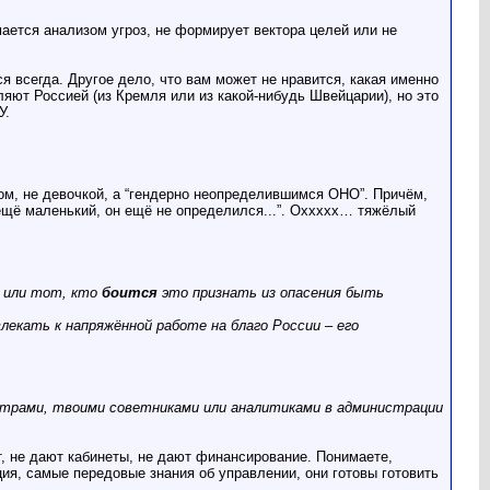
ается анализом угроз, не формирует вектора целей или не
ся всегда. Другое дело, что вам может не нравится, какая именно
ляют Россией (из Кремля или из какой-нибудь Швейцарии), но это
У.
ком, не девочкой, а “гендерно неопределившимся ОНО”. Причём,
н ещё маленький, он ещё не определился...”. Оххххх… тяжёлый
, или тот, кто
боится
это признать из опасения быть
лекать к напряжённой работе на благо России – его
нистрами, твоими советниками или аналитиками в администрации
т, не дают кабинеты, не дают финансирование. Понимаете,
ия, самые передовые знания об управлении, они готовы готовить