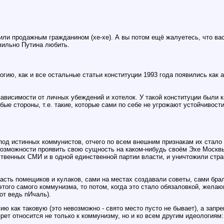
ли продажным гражданином (хе-хе). А вы потом ещё жалуетесь, что вас
авильно Путина любить.
ию, как и все остальные статьи конституции 1993 года появились как ат
ависимости от личных убеждений и хотелок. У такой конституции были к
бые стороны, т.е. такие, которые сами по себе не угрожают устойчивости
д истинных коммунистов, отчего по всем внешним признакам их стало о
возможности проявить свою сущность на каком-нибудь своём Эхе Москв
твенных СМИ и в одной единственной партии власти, и уничтожили стра
асть помещиков и кулаков, сами на местах создавали советы, сами брал
того самого коммунизма, то потом, когда это стало обязаловкой, жела
от ведь пИчаль).
ию как таковую (это невозможно - свято место пусто не бывает), а зап
прет относится не только к коммунизму, но и ко всем другим идеология