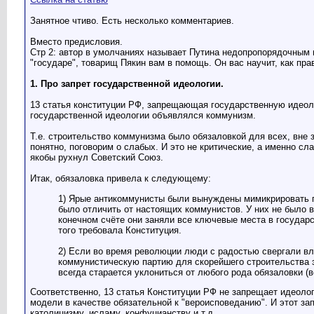
Занятное чтиво. Есть несколько комментариев.
Вместо предисловия.
Стр 2: автор в умолчаниях называет Путина недопропорядочным и
"государе", товарищ Пякин вам в помощь. Он вас научит, как пр
1. Про запрет государственной идеологии.
13 статья конституции РФ, запрещающая государственную идеолог
государственной идеологии объявлялся коммунизм.
Т.е. строительство коммунизма было обязаловкой для всех, вне з
понятно, поговорим о слабых. И это не критические, а именно сла
якобы рухнул Советский Союз.
Итак, обязаловка привела к следующему:
1) Ярые антикоммунисты были вынуждены мимикрировать по
было отличить от настоящих коммунистов. У них не было 
конечном счёте они заняли все ключевые места в государс
того требовала Конституция.
2) Если во время революции люди с радостью свергали вл
коммунистическую партию для скорейшего строительства э
всегда старается уклониться от любого рода обязаловки (в
Соответственно, 13 статья Конституции РФ не запрещает идеолог
модели в качестве обязательной к "вероисповеданию". И этот за
католицизму, исламу, конфуцианству и т.д.