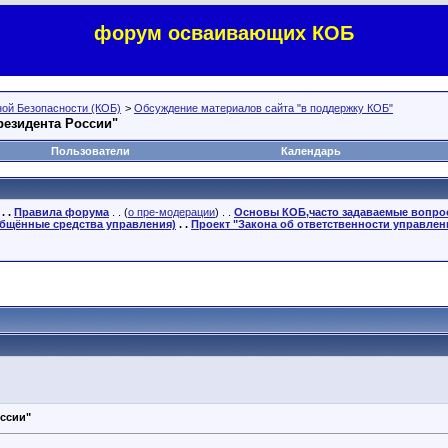
форум осваивающих КОБ
ой Безопасности (КОБ)
>
Обсуждение материалов сайта "в поддержку КОБ"
резидента России"
Пользователи
Календарь
. .
Правила форума
. . (
о пре-модерации
) . .
Основы КОБ,часто задаваемые вопр
бщённые средства управления)
. .
Проект "Закона об ответственности управлен
ссии"