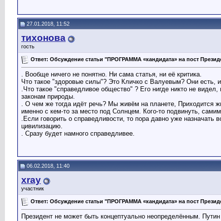
27.01.2018, 11:52
тихонова
гость
Ответ: Обсуждение статьи "ПРОГРАММА «кандидата» на пост Презид
. Вообще ничего не понятно. Ни сама статья, ни её критика.
Что такое "здоровые силы"? Это Кличко с Валуевым? Они есть, и
.Что такое "справедливое общество" ? Его нигде никто не видел,
законам природы.
. О чем же тогда идёт речь? Мы живём на планете, Приходится ж
именно с кем-то за место под Солнцем. Кого-то подвинуть, самим
.Если говорить о справедливости, то пора давно уже назначать 
цивилизацию.
. Сразу будет намного справедливее.
06.02.2018, 11:40
xray
участник
Ответ: Обсуждение статьи "ПРОГРАММА «кандидата» на пост Презид
Президент не может быть концептуально неопределённым. Пyтин 