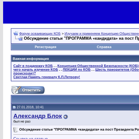
Форум осваивающих КОБ
>
Изучаем и применяем Концепцию Общественн
Обсуждение статьи "ПРОГРАММА «кандидата» на пост П
Регистрация
Справка
Важная информация
Сайт в поддержку КОБ
. .
Концепция Общественной Безопасности (КОБ)
чего начать изучение КОБ
. .
ЛЕКЦИИ по КОБ
. .
Шесть приоритетов (Обо
происходит?
Светлая Память генералу К.П.Петрову!
27.01.2018, 10:41
Александр Блок
был не раз
Обсуждение статьи "ПРОГРАММА «кандидата» на пост Президента Ро
Ссылка на статью