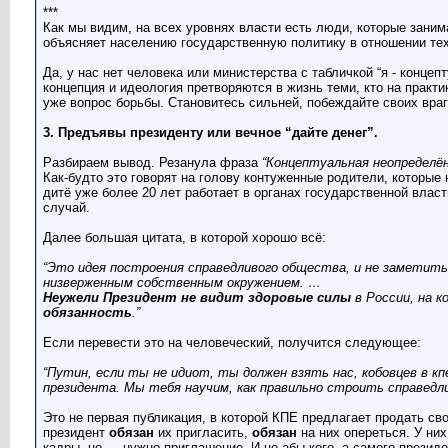
***
Как мы видим, на всех уровнях власти есть люди, которые заним
объясняет населению государственную политику в отношении тех
Да, у нас нет человека или министерства с табличкой “я - концеп
концепция и идеология претворяются в жизнь теми, кто на практи
уже вопрос борьбы. Становитесь сильней, побеждайте своих враг
3. Предъявы президенту или вечное “дайте денег”.
Разбираем вывод. Резанула фраза
“Концептуальная неопределё
Как-будто это говорят на голову контуженные родители, которые
дитё уже более 20 лет работает в органах государственной власт
случай.
Далее большая цитата, в которой хорошо всё:
“Это идея построения справедливого общества, и не заметить 
низверженным собственным окружением. …
Неужели Президент не видит здоровые силы
в России, на к
обязанность
.”
Если перевести это на человеческий, получится следующее:
“Путин, если ты не идиот, ты должен взять нас, кобовцев в к
президента. Мы тебя научим, как правильно строить справедл
Это не первая публикация, в которой КПЕ предлагает продать св
президент
обязан
их пригласить,
обязан
на них опереться. У ни
кадры, но…. нужно приглашение. И не абы кого, а самого президе