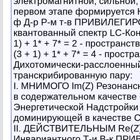
электромагнитной, сильной,
первом этапе формируется К
ф Д-р Р-м т-в ПРИВИЛЕГИ
квантованный спектр LC-Конт
1) + 1* + 7* = 2 - простран
(3 + 1) + 1* + 7* = 4 - прос
Дихотомически-расслоенный
транскрибированную пару:
I. МНИМОГО Im(Z) Резонансн
в содержательном качест
Энергетической Надстройки
доминирующей в качестве С
II. ДЕЙСТВИТЕЛЬНЫМ Re(Z)
Инвариантного Т-и В-к П