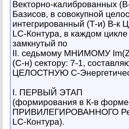
Векторно-калиброванных (В-
Базисов, в совокупной цело
интегрированный (Т-и) В-к
LC-Контура, в каждом цикле
замкнутый по
II. седьмому МНИМОМУ Im(
(С-н) сектору: 7-1, состав
ЦЕЛОСТНУЮ С-Энергетическ
I. ПЕРВЫЙ ЭТАП
(формирования в К-в форме 
ПРИВИЛЕГИРОВАННОГО Резо
LC-Контура).