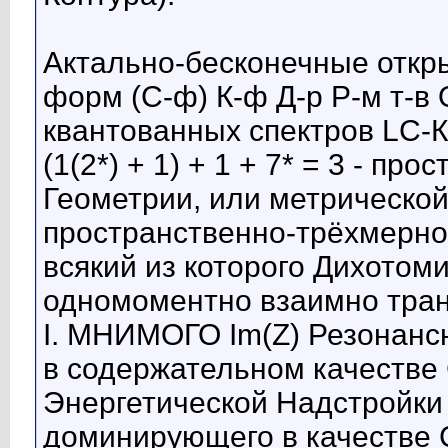
Актально-бесконечные отк
форм (С-ф) К-ф Д-р Р-м т-
квантованных спектров LC-К
(1(2*) + 1) + 1 + 7* = 3 - п
Геометрии, или метрической з
пространственно-трёхмерно
всякий из которого Дихотоми
одномоментно взаимно тран
I. МНИМОГО Im(Z) Резонансн
в содержательном качеств
Энергетической Надстройки
доминирующего в качестве 