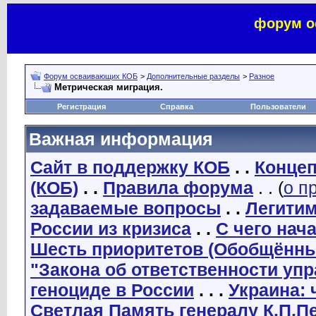
форум о
Форум осваивающих КОБ
>
Дополнительные разделы
>
Разное
Метрическая миграция.
Регистрация
Справка
Пользователи
Важная информация
Сайт в поддержку КОБ
. .
Концеп
(КОБ)
. .
Правила форума
. . (
о п
задаваемые вопросы
. .
Легити
России из кризиса
. .
С чего нач
Шесть приоритетов (Обобщённы
"Закона об ответственности уп
геноциде в России
. . .
Украина: 
Светлая Память генералу К.П.П