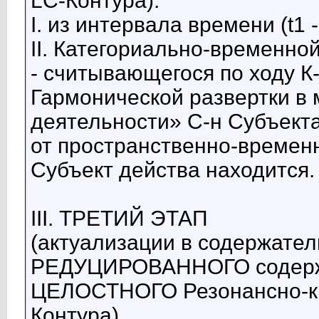
LC-Контура):
I. из интервала времени (t1 
II. Категориально-временной
- считывающегося по ходу 
Гармонической развертки в
деятельности» С-н Субъект
от пространственно-временн
Субъект действа находится.
III. ТРЕТИЙ ЭТАП
(актуализации в содержател
РЕДУЦИРОВАННОГО содержан
ЦЕЛОСТНОГО Резонансно-кв
Контура).