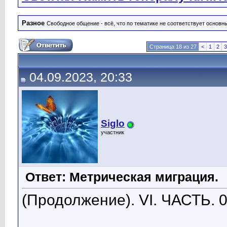
Разное
Свободное общение - всё, что по тематике не соответствует основ
Страница 18 из 27
<
1
2
3
04.09.2023, 20:33
Siglo
участник
Ответ: Метрическая миграция.
(Продолжение). VI. ЧАСТЬ. 0