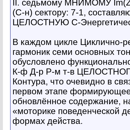
II. седьмому МНИМОМУ Im(
(С-н) сектору: 7-1, состав
ЦЕЛОСТНУЮ С-Энергетическ
В каждом цикле Циклично-
гармоник семи основных 
обусловлено функциональной
К-ф Д-р Р-м т-в ЦЕЛОСТНОГ
Контура, что очевидно в свя
первом этапе формирующее
обновлённое содержание, на
«моторике поведенческой д
формах действа.