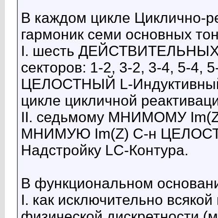
В каждом цикле Циклично-
гармоник семи основных т
I. шесть ДЕЙСТВИТЕЛЬНЫХ 
секторов: 1-2, 3-2, 3-4, 5-4,
ЦЕЛОСТНЫЙ L-Индуктивный 
цикле цикличной реактивац
II. седьмому МНИМОМУ Im(Z)
МНИМУЮ Im(Z) С-н ЦЕЛОСТ
Надстройку LC-Контура.
В функциональном основан
I. как исключительно всяко
физической дискретности (ме