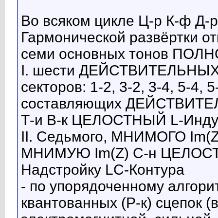
Во всяком цикле Ц-р К-ф Д
Гармонической развёртки о
семи основных тонов ПОЛН
I. шести ДЕЙСТВИТЕЛЬНЫХ 
секторов: 1-2, 3-2, 3-4, 5-4,
составляющих ДЕЙСТВИТЕ
Т-и В-к ЦЕЛОСТНЫЙ L-Индук
II. Седьмого, МНИМОГО Im(Z
МНИМУЮ Im(Z) С-н ЦЕЛОСТ
Надстройку LC-Контура
- по упорядоченному алгори
квантованных (Р-к) сцепок (