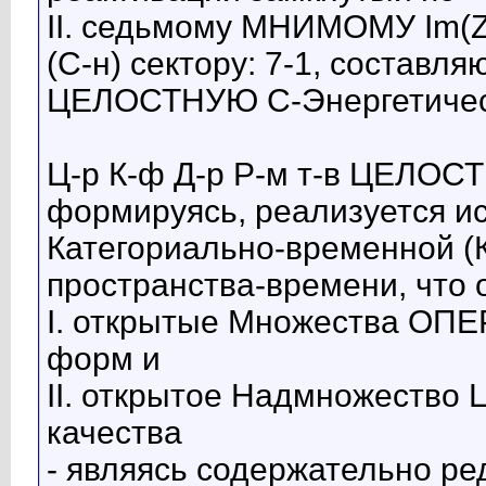
II. седьмому МНИМОМУ Im(
(С-н) сектору: 7-1, состав
ЦЕЛОСТНУЮ С-Энергетическ
Ц-р К-ф Д-р Р-м т-в ЦЕЛОС
формируясь, реализуется и
Категориально-временной (К-
пространства-времени, что 
I. открытые Множества ОП
форм и
II. открытое Надмножеств
качества
- являясь содержательно р