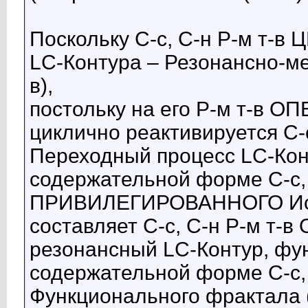
Поскольку С-с, С-н Р-м т-
LC-Контура – Резонансно-ме
в),
постольку на его Р-м т-в 
циклично реактивируется С
Переходный процесс LC-Кон
содержательной форме С-с, 
ПРИВИЛЕГИРОВАННОГО Исп
составляет С-с, С-н Р-м т
резонансный LC-Контур, фу
содержательной форме С-с
Функционального фрактала (м