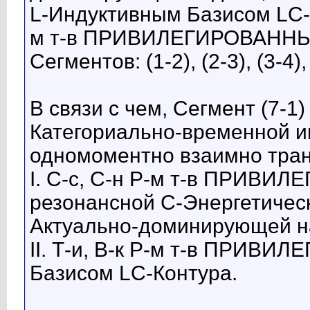
L-Индуктивным Базисом LC-К
м т-в ПРИВИЛЕГИРОВАННЫХ
Сегментов: (1-2), (2-3), (3-4), 
В связи с чем, Сегмент (7-1
Категориально-временной ин
одномоментно взаимно тран
I. С-с, С-н Р-м т-в ПРИВИ
резонансной С-Энергетичес
Актуально-доминирующей н
II. Т-и, В-к Р-м т-в ПРИВ
Базисом LC-Контура.