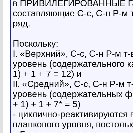
в ПРИВИЛЕГИРОВАННЫЕ Гар
составляющие С-с, С-н Р-
ряд.
Поскольку:
I. «Верхний», С-с, С-н Р-м
уровень (содержательного ка
1) + 1 + 7 = 12) и
II. «Средний», С-с, С-н Р
уровень (содержательных ф
+ 1) + 1 + 7* = 5)
- циклично-реактивируются в
планкового уровня, постоль