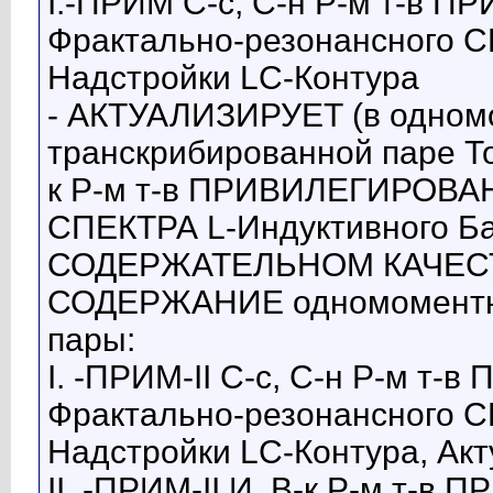
I.-ПРИМ С-с, С-н Р-м т-в
Фрактально-резонансного 
Надстройки LC-Контура
- АКТУАЛИЗИРУЕТ (в одномо
транскрибированной паре То
к Р-м т-в ПРИВИЛЕГИРОВАН
СПЕКТРА L-Индуктивного Ба
СОДЕРЖАТЕЛЬНОМ КАЧЕС
СОДЕРЖАНИЕ одномоментно
пары:
I. -ПРИМ-II С-с, С-н Р-м 
Фрактально-резонансного 
Надстройки LC-Контура, Ак
II. -ПРИМ-II И, В-к Р-м т