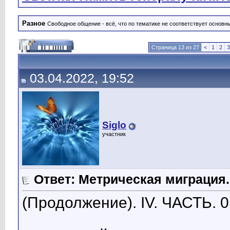
Разное
Свободное общение - всё, что по тематике не соответствует основ
Страница 13 из 27
<
1
2
3
03.04.2022, 19:52
Siglo
участник
Ответ: Метрическая миграция.
(Продолжение). IV. ЧАСТЬ. 0