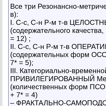
Все три Резонансно-метриче
в):
I. С-с, С-н Р-м т-в ЦЕЛОСТ
(содержательного качества, м
= 12) ;
II. С-с, С-н Р-м т-в ОПЕРА
(содержательных форм ОСО, 
7* = 5);
III. Категориально-временной
ПРИВИЛЕГИРОВАННЫЙ Метр
(количественных форм ПСО, м
+ 7* = 4)
– ФРАКТАЛЬНО-САМОПОДО