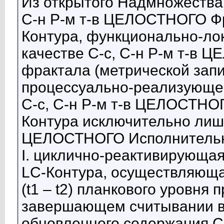
Из открытого Надмножества,
С-н Р-м т-в ЦЕЛОСТНОГО Фр
Контура, функционально-ло
качестве С-с, С-н Р-м т-в
фрактала (метрической записи
процессуально-реализующег
С-с, С-н Р-м т-в ЦЕЛОСТНО
Контура исключительно лишь
ЦЕЛОСТНОГО Исполнительно
I. циклично-реактивирующая
LC-Контура, осуществляюща
(t1 – t2) планкового уровня
завершающем считывании в
обновленного содержания С