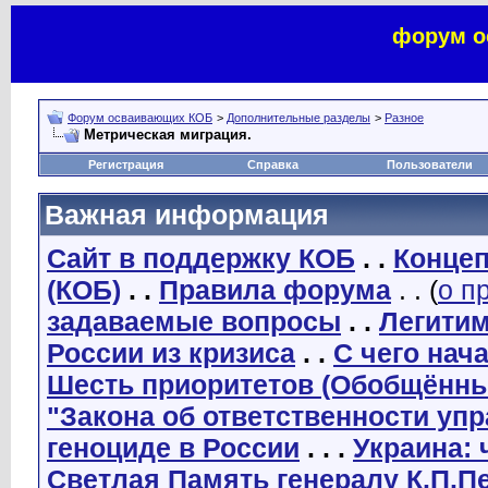
форум о
Форум осваивающих КОБ
>
Дополнительные разделы
>
Разное
Метрическая миграция.
Регистрация
Справка
Пользователи
Важная информация
Сайт в поддержку КОБ
. .
Концеп
(КОБ)
. .
Правила форума
. . (
о п
задаваемые вопросы
. .
Легити
России из кризиса
. .
С чего нач
Шесть приоритетов (Обобщённы
"Закона об ответственности уп
геноциде в России
. . .
Украина: 
Светлая Память генералу К.П.П