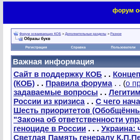
форум о
Форум осваивающих КОБ
>
Дополнительные разделы
>
Разное
Образы букв
Регистрация
Справка
Пользователи
Важная информация
Сайт в поддержку КОБ
. .
Концеп
(КОБ)
. .
Правила форума
. . (
о п
задаваемые вопросы
. .
Легити
России из кризиса
. .
С чего нач
Шесть приоритетов (Обобщённы
"Закона об ответственности уп
геноциде в России
. . .
Украина: 
Светлая Память генералу К.П.П