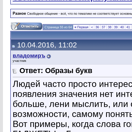
Разное
Свободное общение - всё, что по тематике не соответствует основ
Страница 55 из 64
«
Первая
<
36
37
38
39
40
41
10.04.2016, 11:02
владомиръ
участник
Ответ: Образы букв
Людей часто просто интерес
появления значения нет инте
больше, лени мыслить, или 
возможности, самому понять
Вот примеры, когда слова го