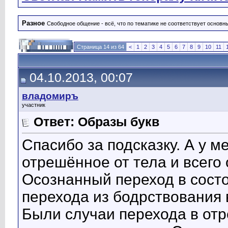
Разное
Свободное общение - всё, что по тематике не соответствует основ
Страница 14 из 64
<
1
2
3
4
5
6
7
8
9
10
11
04.10.2013, 00:07
владомиръ
участник
Ответ: Образы букв
Спасибо за подсказку. А у м
отрешённое от тела и всего
Осознанный переход в сост
перехода из бодрствования 
Были случаи перехода в от