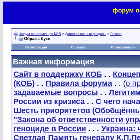
форум о
Форум осваивающих КОБ
>
Дополнительные разделы
>
Разное
Образы букв
Регистрация
Справка
Пользователи
Важная информация
Сайт в поддержку КОБ
. .
Концеп
(КОБ)
. .
Правила форума
. . (
о п
задаваемые вопросы
. .
Легити
России из кризиса
. .
С чего нач
Шесть приоритетов (Обобщённы
"Закона об ответственности уп
геноциде в России
. . .
Украина: 
Светлая Память генералу К.П.П