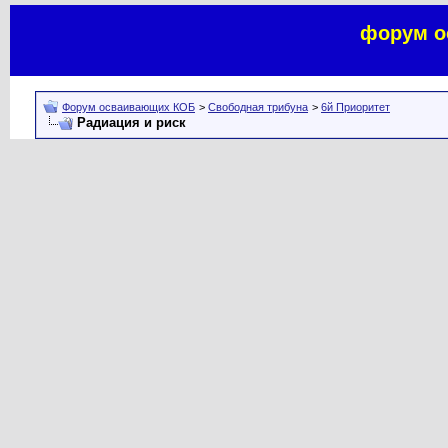
форум о
Форум осваивающих КОБ
>
Свободная трибуна
>
6й Приоритет
Радиация и риск