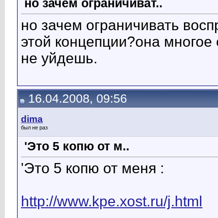
но зачем ограничиват..
но зачем ограничивать восп
этой концепции?она многое о
не уйдешь.
16.04.2008, 09:56
dima
был не раз
'Это 5 копю от м..
'Это 5 копю от меня :
http://www.kpe.xost.ru/j.html