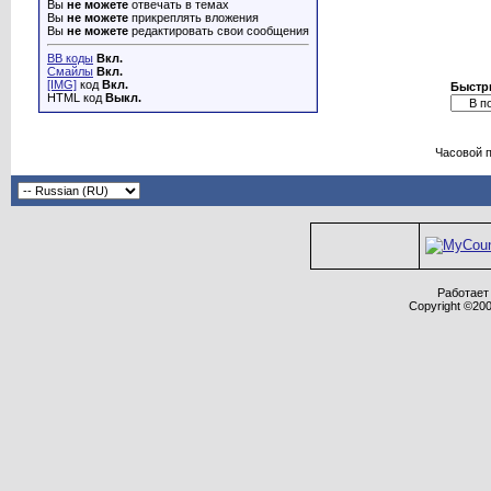
Вы
не можете
отвечать в темах
Вы
не можете
прикреплять вложения
Вы
не можете
редактировать свои сообщения
BB коды
Вкл.
Смайлы
Вкл.
[IMG]
код
Вкл.
Быстр
HTML код
Выкл.
Часовой 
Работает 
Copyright ©2000