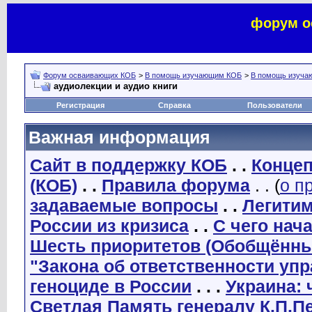
форум о
Форум осваивающих КОБ
>
В помощь изучающим КОБ
>
В помощь изуча
аудиолекции и аудио книги
Регистрация
Справка
Пользователи
Важная информация
Сайт в поддержку КОБ
. .
Концеп
(КОБ)
. .
Правила форума
. . (
о п
задаваемые вопросы
. .
Легити
России из кризиса
. .
С чего нач
Шесть приоритетов (Обобщённы
"Закона об ответственности уп
геноциде в России
. . .
Украина: 
Светлая Память генералу К.П.П