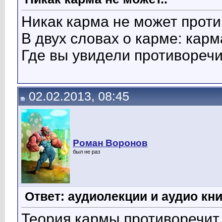
Никак карма не может прот
В двух словах о карме: карм
Где вы увидели противореч
02.02.2013, 08:45
Роман Воронов
был не раз
Ответ: аудиолекции и аудио кни
Теория кармы противоречит 