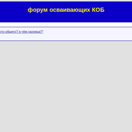
форум осваивающих КОБ
что общего? в чём разница?"