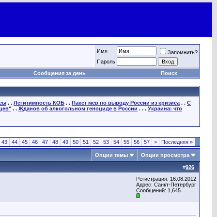
Имя
Запомнить?
Пароль
Сообщения за день
Поиск
осы
. .
Легитимность КОБ
. .
Пакет мер по выводу России из кризиса
. .
С
цев"
. .
Жданов об алкогольном геноциде в России
. . .
Украина: что
43
44
45
46
47
48
49
50
51
52
53
54
55
56
57
>
Последняя
»
Опции темы
Опции просмотра
#
926
Регистрация: 16.08.2012
Адрес: Санкт-Петербург
Сообщений: 1,645