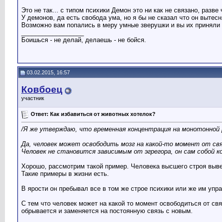
Это не так... с типом психики Демон это ни как не связано, разве
У демонов, да есть свобода ума, но я бы не сказал что он вытесн
Возможно вам попались в меру умные зверушки и вы их приняли 
__________________
Боишься - не делай, делаешь - не бойся.
03.02.2015, 16:57
Ковбоец
участник
Ответ: Как избавиться от животных хотелок?
/Я же утверждаю, что временная концентрация на монотонной 
Да, человек может освободить мозг на какой-то момент от свя
Человек не становится зависимым от эгрегора, он сам собой 
Хорошо, рассмотрим такой пример. Человека высшего строя выве
Такие примеры в жизни есть.
В ярости он пребывал все в том же строе психики или же им упра
С тем что человек может на какой то момент освободиться от свя
обрывается и заменяется на постоянную связь с новым.