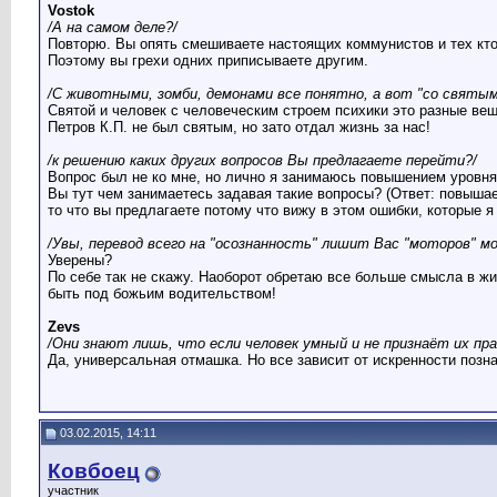
Vostok
/А на самом деле?/
Повторю. Вы опять смешиваете настоящих коммунистов и тех кто
Поэтому вы грехи одних приписываете другим.
/С животными, зомби, демонами все понятно, а вот "со святыми"
Святой и человек с человеческим строем психики это разные вещ
Петров К.П. не был святым, но зато отдал жизнь за нас!
/к решению каких других вопросов Вы предлагаете перейти?/
Вопрос был не ко мне, но лично я занимаюсь повышением уровня
Вы тут чем занимаетесь задавая такие вопросы? (Ответ: повыша
то что вы предлагаете потому что вижу в этом ошибки, которые я
/Увы, перевод всего на "осознанность" лишит Вас "моторов" мо
Уверены?
По себе так не скажу. Наоборот обретаю все больше смысла в жи
быть под божьим водительством!
Zevs
/Они знают лишь, что если человек умный и не признаёт их пра
Да, универсальная отмашка. Но все зависит от искренности позна
03.02.2015, 14:11
Ковбоец
участник