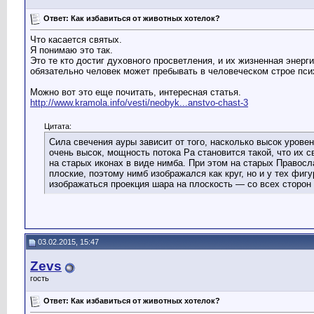
Ответ: Как избавиться от животных хотелок?
Что касается святых.
Я понимаю это так.
Это те кто достиг духовного просветления, и их жизненная энер
обязательно человек может пребывать в человеческом строе пси
Можно вот это еще почитать, интересная статья.
http://www.kramola.info/vesti/neobyk...anstvo-chast-3
Цитата:
Сила свечения ауры зависит от того, насколько высок уровен
очень высок, мощность потока Ра становится такой, что их 
на старых иконах в виде нимба. При этом на старых Правос
плоские, поэтому нимб изображался как круг, но и у тех фиг
изображаться проекция шара на плоскость — со всех сторон
03.02.2015, 15:47
Zevs
гость
Ответ: Как избавиться от животных хотелок?