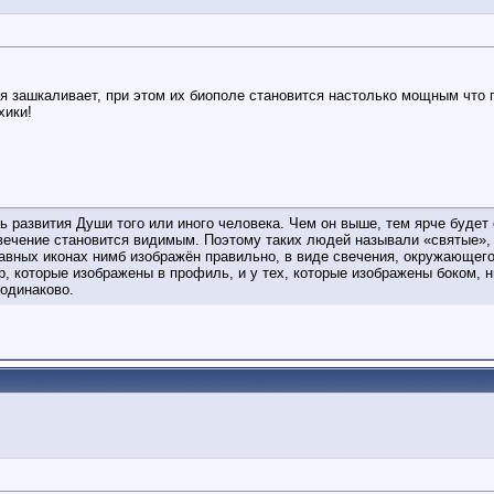
гия зашкаливает, при этом их биополе становится настолько мощным что 
хики!
ь развития Души того или иного человека. Чем он выше, тем ярче будет
свечение становится видимым. Поэтому таких людей называли «святые»,
лавных иконах нимб изображён правильно, в виде свечения, окружающего
ур, которые изображены в профиль, и у тех, которые изображены боком, н
 одинаково.