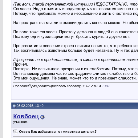
/Так вот, такой перманентной интуиции НЕДОСТАТОЧНО, чтоб
Согласен. Надо отметить и подчеркнуть что говорится именно о 
Потому, что пребывать можно и неосознанно и жить счастливо п
На пространства мысли и эмоции делить конечно можно. Но обычн
По воле тоже согласен. Просто у демонов и людей она качествен
Поэтому одни курильщики могут бросить курить а другие нет.
Про развитие и освоение строев психики понял то, что ребенок 
Так воспитываясь животным больше будет негатива. Ну и так да
/Презрение не к представителям, а именно к проявлениям возм
Прочел.
Повторю. Не испытываю презрения к их слабостям. Потому, что э
Вот например демоны часто сострадание считают слабостью а бо
Это мои ощущения. Не знаю, может кто то и презирает слабости,
Последний раз редактировалось Ковбоец; 03.02.2015 в
13:46
.
03.02.2015, 13:49
Ковбоец
участник
Ответ: Как избавиться от животных хотелок?