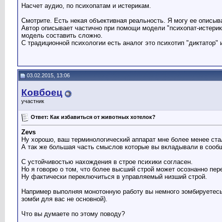
Насчет аудио, по психопатам и истерикам.
Смотрите. Есть некая объективная реальность. Я могу ее описы
Автор описывает частично при помощи модели "психопат-истерик".
модель составить сложно.
С традиционной психологии есть аналог это психотип "диктатор" 
03.02.2015, 13:06
Ковбоец
участник
Ответ: Как избавиться от животных хотелок?
Zevs
Ну хорошо, ваш терминологический аппарат мне более менее ста
А так же большая часть смыслов которые вы вкладывали в сооб
С устойчивостью нахождения в строе психики согласен.
Но я говорю о том, что более высший строй может осознанно пер
Ну фактически переключиться в управляемый низший строй.
Например выполняя монотонную работу вы немного зомбируетесь 
зомби для вас не основной).
Что вы думаете по этому поводу?