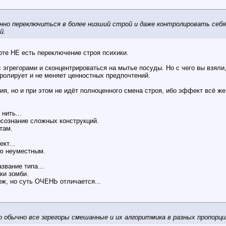
нно переключиться в более низший строй и даже контролировать себя
й.
оте НЕ есть переключение строя психики.
с эгрегорами и сконцентрироваться на мытье посуды. Но с чего вы взяли
тролирует и не меняет ценностных предпочтений.
я, но и при этом не идёт полноценного смена строя, ибо эффект всё ж
нить...
осознание сложных конструкций.
там.
кт...
аю неуместным.
звание типа...
ки зомби.
хож, но суть ОЧЕНЬ отличается...
 обычно все эгрегоры смешанные и их алгоритмика в разных пропорци