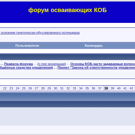
форум осваивающих КОБ
, освоение генетически-обусловленного потенциала
Пользователи
Календарь
. .
Правила форума
. . (
о пре-модерации
) . .
Основы КОБ,часто задаваемые вопр
бщённые средства управления)
. .
Проект "Закона об ответственности управлен
1
22
23
24
25
26
27
28
29
30
31
32
33
34
35
36
37
38
39
40
41
42