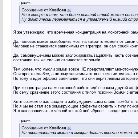
Цитата:
Сообщение от
Ковбоец
Но я говорю о том, что более высший строй может осозна
Ну фактически переключиться в управляемый низший стро
Я же утверждаю, что временная концентрация на монотонной раб
Да, человек может освободить мозг на какой-то момент от связи 
Человек не становится зависимым от эгрегора, он сам собой кон
Да, самовнушением можно заблокировать/зациклить часть сознани
состояние так же сильно отличается от зомби.
Тем более, что мысли зомби вовсе НЕ представляют монотонную 
Они просто слабее, а потому зависимы от внешнего источника в 
По тому и идёт эффект залипания, что они верят левым авторите
При концентрации на монотонной работе идёт совсем другой эффе
По сему сравнение этого состояния с типом психики Зомби счит
Хотя возможно вас вводит в заблуждение само слово `зомби` в на
Но я бы не стал все зомбирующие эффекты сводить к типу психи
Это как сравнивать с чёрной кошкой всё чёрное... вроде цвет по
Цитата:
Сообщение от
Ковбоец
На пространства мысли и эмоции делить конечно можно. Но