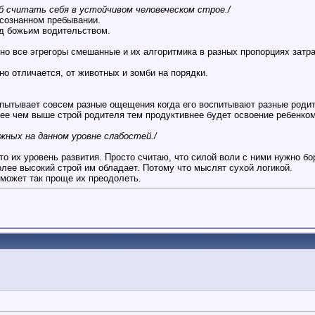
 считать себя в устойчивом человеческом строе./
осознанном пребывании.
од божьим водительством.
о все эгрегоры смешанные и их алгоритмика в разных пропорциях затра
но отличается, от животных и зомби на порядки.
испытывает совсем разные ощещения когда его воспитывают разные родит
лее чем выше строй родителя тем продуктивнее будет освоение ребенком
ожных на данном уровне слабостей./
то их уровень развития. Просто считаю, что силой воли с ними нужно бо
лее высокий строй им обладает. Потому что мыслят сухой логикой.
 может так проще их преодолеть.