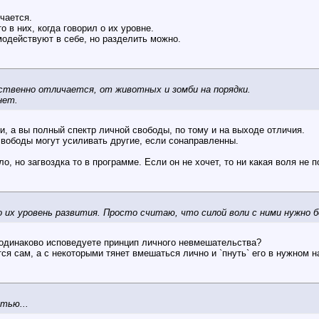
чается.
о в них, когда говорил о их уровне.
модействуют в себе, но разделить можно.
ественно отличается, от животных и зомби на порядки.
нет.
, а вы полный спектр личной свободы, по тому и на выходе отличия.
свободы могут усиливать другие, если сонаправленны.
, но загвоздка то в программе. Если он не хочет, то ни какая воля не 
их уровень развития. Просто считаю, что силой воли с ними нужно б
 одинаково исповедуете принцип личного невмешательства?
тся сам, а с некоторыми тянет вмешаться лично и `пнуть` его в нужном 
тью...