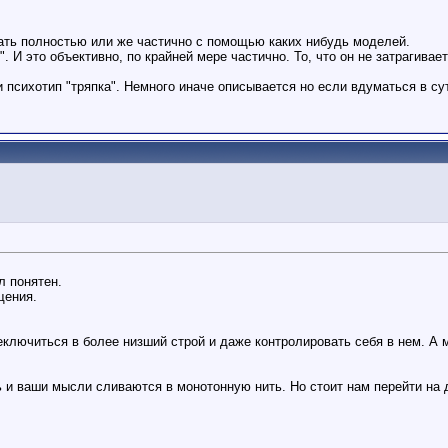
вать полностью или же частично с помощью каких нибудь моделей.
 И это объективно, по крайней мере частично. То, что он не затрагива
и психотип "тряпка". Немного иначе описывается но если вдуматься в су
л понятен.
щения.
еключиться в более низший строй и даже контролировать себя в нем. А 
и ваши мысли сливаются в монотонную нить. Но стоит нам перейти на д