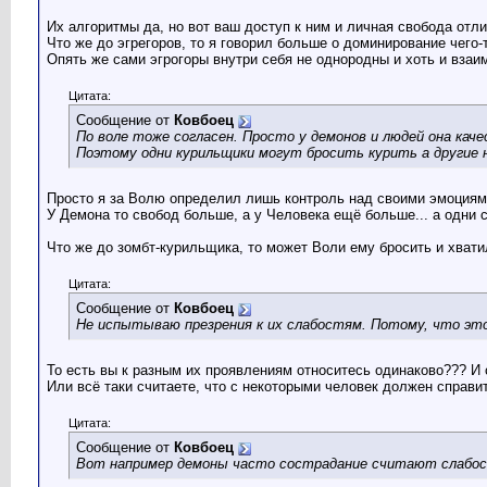
Их алгоритмы да, но вот ваш доступ к ним и личная свобода отли
Что же до эгрегоров, то я говорил больше о доминирование чего-т
Опять же сами эгрогоры внутри себя не однородны и хоть и взаи
Цитата:
Сообщение от
Ковбоец
По воле тоже согласен. Просто у демонов и людей она кач
Поэтому одни курильщики могут бросить курить а другие 
Просто я за Волю определил лишь контроль над своими эмоциями
У Демона то свобод больше, а у Человека ещё больше... а одни 
Что же до зомбт-курильщика, то может Воли ему бросить и хватило
Цитата:
Сообщение от
Ковбоец
Не испытываю презрения к их слабостям. Потому, что это 
То есть вы к разным их проявлениям относитесь одинаково??? И
Или всё таки считаете, что с некоторыми человек должен справи
Цитата:
Сообщение от
Ковбоец
Вот например демоны часто сострадание считают слабос