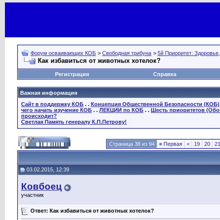
Форум осваивающих КОБ
>
Свободная трибуна
>
5й Приоритет: Здоровье
Как избавиться от животных хотелок?
Регистрация
Справка
Важная информация
Сайт в поддержку КОБ
. .
Концепция Общественной Безопасности (КОБ)
чего начать изучение КОБ
. .
ЛЕКЦИИ по КОБ
. .
Шесть приоритетов (Обо
происходит?
Светлая Память генералу К.П.Петрову!
Страница 38 из 94
«
Первая
<
19
20
2
03.02.2015, 12:39
Ковбоец
участник
Ответ: Как избавиться от животных хотелок?