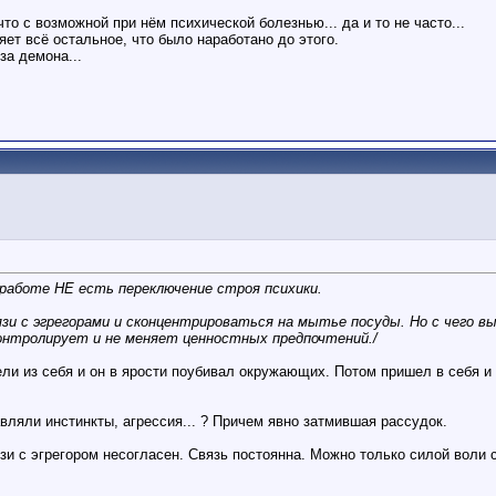
 что с возможной при нём психической болезнью... да и то не часто...
яет всё остальное, что было наработано до этого.
за демона...
работе НЕ есть переключение строя психики.
зи с эгрегорами и сконцентрироваться на мытье посуды. Но с чего в
контролирует и не меняет ценностных предпочтений./
ли из себя и он в ярости поубивал окружающих. Потом пришел в себя и
вляли инстинкты, агрессия... ? Причем явно затмившая рассудок.
зи с эгрегором несогласен. Связь постоянна. Можно только силой воли 