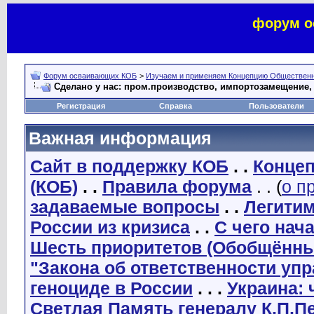
форум о
Форум осваивающих КОБ
>
Изучаем и применяем Концепцию Общественн
Сделано у нас: пром.производство, импортозамещение,
Регистрация
Справка
Пользователи
Важная информация
Сайт в поддержку КОБ
. .
Концеп
(КОБ)
. .
Правила форума
. . (
о п
задаваемые вопросы
. .
Легити
России из кризиса
. .
С чего нач
Шесть приоритетов (Обобщённы
"Закона об ответственности уп
геноциде в России
. . .
Украина: 
Светлая Память генералу К.П.П