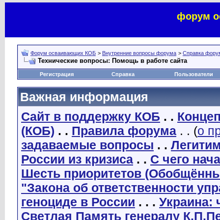
форум о
Форум осваивающих КОБ
>
Внутренние вопросы форума
>
Справка фору
Технические вопросы: Помощь в работе сайта
Регистрация
Справка
Пользователи
Важная информация
Сайт в поддержку КОБ
. .
Концеп
(КОБ)
. .
Правила форума
. . (
о п
задаваемые вопросы
. .
Легити
России из кризиса
. .
С чего нач
Шесть приоритетов (Обобщённы
"Закона об ответственности уп
геноциде в России
. . .
Украина: 
Светлая Память генералу К.П.П