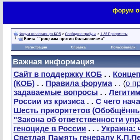
форум о
Форум осваивающих КОБ
>
Свободная трибуна
>
1-3й Приоритеты
Книга “Троцкизм против большевизма"
Регистрация
Справка
Пользователи
Важная информация
Сайт в поддержку КОБ
. .
Концеп
(КОБ)
. .
Правила форума
. . (
о п
задаваемые вопросы
. .
Легити
России из кризиса
. .
С чего нач
Шесть приоритетов (Обобщённы
"Закона об ответственности уп
геноциде в России
. . .
Украина: 
Светлая Память генералу К.П.П