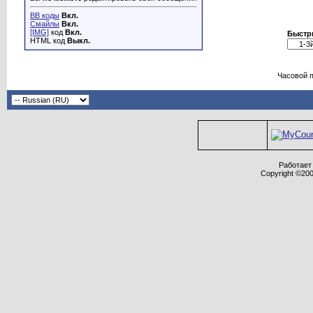
BB коды
Вкл.
Смайлы
Вкл.
[IMG]
код
Вкл.
Быстр
HTML код
Выкл.
Часовой 
Работает 
Copyright ©2000