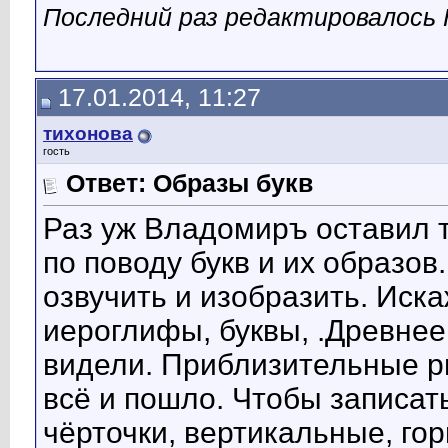
Последний раз редактировалось К
17.01.2014, 11:27
тихонова
гость
Ответ: Образы букв
Раз уж Владомиръ оставил т
по поводу букв и их образ
озвучить и изобразить. Иск
иероглифы, буквы, .Древне
видели. Приблизительные ри
всё и пошло. Чтобы записат
чёрточки, вертикальные, го