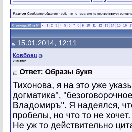
Разное
Свободное общение - всё, что по тематике не соответствует основ
Страница 20 из 64
<
1
2
3
4
5
6
7
8
9
10
11
12
13
14
15
16
1
15.01.2014, 12:11
Ковбоец
участник
Ответ: Образы букв
Тихонова, я на это уже ука
догматика", "безоговорочно
Владомиръ". Я надеялся, чт
пробелы, но что то не хочет.
Не уж то действительно цит