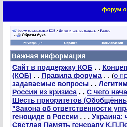
форум о
Форум осваивающих КОБ
>
Дополнительные разделы
>
Разное
Образы букв
Регистрация
Справка
Пользователи
Важная информация
Сайт в поддержку КОБ
. .
Концеп
(КОБ)
. .
Правила форума
. . (
о п
задаваемые вопросы
. .
Легити
России из кризиса
. .
С чего нач
Шесть приоритетов (Обобщённы
"Закона об ответственности уп
геноциде в России
. . .
Украина: 
Светлая Память генералу К.П.П