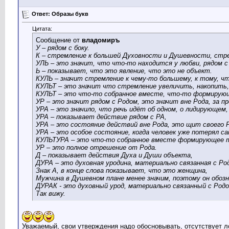
Ответ: Образы букв
Цитата:
Сообщение от
владомиръ
У – рядом с боку.
К – стремление к большей Духовности и Душевности, стре
УЛЬ – это значит, что что-то находится у любви, рядом с
Ь – показывает, что это явление, что это не объект.
КУЛЬ – значит стремление к чему-то большему, к тому, ч
КУЛЬТ – это значит что стремление увеличить, накопить,
КУЛЬТ – это что-то собранное вместе, что-то формирую
УР – это значит рядом с Родом, это значит вне Рода, за п
УРА – это значило, что речь идёт об одном, о лидирующем,
УРА – показывает действие рядом с РА,
УРА – это состояние действий вне Рода, это щит своего 
УРА – это особое состояние, когда человек уже потерял са
КУЛЬТУРА – это что-то собранное вместе формирующее т
УР – это полное отрешение от Рода.
Д – показывает действия Духа и Души объекта,
ДУРА – это духовная уродина, материально связанная с Ро
Знак А, в конце слова показывает, что это женщина,
Мужчина в Душевном плане менее значим, поэтому он обо
ДУРАК - это духовный урод, материально связанный с Родо
Так вижу.
Уважаемый, свои утверждения надо обосновывать, отсутствует ло