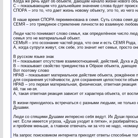
Когда же речь идёт об объекте, дающем начало жизни нового объ
С – показывающим что дальнейшее значение слова будет происхо
СПОРА – это то, что дает жизнь новому объекту, это то, из чего 
В наше время СПОРА переименована в семя. Суть слова семя друг
СЕМЯ – это триединое стремление личности во взаимную любовь
Люди часто понимают слово семья, как определённое число людей
семья это не материальный объект.
СЕМЬЯ – это осознание частей рода, что они и есть СЕМЯ Рода, э
А, когда супруги живут, сяк себе, это значит нет семьи, просто о
В русском языке знак
Н – показывает отсутствие взаимоотношений, действий, Духа и Д
В – показывает свойство триединства в Образе объекта, дающее 
Вот поэтому слово
НРАВ – показывает материальное действие объекта, рождённое п
для сохранения устойчивости, для сохранения целостности объек
НРАВ – это первая материальная, физическая, ответная реакция 
ёй, так не-зя.
А, такая ответная реакция зависит от характера объекта, от вос
В жизни приходилось встречаться с разными людьми, не только
Душами.
Люди со спящими Душами интересно себя ведут. Их Души просыпа
нет. Если имеется угроза, «Душа уходит в пятки», и разбирайтес
и проблем меньше, а главное отвечать ни за что не надо, «коман
На запрос поисковиком интернета приходят ответы способные тол