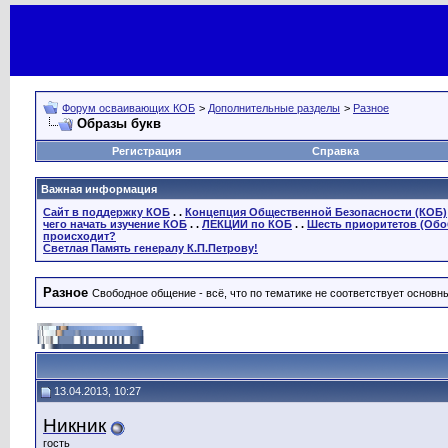
Форум осваивающих КОБ
>
Дополнительные разделы
>
Разное
Образы букв
Регистрация
Справка
Важная информация
Сайт в поддержку КОБ
. .
Концепция Общественной Безопасности (КОБ)
чего начать изучение КОБ
. .
ЛЕКЦИИ по КОБ
. .
Шесть приоритетов (Обо
происходит?
Светлая Память генералу К.П.Петрову!
Разное
Свободное общение - всё, что по тематике не соответствует основ
13.04.2013, 10:27
Никник
гость