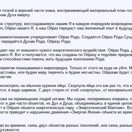
очкой в верхней части знака, воспринимающей материальный план голово
знак Духа вверху.
ую структуру, воссоздаваемую нашим Я в каждом очередном возрождени
ь Образ нашего Я, а наш Образ передаст наш жизненный опыт в будущ
взаимоотношения упорядочивает Образ Рода. Создаётся Образ Рода Сущ
 передаётся Духам Рода, Образу Рода.
ает нас от внешнего чужого энергетического воздействия. Образ Рода, 
ашего Я. Вот и получается, что мы созданы по Образу и подобию предко
ими способностями помочь жить будущим поколениям Рода.
приятии показываемого миропорядка. Только от этого ни куда не уйти. М
счастливы, или будем миру перечить и будем несчастны. Образам будет 
частие.
осмотреть на обычное куриное яйцо. Скорлупа яйца это как раз то, что
ся, в виде шариков. С двух сторон от этой «скорлупы», от материально
хоже на перемещение людей ногами. Мы ходим, попеременно опираясь то 
от и две части объектов, их Дух и Душа, объединившись в единое целое,
 в Образе объекта энергетическую пару, «Энергетический Маятник». Вот
ости приводит к нарушению движения «Энергии Жизни» объекта во време
я во времени, связь двух объектов разных поколений, или связь разных
Духовности.