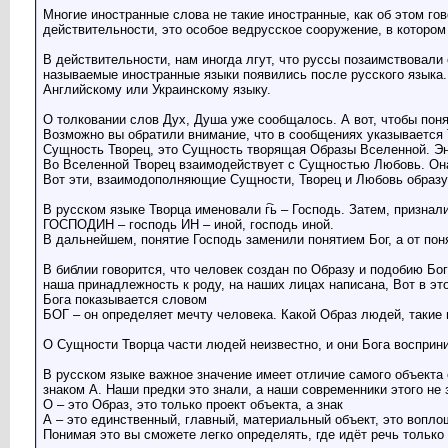
Многие иностранные слова не такие иностранные, как об этом го
действительности, это особое ведрусское сооружение, в котором
В действительности, нам иногда лгут, что руссы позаимствовали 
называемые иностранные языки появились после русского языка. 
Английскому или Украинскому языку.
О толковании слов Дух, Душа уже сообщалось. А вот, чтобы пон
Возможно вы обратили внимание, что в сообщениях указывается Т
Сущность Творец, это Сущность творящая Образы Вселенной. Эне
Во Вселенной Творец взаимодействует с Сущностью Любовь. Она
Вот эти, взаимодополняющие Сущности, Творец и Любовь образ
В русском языке Творца именовали г҇ь – Господь. Затем, признал
ГОСПОДИН – господь ИН – иной, господь иной.
В дальнейшем, понятие Господь заменили понятием Бог, а от пон
В библии говорится, что человек создан по Образу и подобию Бога
наша принадлежность к роду, на наших лицах написана, Вот в это
Бога показывается словом
БОГ – он определяет мечту человека. Какой Образ людей, такие
О Сущности Творца части людей неизвестно, и они Бога восприни
В русском языке важное значение имеет отличие самого объекта
знаком А. Наши предки это знали, а наши современники этого не 
О – это Образ, это только проект объекта, а знак
А – это единственный, главный, материальный объект, это вопло
Понимая это вы сможете легко определять, где идёт речь только 