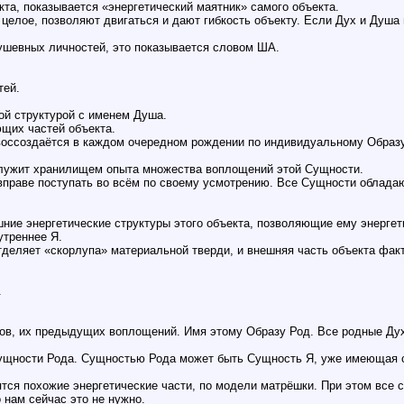
та, показывается «энергетический маятник» самого объекта.
 целое, позволяют двигаться и дают гибкость объекту. Если Дух и Душа
ушевных личностей, это показывается словом ША.
тей.
ой структурой с именем Душа.
щих частей объекта.
воссоздаётся в каждом очередном рождении по индивидуальному Образу,
служит хранилищем опыта множества воплощений этой Сущности.
вправе поступать во всём по своему усмотрению. Все Сущности облада
ние энергетические структуры этого объекта, позволяющие ему энерге
утреннее Я.
тделяет «скорлупа» материальной тверди, и внешняя часть объекта факт
.
ов, их предыдущих воплощений. Имя этому Образу Род. Все родные Дух
Сущности Рода. Сущностью Рода может быть Сущность Я, уже имеющая 
ятся похожие энергетические части, по модели матрёшки. При этом все с
 нам сейчас это не нужно.