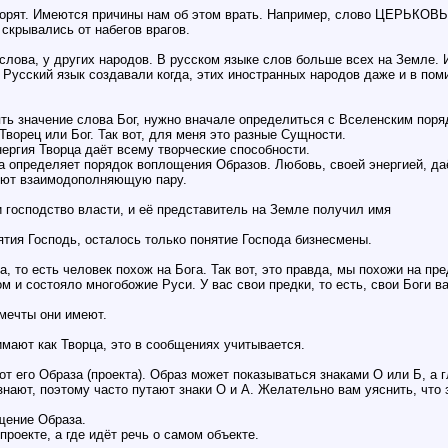
ворят. Имеются причины нам об этом врать. Например, слово ЦЕРЬКОВЬ,
 скрывались от набегов врагов.
слова, у других народов. В русском языке слов больше всех на Земле. И
Русский язык создавали когда, этих иностранных народов даже и в пом
ять значение слова Бог, нужно вначале определиться с Вселенским поря
ворец или Бог. Так вот, для меня это разные Сущности.
ргия Творца даёт всему творческие способности.
 определяет порядок воплощения Образов. Любовь, своей энергией, даё
уют взаимодополняющую пару.
и господство власти, и её представитель на Земле получил имя
ятия Господь, осталось только понятие Господа бизнесмены.
, то есть человек похож на Бога. Так вот, это правда, мы похожи на пред
м и состояло многобожие Руси. У вас свои предки, то есть, свои Боги ва
 мечты они имеют.
мают как Творца, это в сообщениях учитывается.
 от его Образа (проекта). Образ может показываться знаками О или Б, 
знают, поэтому часто путают знаки О и А. Желательно вам уяснить, что 
щение Образа.
проекте, а где идёт речь о самом объекте.