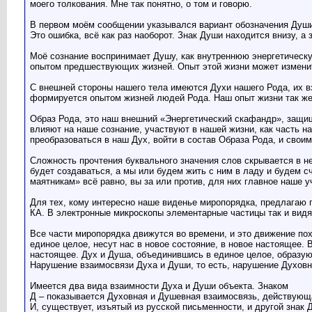
моего толкования. Мне так понятно, о том и говорю.
В первом моём сообщении указывался вариант обозначения Души т
Это ошибка, всё как раз наоборот. Знак Души находится внизу, а 
Моё сознание воспринимает Душу, как внутреннюю энергетическ
опытом предшествующих жизней. Опыт этой жизни может изменит
С внешней стороны нашего тела имеются Духи нашего Рода, их 
формируется опытом жизней людей Рода. Наш опыт жизни так же
Образ Рода, это наш внешний «Энергетический скафандр», защищ
влияют на наше сознание, участвуют в нашей жизни, как часть н
преобразоваться в наш Дух, войти в состав Образа Рода, и сво
Сложность прочтения буквального значения слов скрывается в не
будет создаваться, а мы или будем жить с ним в ладу и будем 
маятникам» всё равно, вы за или против, для них главное наше у
Для тех, кому интересно наше виденье миропорядка, предлагаю п
КА. В электронные микроскопы элементарные частицы так и видят
Все части миропорядка движутся во времени, и это движение по
единое целое, несут нас в новое состояние, в новое настоящее. В
настоящее. Дух и Душа, объединившись в единое целое, образуют
Нарушение взаимосвязи Духа и Души, то есть, нарушение Духовн
Имеется два вида взаимности Духа и Души объекта. Знаком
Д – показывается Духовная и Душевная взаимосвязь, действующа
И, существует, изъятый из русской письменности, и другой знак 