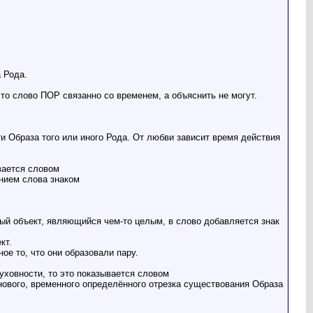
 Рода.
что слово ПОР связанно со временем, а объяснить не могут.
 Образа того или иного Рода. От любви зависит время действия
ывается словом
ением слова знаком
ный объект, являющийся чем-то целым, в слово добавляется знак
кт.
ое то, что они образовали пару.
Духовности, то это показывается словом
нового, временного определённого отрезка существования Образа