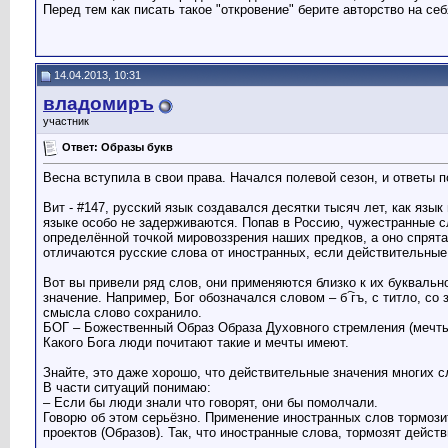
Перед тем как писать такое "откровение" берите авторство на се
14.04.2013, 10:31
владомиръ
участник
Ответ: Образы букв
Весна вступила в свои права. Начался полевой сезон, и ответы п
Вит - #147, русский язык создавался десятки тысяч лет, как яз
языке особо не задерживаются. Попав в Россию, чужестранные с
определённой точкой мировоззрения наших предков, а оно спрята
отличаются русские слова от иностранных, если действительные 
Вот вы привели ряд слов, они применяются близко к их букваль
значение. Например, Бог обозначался словом – б ҇гъ, с титло, с
смысла слово сохранило.
БОГ – Божественный Образ Образа Духовного стремления (мечты
Какого Бога люди почитают такие и мечты имеют.
Знайте, это даже хорошо, что действительные значения многих с
В части ситуаций понимаю:
– Если бы люди знали что говорят, они бы помолчали.
Говорю об этом серьёзно. Применение иностранных слов тормози
проектов (Образов). Так, что иностранные слова, тормозят действ