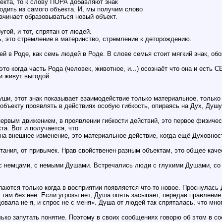
екта, то к слову ПОРА добавляют знак
дить из самого объекта. И, мы получим слово
начинает образовываться новый объект.
ой, и тот, спрятан от людей.
, это стремление в материнство, стремление к деторождению.
 в Роде, как семь людей в Роде. В слове семья стоит мягкий знак, обо
то когда часть Рода (человек, животное, и...) осознаёт что она и есть 
ни живут выгодой.
уши, этот знак показывает взаимодействие только материальное, только 
объекту проявлять в действиях особую гибкость, опираясь на Дух, Душу
ервым движением, в проявлении гибкости действий, это первое физическ
та. Вот и получается, что
на внешнее изменение, это материальное действие, когда ещё Духовность
питания, от привычек. Нрав свойственен разным объектам, это общее каче
 с немцами, с немыми Душами. Встречались люди с глухими Душами, с
ются только когда в восприятии появляется что-то новое. Проснулась 
ь там без неё. Если угрозы нет, Душа опять засыпает, передав правлени
довала не я, и спрос не с меня». Душа от людей так спряталась, что мн
ько запутать понятие. Поэтому в своих сообщениях говорю об этом в с