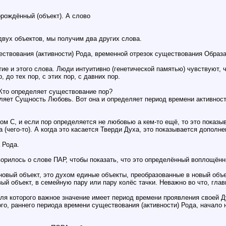
рождённый (объект). А слово
вух объектов, мы получим два других слова.
ствования (активности) Рода, временной отрезок существования Образа
тие и этого слова. Люди интуитивно (генетической памятью) чувствуют, 
, до тех пор, с этих пор, с давних пор.
 Кто определяет существование пор?
ет Сущность Любовь. Вот она и определяет период времени активности
ком С, и если пор определяется не любовью а кем-то ещё, то это показ
 (чего-то). А когда это касается Тверди Духа, это показывается дополн
 Рода.
оворилось о слове ПАР, чтобы показать, что это определённый воплощён
вый объект, это духом единые объекты, преобразованные в новый объе
й объект, в семейную пару или пару колёс тачки. Неважно во что, главн
 для которого важное значение имеет период времени проявления своей 
го, раннего периода времени существования (активности) Рода, начало 