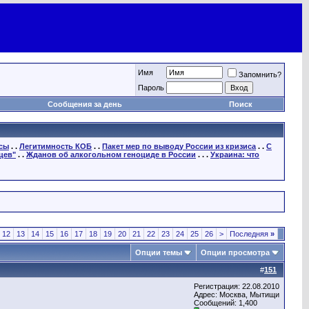
Имя
Запомнить?
Пароль
Сообщения за день
Поиск
осы
. .
Легитимность КОБ
. .
Пакет мер по выводу России из кризиса
. .
С
цев"
. .
Жданов об алкогольном геноциде в России
. . .
Украина: что
12
13
14
15
16
17
18
19
20
21
22
23
24
25
26
>
Последняя
»
Опции темы
Опции просмотра
#
151
Регистрация: 22.08.2010
Адрес: Москва, Мытищи
Сообщений: 1,400