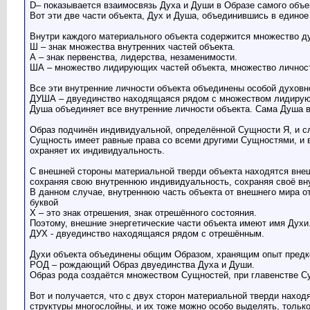
D– показывается взаимосвязь Духа и Души в Образе самого объек
Вот эти две части объекта, Дух и Душа, объединившись в единое
Внутри каждого материального объекта содержится множество д
Ш – знак множества внутренних частей объекта.
А – знак первенства, лидерства, незаменимости.
ША – множество лидирующих частей объекта, множество личнос
Все эти внутренние личности объекта объединены особой духовн
ДУША – двуединство находящаяся рядом с множеством лидирую
Душа объединяет все внутренние личности объекта. Сама Душа 
Образ подчинён индивидуальной, определённой Сущности Я, и 
Сущность имеет равные права со всеми другими Сущностями, и 
охраняет их индивидуальность.
С внешней стороны материальной тверди объекта находятся внеш
сохраняя свою внутреннюю индивидуальность, сохраняя своё вн
В данном случае, внутреннюю часть объекта от внешнего мира о
буквой
Х – это знак отрешения, знак отрешённого состояния.
Поэтому, внешние энергетические части объекта имеют имя Духи
ДУХ - двуединство находящаяся рядом с отрешённым.
Духи объекта объединены общим Образом, хранящим опыт предк
РОД – рождающий Образ двуединства Духа и Души.
Образ рода создаётся множеством Сущностей, при главенстве 
Вот и получается, что с двух сторон материальной тверди наход
структуры многослойны, и их тоже можно особо выделять, только