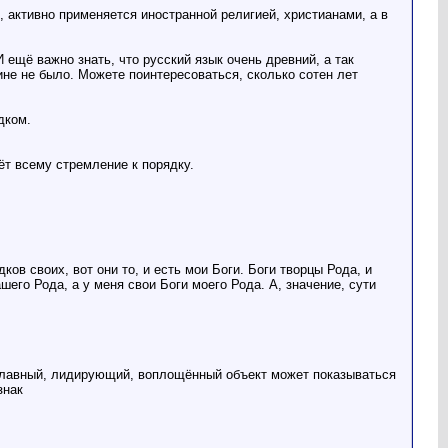
 активно применяется иностранной религией, христианами, а в
 ещё важно знать, что русский язык очень древний, а так
ине не было. Можете поинтересоваться, сколько сотен лет
дком.
т всему стремление к порядку.
ков своих, вот они то, и есть мои Боги. Боги творцы Рода, и
шего Рода, а у меня свои Боги моего Рода. А, значение, сути
а главный, лидирующий, воплощённый объект может показываться
знак