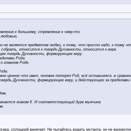
мление к большему, стремление к чему-то.
 любовью,
то не является предметом любви, к тому, что просто надо, к тому ч
 собрать, относится к тверди Духовности, относится к вере.
щее твердь Духовности, формирующее веру.
ределами Рода.
 о главном Роде.
Рода.
мое ценное что имел, человек потерял Род, всё оставшееся, в сравнен
вердь Духовности, формирующее веру, и действующее за пределами 
дом,
значается знаком К. И соответствующий дуре мужчина
м,
гика, сплошной винегрет. Не пытайтесь родить мутанта, он не жизнеспо