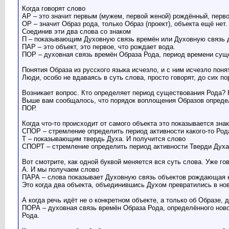
Когда говорят слово
АР – это значит первым (мужем, первой женой) рождённый, перво
ОР – значит Образ рода, только Образ (проект), объекта ещё нет.
Соединив эти два слова со знаком
П – показывающим Духовную связь времён или Духовную связь д
ПАР – это объект, это первое, что рождает вода.
ПОР – духовная связь времён Образа Рода, период времени суще
Понятия Образа из русского языка исчезло, и с ним исчезло поня
Люди, особо не вдаваясь в суть слова, просто говорят, до сих пор
Возникает вопрос. Кто определяет период существования Рода?
Выше вам сообщалось, что порядок воплощения Образов определя
ПОР.
Когда что-то происходит от самого объекта это показывается зна
СПОР – стремление определить период активности какого-то Рода
Т – показывающим твердь Духа. И получится слово
СПОРТ – стремление определить период активности Тверди Духа
Вот смотрите, как одной буквой меняется вся суть слова. Уже г
А. И мы получаем слово
ПАРА – слова показывает Духовную связь объектов рождающая но
Это когда два объекта, объединившись Духом превратились в новы
А когда речь идёт не о конкретном объекте, а только об Образе,
ПОРА – духовная связь времён Образа Рода, определённого ново
Рода.