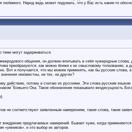
бя любимого. Народ ведь может подумать, что у Вас есть какие-то обос
о теме могут задерживаться.
ык межродового общения, он должен впитывать в себя чужеродные слова
лова преобразуются, как можно ближе к их смысловому толкованию, а д
но. Вот и получается, что мы можем применять, как бы русские слова, а
значения неизвестны, ни тех, ни других?
ному действию, потому и считаю их русскими. Эти слова русским языком
о знаком ҇ Божьего Ока. Такое обозначение показывало вездесущность Бог
).
лов не соответствуют заявленным намерениям, такие слова, такие заявл
т внедрение предлагаемых намерений. Бывает хуже, когда применяются 
ия «умников», и это выбор их авторов.