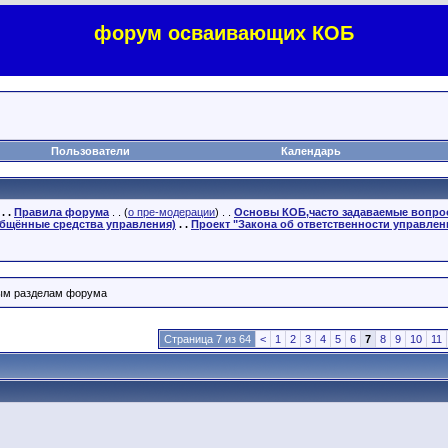
форум осваивающих КОБ
Пользователи
Календарь
. .
Правила форума
. . (
о пре-модерации
) . .
Основы КОБ,часто задаваемые вопр
бщённые средства управления)
. .
Проект "Закона об ответственности управлен
ным разделам форума
Страница 7 из 64
<
1
2
3
4
5
6
7
8
9
10
11