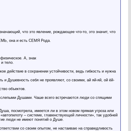
значающий, что это явление, рождающее что-то, это значит, что
СЕМЬ, она и есть СЕМЯ Рода.
физическое. А, знак
 и тело.
ое действие в сохранении устойчивости, ведь гибкость и нужна
 и Душевность себя не проявляют, со своими, ай яй-яй, ой ёй-
ство объектов.
о слепыми Душами. Чаше всего встречаются люди со спящими
Душа, посмотрела, имеется ли в этом новом прямая угроза или
е «автопилоту – системе, главенствующей личности», так удобней
огие люди не имеют понятий о Душе.
оответствии со своим опытом, не настаиваю на справедливость