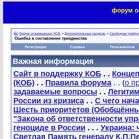
форум о
Форум осваивающих КОБ
>
Дополнительные разделы
>
Свободная трибуна
Ошибка в составление триединства
Регистрация
Справка
Пользователи
Важная информация
Сайт в поддержку КОБ
. .
Концеп
(КОБ)
. .
Правила форума
. . (
о п
задаваемые вопросы
. .
Легити
России из кризиса
. .
С чего нач
Шесть приоритетов (Обобщённы
"Закона об ответственности уп
геноциде в России
. . .
Украина: 
Светлая Память генералу К.П.П