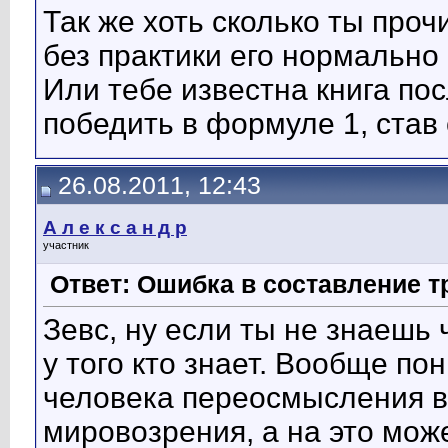
Так же хоть сколько ты проч
без практики его нормально
Или тебе известна книга по
победить в формуле 1, ста
26.08.2011, 12:43
А л е к с а н д р
участник
Ответ: Ошибка в составление т
Зевс, ну если ты не знаешь 
у того кто знает. Вообще по
человека переосмысления в
мировозрения, а на это мож