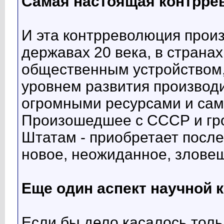
Самая настоящая контрре
И эта контрреволюция прои
державах 20 века, в страна
общественным устройством,
уровнем развития производи
огромными ресурсами и сам
Произошедшее с СССР и г
Штатам - приобретает посл
новое, неожиданное, злове
Еще один аспект научной 
Если бы дело касалось тольк