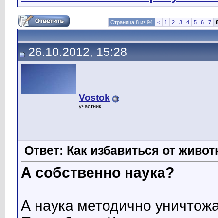
Страница 8 из 94
<
1
2
3
4
5
6
7
26.10.2012, 15:28
Vostok
участник
Ответ: Как избавиться от живо
А собственно наука?
А наука методично уничтож