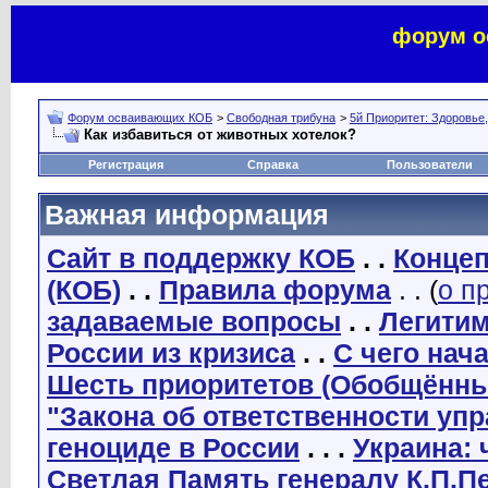
форум о
Форум осваивающих КОБ
>
Свободная трибуна
>
5й Приоритет: Здоровье
Как избавиться от животных хотелок?
Регистрация
Справка
Пользователи
Важная информация
Сайт в поддержку КОБ
. .
Концеп
(КОБ)
. .
Правила форума
. . (
о п
задаваемые вопросы
. .
Легити
России из кризиса
. .
С чего нач
Шесть приоритетов (Обобщённы
"Закона об ответственности уп
геноциде в России
. . .
Украина: 
Светлая Память генералу К.П.П