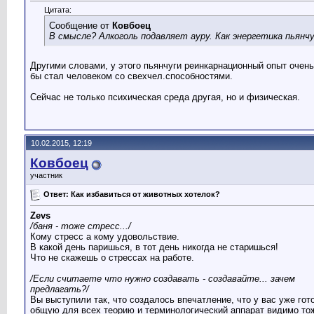
Цитата:
Сообщение от
Ковбоец
В смысле? Алкоголь подавляет ауру. Как энергетика пьян
Другими словами, у этого пьянчуги реинкарнационный опыт очень
бы стал человеком со свехчел.способностями.
Сейчас не только психическая среда другая, но и физическая.
10.02.2015, 12:19
Ковбоец
участник
Ответ: Как избавиться от животных хотелок?
Zevs
/баня - тоже стресс.../
Кому стресс а кому удовольствие.
В какой день паришься, в тот день никогда не старишься!
Что не скажешь о стрессах на работе.
/Если считаете что нужно создавать - создавайте... зачем
предлагать?/
Вы выступили так, что создалось впечатление, что у вас уже гот
общую для всех теорию и терминологический аппарат видимо то