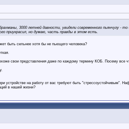
брахманы, 3000 летней давности, увидели современного пьянчугу - то
ого приукрасил, но думаю, часть правды в этом есть.
ожет быть сильнее хотя бы не пьющего человека?
еткая.
похоже свои представления даже по каждому термину КОБ. Посему все чт
у.
ри устройстве на работу от вас требуют быть "стрессоустойчивым". На
аций в нашей жизни?