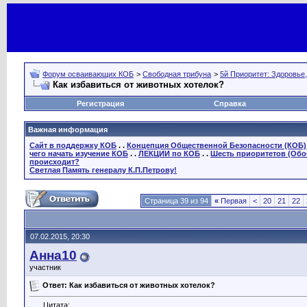
Форум осваивающих КОБ
>
Свободная трибуна
>
5й Приоритет: Здоровье
Как избавиться от животных хотелок?
Регистрация
Справка
Важная информация
Сайт в поддержку КОБ
. .
Концепция Общественной Безопасности (КОБ)
чего начать изучение КОБ
. .
ЛЕКЦИИ по КОБ
. .
Шесть приоритетов (Обо
происходит?
Светлая Память генералу К.П.Петрову!
Страница 39 из 94
«
Первая
<
20
21
22
07.02.2015, 20:30
Анна10
участник
Ответ: Как избавиться от животных хотелок?
Цитата: