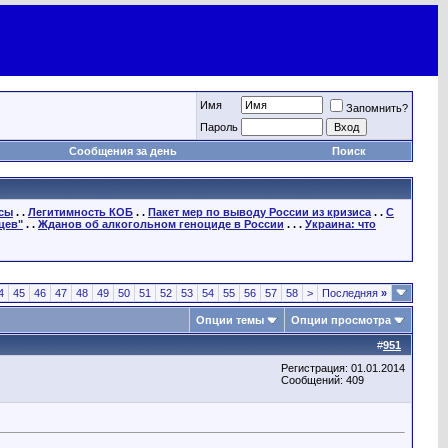
Имя
Запомнить?
Пароль
Сообщения за день
Поиск
осы
. .
Легитимность КОБ
. .
Пакет мер по выводу России из кризиса
. .
С
цев"
. .
Жданов об алкогольном геноциде в России
. . .
Украина: что
4
45
46
47
48
49
50
51
52
53
54
55
56
57
58
>
Последняя
»
Опции темы
Опции просмотра
#
951
Регистрация: 01.01.2014
Сообщений: 409