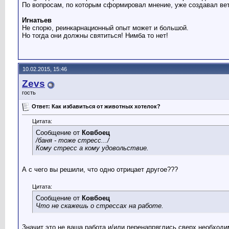
По вопросам, по которым сформировал мнение, уже создавал вет
Игнатьев
Не спорю, реинкарнационный опыт может и большой.
Но тогда они должны святиться! Нимба то нет!
10.02.2015, 15:46
Zevs
гость
Ответ: Как избавиться от животных хотелок?
Цитата:
Сообщение от
Ковбоец
/баня - тоже стресс.../
Кому стресс а кому удовольствие.
А с чего вы решили, что одно отрицает другое???
Цитата:
Сообщение от
Ковбоец
Что не скажешь о стрессах на работе.
Значит это не ваша работа и/или перенапряглись сверх необходим