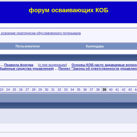
форум осваивающих КОБ
, освоение генетически-обусловленного потенциала
Пользователи
Календарь
. .
Правила форума
. . (
о пре-модерации
) . .
Основы КОБ,часто задаваемые вопр
бщённые средства управления)
. .
Проект "Закона об ответственности управлен
23
24
25
26
27
28
29
30
31
32
33
34
35
36
37
38
39
40
41
42
43
4