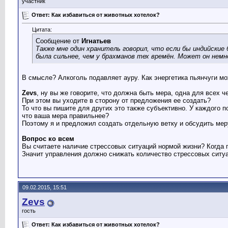
участник
Ответ: Как избавиться от животных хотелок?
Цитата:
Сообщение от
Игнатьев
Также мне один хранитель говорил, что если бы индийские 
была сильнее, чем у брахманов тех времён. Может он немн
В смысле? Алкоголь подавляет ауру. Как энергетика пьянчуги м
Zevs
, ну вы же говорите, что должна быть мера, одна для всех ч
При этом вы уходите в сторону от предложения ее создать?
То что вы пишите для других это также субъективно. У каждого 
что ваша мера правильнее?
Поэтому я и предложил создать отдельную ветку и обсудить мер
Вопрос ко всем
Вы считаете наличие стрессовых ситуаций нормой жизни? Когда п
Значит управления должно снижать количество стрессовых ситу
09.02.2015, 15:51
Zevs
гость
Ответ: Как избавиться от животных хотелок?