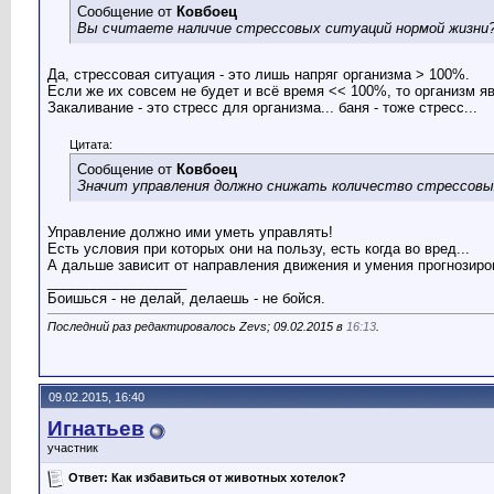
Сообщение от
Ковбоец
Вы считаете наличие стрессовых ситуаций нормой жизни
Да, стрессовая ситуация - это лишь напряг организма > 100%.
Если же их совсем не будет и всё время << 100%, то организм я
Закаливание - это стресс для организма... баня - тоже стресс...
Цитата:
Сообщение от
Ковбоец
Значит управления должно снижать количество стрессовы
Управление должно ими уметь управлять!
Есть условия при которых они на пользу, есть когда во вред...
А дальше зависит от направления движения и умения прогнозиров
__________________
Боишься - не делай, делаешь - не бойся.
Последний раз редактировалось Zevs; 09.02.2015 в
16:13
.
09.02.2015, 16:40
Игнатьев
участник
Ответ: Как избавиться от животных хотелок?