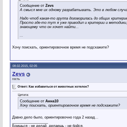
Сообщение от
Zevs
А смысл мне их одному разрабатывать. Это в любом случае
Надо чтоб какая-то группа договорилась до общих критери
Просто где-то тут я уже приводил и критерии и методики,
знающему что он хочет найти...
...
Хочу поискать, ориентировочное время не подскажите?
08.02.2015, 02:05
Zevs
гость
Ответ: Как избавиться от животных хотелок?
Цитата:
Сообщение от
Анна10
Хочу поискать, ориентировочное время не подскажите?
Давно дело было, ориентировочно года 2 назад...
__________________
Боишься - не делай, делаешь - не бойся.