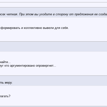
 всех четкая. При этом вы уходите в сторону от предложения ее созд
и сформировать и коллективно вывели для себя.
айти...
г кто аргументировано опровергнет...
ть меру.
лагать?