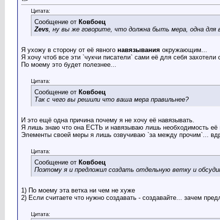
Цитата:
Сообщение от
Ковбоец
Zevs
, ну вы же говорите, что должна быть мера, одна для
Я ухожу в сторону от её явного
навязывания
окружающим...
Я хочу чтоб все эти `чукчи писатели` сами её для себя захотел
По моему это будет полезнее...
Цитата:
Сообщение от
Ковбоец
Так с чего вы решили что ваша мера правильнее?
И это ещё одна причина почему я не хочу её навязывать.
Я лишь знаю что она ЕСТЬ и навязываю лишь необходимость её н
Элементы своей меры я лишь озвучиваю `за между прочим`... вдру
Цитата:
Сообщение от
Ковбоец
Поэтому я и предложил создать отдельную ветку и обсуди
1) По моему эта ветка ни чем не хуже
2) Если считаете что нужно создавать - создавайте... зачем пред
Цитата: