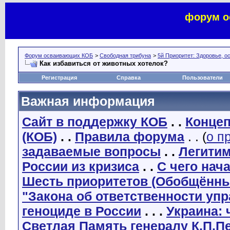
форум о
Форум осваивающих КОБ
>
Свободная трибуна
>
5й Приоритет: Здоровье, о
Как избавиться от животных хотелок?
Регистрация
Справка
Пользователи
Важная информация
Сайт в поддержку КОБ
. .
Концеп
(КОБ)
. .
Правила форума
. . (
о п
задаваемые вопросы
. .
Легити
России из кризиса
. .
С чего нач
Шесть приоритетов (Обобщённы
"Закона об ответственности уп
геноциде в России
. . .
Украина: 
Светлая Память генералу К.П.П