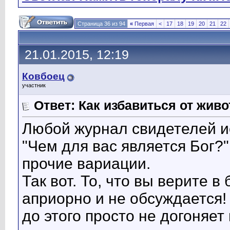
Страница 36 из 94
«
Первая
<
17
18
19
20
21
22
21.01.2015, 12:19
Ковбоец
участник
Ответ: Как избавиться от жив
Любой журнал свидетелей ие
"Чем для вас является Бог?",
прочие вариации.
Так вот. То, что вы верите в
априорно и не обсуждается!
до этого просто не догоняет