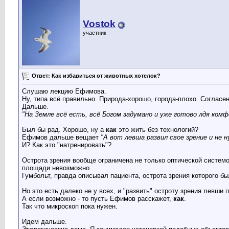
Vostok
участник
Ответ: Как избавиться от животных хотелок?
Слушаю лекцию Ефимова.
Ну, типа всё правильно. Природа-хорошо, города-плохо. Согласен
Дальше.
"На Земле всё есть, всё Богом задумано и уже готово лдя ком
Был бы рад. Хорошо, ну а
как
это жить без технологий?
Ефимов дальше вещает
"А вот левша развил свое зрение и не н
И? Как это "натренировать"?
Острота зрения вообще ограничена не только оптической системо
площади невозможно.
Гумбольт, правда описывал пациента, острота зрения которого бы
Но это есть далеко не у всех, и "развить" остроту зрения левши 
А если возможно - то пусть Ефимов расскажет,
как
.
Так что микроскоп пока нужен.
Идем дальше.