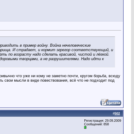
риводить в пример войну. Война нечеловеческие
варища. И страдает, и кормит эгрегор соответствующий, и
ть по возрасту надо сделать красивой, чистой и лёгкой.
доровыми творцами, а не разрушителями. Надо идти к
привычно что уже ни кому не заметно почти, кругом борьба, всюду
ть свои мысли в виде повествования, всё что не подходит под
#
502
Регистрация: 29.09.2009
Сообщений: 858