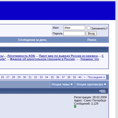
Имя
Запомнить?
Пароль
Сообщения за день
Поиск
осы
. .
Легитимность КОБ
. .
Пакет мер по выводу России из кризиса
. .
С
цев"
. .
Жданов об алкогольном геноциде в России
. . .
Украина: что
26
27
28
29
30
31
32
33
34
35
36
37
38
39
40
>
Последняя
»
Опции темы
Опции просмотра
#
501
Регистрация: 28.02.2009
Адрес: Санкт Петербург
Сообщений: 2,129