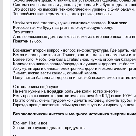
Экологические дома. Я занимался установкой подобных объектов
Система очень сложна и дорога. Даже если Вы будете делать всё
Это достаточно высокий технологический уровень с 2-мя баками
Теплообменники, термометры, электроника, клапаны.
Чтобы это всё сделать, нужен
комплекс
заводов.
Комплекс.
Которые так же будут загрязнять окружающую среду.
Это утопия.
А вот соломенные дома или мазанками из каменного века - это в
Понятен выбор.
Возникает второй вопрос - вопрос инфраструктуры. Где брать, н
Ветра и солнца не хватит. Точнее, хватит только на лампочки и т
Более того. Чтобы она была стабильной, нужна огромная батарея 
Количество циклов заряда/разряда в лучших и дорогих не более 
Аккумуляторы и силовая электроника дороги и экологически гряз
Значит, нужно вести кабель, обычный кабель.
Получается банальная деревня и никакой независимости от источ
С отоплением ещё хуже.
На него нужны на
порядки
большее количество энергии.
Есть проекты каких-то фантастических печей с КПД выше 100% и
Но это опять, очень трудоемко - делать колодец, ложить трубы, 
Гораздо проще поставить обычную глиняную или кирпичную печь
Без экологически чистого и
мощного
источника энергии ниче
Его нет. Нет, и всё.
Значит, его нужно сделать, придумать.