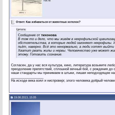
гость
Ответ: Как избавиться от животных хотелок?
Цитата:
Сообщение от
тихонова
В том то и дело, что мы живём в некрофильской цивилизац
обстоятельства, в которые людей загоняют некрофилы. И 
пьёт, наверно. Всё это ненормально, а люди хотят выйти 
Хватит рвать жилы и нервы. Человечество уже может жит
этому. Готовить сознание.
Согласен, да у нас вся культура, кино, литература возьмите люб
преодоление препятствий, сплошной вечный бой, с рождения до с
наши стандарты мы принимаем в штыки, лишая неподходящее нам
__________________
На исходе века взял и ниспроверг, злого человека добрый челове
19.08.2013, 15:05