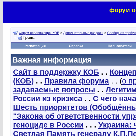
форум о
Форум осваивающих КОБ
>
Дополнительные разделы
>
Свободная трибуна
Грань
Регистрация
Справка
Пользователи
Важная информация
Сайт в поддержку КОБ
. .
Концеп
(КОБ)
. .
Правила форума
. . (
о п
задаваемые вопросы
. .
Легити
России из кризиса
. .
С чего нач
Шесть приоритетов (Обобщённы
"Закона об ответственности уп
геноциде в России
. . .
Украина: 
Светлая Память генералу К.П.П