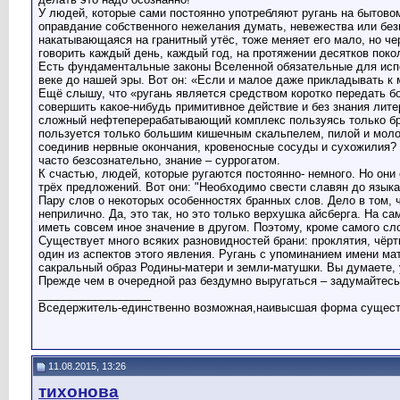
У людей, которые сами постоянно употребляют ругань на бытово
оправдание собственного нежелания думать, невежества или безв
накатывающаяся на гранитный утёс, тоже меняет его мало, но чере
говорить каждый день, каждый год, на протяжении десятков поко
Есть фундаментальные законы Вселенной обязательные для исполн
веке до нашей эры. Вот он: «Если и малое даже прикладывать к
Ещё слышу, что «ругань является средством коротко передать б
совершить какое-нибудь примитивное действие и без знания лите
сложный нефтеперерабатывающий комплекс пользуясь только бра
пользуется только большим кишечным скальпелем, пилой и молот
соединив нервные окончания, кровеносные сосуды и сухожилия? Т
часто безсознательно, знание – суррогатом.
К счастью, людей, которые ругаются постоянно- немного. Но они
трёх предложений. Вот они: "Необходимо свести славян до языка 
Пару слов о некоторых особенностях бранных слов. Дело в том, 
неприлично. Да, это так, но это только верхушка айсберга. На 
иметь совсем иное значение в другом. Поэтому, кроме самого сл
Существует много всяких разновидностей брани: проклятия, чёр
один из аспектов этого явления. Ругань с упоминанием имени ма
сакральный образ Родины-матери и земли-матушки. Вы думаете, у
Прежде чем в очередной раз бездумно выругаться – задумайтесь,
__________________
Вседержитель-единственно возможная,наивысшая форма существо
11.08.2015, 13:26
тихонова