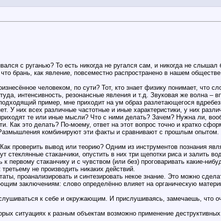
лкивался с руганью? То есть никогда не ругался сам, и никогда не слы
 что брань, как явление, повсеместно распространено в нашем обществе.
изнесённое человеком, по сути? Тот, кто знает физику понимает, что с
туда, интенсивность, резонансные явления и т.д. Звуковая же волна – 
подходящий пример, мне приходит на ум образ разлетающегося вдребез
т. У них всех различные частотные и иные характеристики, у них разли
приходят те или иные мысли? Что с ними делать? Зачем? Нужна ли, во
ти. Как это делать? По-моему, ответ на этот вопрос точно и кратко с
Размышления комбинируют эти факты и сравнивают с прошлым опытом.
 Как проверить вывод или теорию? Одним из инструментов познания явл
т стеклянные стаканчики, опустить в них три щепотки риса и залить вод
к первому стаканчику и с чувством (или без) проговаривать какие-нибу
 третьему не производить никаких действий.
аты, проанализировать и синтезировать некое знание. Это можно сделат
ующим заключениям: слово определённо влияет на органическую материю
слушиваться к себе и окружающим. И прислушиваясь, замечаешь, что о
торых ситуациях к разным объектам возможно применение деструктивных 