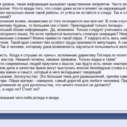
м уровне, такая информация вызывает нравственное неприятие. Часто 
олия. Что-то вроде того, что слово даже если и влияет на окружающий 
з несколько веков такой работы, от утёса не остаётся и следа. Так и сл
лений?
ения всеми, независимо от того осознаются они или нет. В этом случа
 малому будешь, то большим оно станет. Прикладывай только почаще».
ольшой объем информации». Да, возможно. Только следует учитывать к
ратурного языка. Но если требуется выполнить сложную операцию? Напр
нными словами? Можно привести такой образ. У хирурга есть весь набо
ком. Такой врач сможет без особого труда произвести ампутацию. А см
ак и человек, которому дана возможность научиться пользоваться вели
 есть. Когда я слушаю их «речь», вспоминаю директиву Гитлера по полит
жестов. Никакой гигиены, никаких прививок. Только водка и табак"
что современных людей приучили к мысли, как будто есть некая «матерн
самом деле в качестве брани могут выступать вполне безобидные слова и
ова важен и смысл, который в него вкладывает говорящий.
тыхание, богохульство. Это большая тема для размышлений, причём сам
тери. Образ матери – наверное, самый дорогой для любого человека. Пр
поминая их для ругательства, что ничего плохого не делаете?
 а надо ли? Стоит ли?
вания чего-либо,всегда и везде.