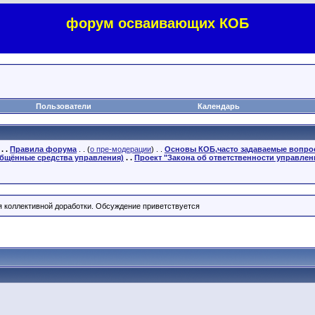
форум осваивающих КОБ
Пользователи
Календарь
. .
Правила форума
. . (
о пре-модерации
) . .
Основы КОБ,часто задаваемые вопр
бщённые средства управления)
. .
Проект "Закона об ответственности управлен
ля коллективной доработки. Обсуждение приветствуется