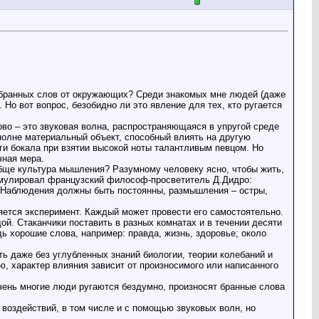
шал бранных слов от окружающих? Среди знакомых мне людей (даже
 Но вот вопрос, безобидно ли это явление для тех, кто ругается
лово – это звуковая волна, распространяющаяся в упругой среде
вполне материальный объект, способный влиять на другую
ги бокала при взятии высокой ноты талантливым певцом. Но
чная мера.
обще культура мышления? Разумному человеку ясно, чтобы жить,
формулировал французский философ-просветитель Д.Дидро:
 Наблюдения должны быть постоянны, размышления – остры,
яется эксперимент. Каждый может провести его самостоятельно.
ой. Стаканчики поставить в разных комнатах и в течении десяти
дь хорошие слова, например: правда, жизнь, здоровье; около
ь даже без углубленных знаний биологии, теории колебаний и
, характер влияния зависит от произносимого или написанного
чень многие люди ругаются бездумно, произносят бранные слова
воздействий, в том числе и с помощью звуковых волн, но