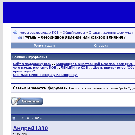
Форум осваивающих КОБ
>
Общий форум
>
Статьи и заметки форумчан
Ругань – безобидное явление или фактор влияния?
Регистрация
Справка
Важная информация
Сайт в поддержку КОБ
. .
Концепция Общественной Безопасности (КОБ)
чего начать изучение КОБ
. .
ЛЕКЦИИ по КОБ
. .
Шесть приоритетов (Обо
происходит?
Светлая Память генералу К.П.Петрову!
Статьи и заметки форумчан
Ваши статьи и заметки, а также "рыбы" д
11.08.2015, 10:52
Андрей1380
участник