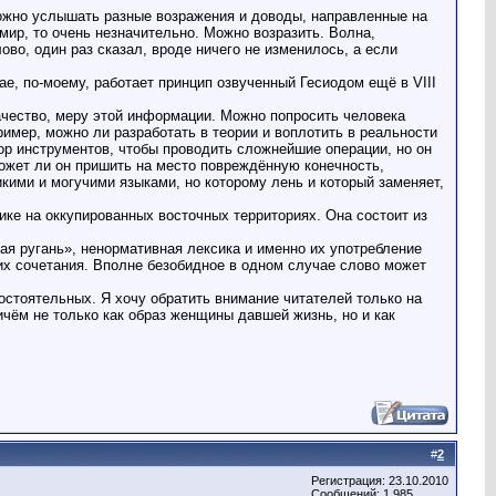
можно услышать разные возражения и доводы, направленные на
мир, то очень незначительно. Можно возразить. Волна,
ово, один раз сказал, вроде ничего не изменилось, а если
е, по-моему, работает принцип озвученный Гесиодом ещё в VIII
ачество, меру этой информации. Можно попросить человека
имер, можно ли разработать в теории и воплотить в реальности
р инструментов, чтобы проводить сложнейшие операции, но он
ожет ли он пришить на место повреждённую конечность,
кими и могучими языками, но которому лень и который заменяет,
ике на оккупированных восточных территориях. Она состоит из
ая ругань», ненормативная лексика и именно их употребление
 их сочетания. Вполне безобидное в одном случае слово может
остоятельных. Я хочу обратить внимание читателей только на
ичём не только как образ женщины давшей жизнь, но и как
#
2
Регистрация: 23.10.2010
Сообщений: 1,985