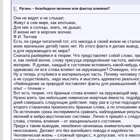
Ругань – безобидное явление или фактор влияния?
Они не видят и не слышат,
Живут в сем мире, как впотьмах,
Для них и солнцы, знать, не дышат,
И жизни нет в морских волнах.
Ф.И. Тютчев
Есть ли среди читателей тот, кто никогда в своей жизни не ста
моих маленьких детей) таких нет. Из этого факта я делаю вывод,
и для окружающего их мира?
Сначала разберёмся в теории. Что представляет собой слово, про
и, как любой волне, слову присуща определённая частота, ампли
материю. Я думаю, каждый в состоянии вспомнить какой-нибудь 
одинаково ли все слова влияют на окружающее? Очевидно, что не
Ну а теперь углубимся в материальную часть. Почему человеку 
а не существовать, надо мыслить и мыслить адекватно реальнос
«Наблюдение за природой поставляет факты для размышлений. 
опыт – точным.»
Вот есть теория, что бранные слова влияют на окружающий мир.
Нужно взять три небольшие химически инертные ёмкости, подойду
дней совершать следующие действия: пару раз в сутки подходить 
второго стаканчика произносить бранные слова, а по отношению к
По истечению срока эксперимента сравнить наблюдаемые результ
явлений в вибро-акустических системах. Лично я пришёл к след
слова, степень влияния – от эмоционального состояния.
Придя к таким выводам, неизбежно начинаешь внимательнее при
неосознанно. Делают это без малейшего повода и надобности.
Человеческая жизнь – сложный процесс, я допускаю, что в неко
делать это надо осознанно!