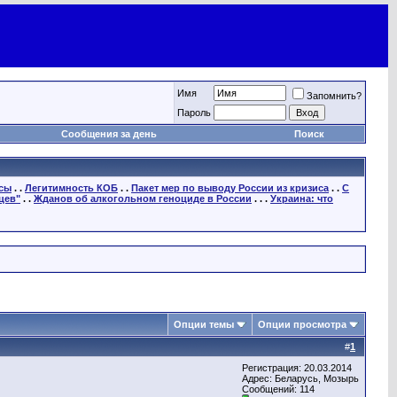
Имя
Запомнить?
Пароль
Сообщения за день
Поиск
осы
. .
Легитимность КОБ
. .
Пакет мер по выводу России из кризиса
. .
С
цев"
. .
Жданов об алкогольном геноциде в России
. . .
Украина: что
Опции темы
Опции просмотра
#
1
Регистрация: 20.03.2014
Адрес: Беларусь, Мозырь
Сообщений: 114