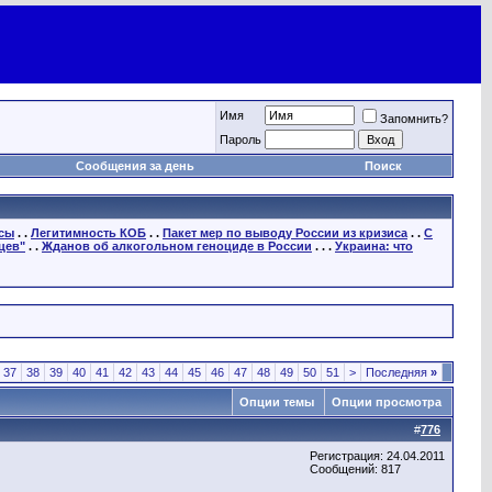
Имя
Запомнить?
Пароль
Сообщения за день
Поиск
осы
. .
Легитимность КОБ
. .
Пакет мер по выводу России из кризиса
. .
С
цев"
. .
Жданов об алкогольном геноциде в России
. . .
Украина: что
37
38
39
40
41
42
43
44
45
46
47
48
49
50
51
>
Последняя
»
Опции темы
Опции просмотра
#
776
Регистрация: 24.04.2011
Сообщений: 817