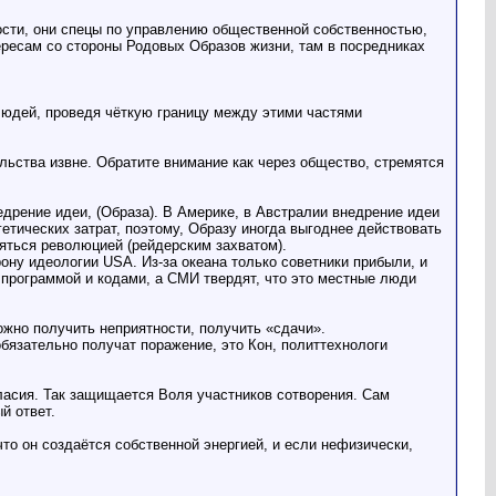
ости, они спецы по управлению общественной собственностью,
тересам со стороны Родовых Образов жизни, там в посредниках
людей, проведя чёткую границу между этими частями
льства извне. Обратите внимание как через общество, стремятся
едрение идеи, (Образа). В Америке, в Австралии внедрение идеи
етических затрат, поэтому, Образу иногда выгоднее действовать
яться революцией (рейдерским захватом).
рону идеологии USА. Из-за океана только советники прибыли, и
 программой и кодами, а СМИ твердят, что это местные люди
жно получить неприятности, получить «сдачи».
бязательно получат поражение, это Кон, политтехнологи
огласия. Так защищается Воля участников сотворения. Сам
й ответ.
что он создаётся собственной энергией, и если нефизически,