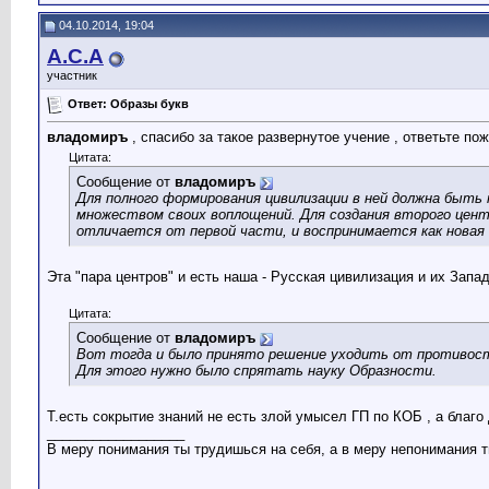
04.10.2014, 19:04
А.С.А
участник
Ответ: Образы букв
владомиръ
, спасибо за такое развернутое учение , ответьте пожа
Цитата:
Сообщение от
владомиръ
Для полного формирования цивилизации в ней должна быть 
множеством своих воплощений. Для создания второго цент
отличается от первой части, и воспринимается как новая 
Эта "пара центров" и есть наша - Русская цивилизация и их Запа
Цитата:
Сообщение от
владомиръ
Вот тогда и было принято решение уходить от противост
Для этого нужно было спрятать науку Образности.
Т.есть сокрытие знаний не есть злой умысел ГП по КОБ , а благ
__________________
В меру понимания ты трудишься на себя, а в меру непонимания т