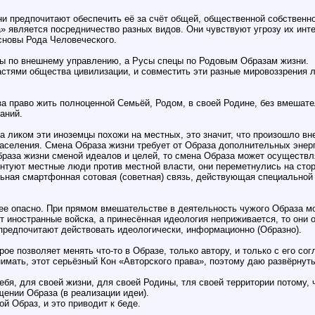
они предпочитают обеспечить её за счёт общей, общественной собственн
а» является посредничество разных видов. Они чувствуют угрозу их ин
сновы Рода Человеческого.
ецы по внешнему управлению, а Русы спецы по Родовым Образам жизни.
стями общества цивилизации, и совместить эти разные мировоззрения 
за право жить полноценной Семьёй, Родом, в своей Родине, без вмешате
аний.
а ликом эти иноземцы похожи на местных, это значит, что произошло вн
аселения. Смена Образа жизни требует от Образа дополнительных энерг
раза жизни сменой идеалов и целей, то смена Образа может осуществл
бунтуют местные люди против местной власти, они переметнулись на сто
льная смартфонная сотовая (советная) связь, действующая специальной
ее опасно. При прямом вмешательстве в деятельность чужого Образа мо
 иностранные войска, а принесённая идеология неприживается, то они о
 предпочитают действовать идеологически, информационно (Образно).
рое позволяет менять что-то в Образе, только автору, и только с его с
нимать, этот серьёзный Кон «Авторского права», поэтому даю развёрнуты
бя, для своей жизни, для своей Родины, тля своей территории потому, 
ении Образа (в реализации идеи).
ой Образ, и это приводит к беде.