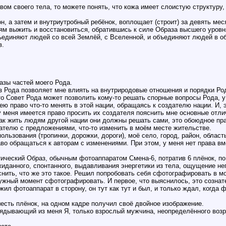
ом своего тела, то можете понять, что кожа имеет слоистую структуру,
н, а затем и внутриутробный ребёнок, воплощает (строит) за девять ме
м выжить и восстановиться, обратившись к силе Образа высшего уровня,
объединяют людей со всей Землёй, с Вселенной, и объединяют людей в 
в.
азы частей моего Рода.
з Рода позволяет мне влиять на внутриродовые отношения и порядки Ро
то Совет Рода может позволить кому-то решать спорные вопросы Рода, у 
мею право что-то менять в этой нации, обращаясь к создателю нации. И,
у меня имеется право просить их создателя пояснить мне основные отли
Как жить людям другой нации они должны решать сами, это обоюдное пр
ателю с предложениями, что-то изменить в моём месте жительстве.
ользования (тропинки, дорожки, дороги), моё село, город, район, область
во обращаться к авторам с изменениями. При этом, у меня нет права в
ический Образ, обычным фотоаппаратом Смена-6, потратив 6 плёнок, по 
жиданного, спонтанного, выдавливания энергетики из тела, ощущение не
снить, что же это такое. Решил попробовать себя сфотографировать в м
 нужный момент сфотографировать. И первое, что выяснилось, это созна
ил фотоаппарат в сторону, он тут как тут и был, и только ждал, когда 
есть плёнок, на одном кадре получил своё двойное изображение.
ядывающий из меня Я, только взрослый мужчина, неопределённого возрас