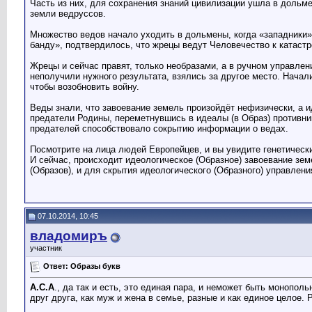
Часть из них, для сохранения знаний цивилизации ушла в дольме
земли ведруссов.
Множество ведов начало уходить в дольмены, когда «западники»
банду», подтвердилось, что жрецы ведут Человечество к катаст
Жрецы и сейчас правят, только необразами, а в ручном управлен
неполучили нужного результата, взялись за другое место. Начал
чтобы возобновить войну.
Веды знали, что завоевание земель произойдёт нефизически, а и
предатели Родины, переметнувшись в идеалы (в Образ) противни
предателей способствовало сокрытию информации о ведах.
Посмотрите на лица людей Европейцев, и вы увидите генетичес
И сейчас, происходит идеологическое (Образное) завоевание зе
(Образов), и для скрытия идеологического (Образного) управлени
07.10.2014, 10:45
владомиръ
участник
Ответ: Образы букв
А.С.А
., да так и есть, это единая пара, и неможет быть монопо
друг друга, как муж и жена в семье, разные и как единое целое.