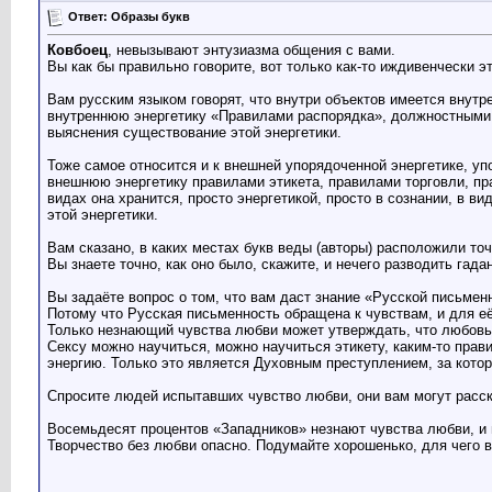
Ответ: Образы букв
Ковбоец
, невызывают энтузиазма общения с вами.
Вы как бы правильно говорите, вот только как-то иждивенчески э
Вам русским языком говорят, что внутри объектов имеется внутр
внутреннюю энергетику «Правилами распорядка», должностными и
выяснения существование этой энергетики.
Тоже самое относится и к внешней упорядоченной энергетике, у
внешнюю энергетику правилами этикета, правилами торговли, пр
видах она хранится, просто энергетикой, просто в сознании, в 
этой энергетики.
Вам сказано, в каких местах букв веды (авторы) расположили точ
Вы знаете точно, как оно было, скажите, и нечего разводить гада
Вы задаёте вопрос о том, что вам даст знание «Русской письменн
Потому что Русская письменность обращена к чувствам, и для е
Только незнающий чувства любви может утверждать, что любовь 
Сексу можно научиться, можно научиться этикету, каким-то прав
энергию. Только это является Духовным преступлением, за котор
Спросите людей испытавших чувство любви, они вам могут расск
Восемьдесят процентов «Западников» незнают чувства любви, и 
Творчество без любви опасно. Подумайте хорошенько, для чего 