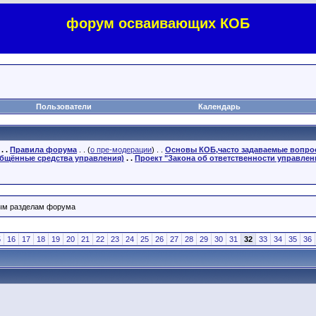
форум осваивающих КОБ
Пользователи
Календарь
. .
Правила форума
. . (
о пре-модерации
) . .
Основы КОБ,часто задаваемые вопр
бщённые средства управления)
. .
Проект "Закона об ответственности управлен
ным разделам форума
5
16
17
18
19
20
21
22
23
24
25
26
27
28
29
30
31
32
33
34
35
36