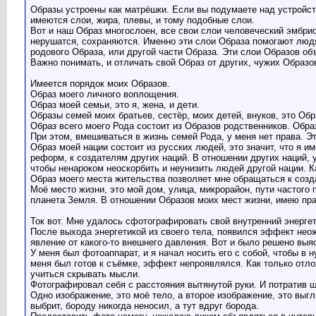
Образы устроены как матрёшки. Если вы подумаете над устройств
имеются слои, жира, плевы, и тому подобные слои.
Вот и наш Образ многослоен, все свои слои человеческий эмбрио
нерушатся, сохраняются. Именно эти слои Образа помогают людя
родового Образа, или другой части Образа. Эти слои Образов 
Важно понимать, и отличать свой Образ от других, чужих Образо
Имеется порядок моих Образов.
Образ моего личного воплощения.
Образ моей семьи, это я, жена, и дети.
Образы семей моих братьев, сестёр, моих детей, внуков, это Обр
Образ всего моего Рода состоит из Образов родственников. Обра
При этом, вмешиваться в жизнь семей Рода, у меня нет права. Э
Образ моей нации состоит из русских людей, это значит, что я и
реформ, к создателям других наций. В отношении других наций, 
чтобы ненароком неоскорбить и неунизить людей другой нации. 
Образ моего места жительства позволяет мне обращаться к созд
Моё место жизни, это мой дом, улица, микрорайон, пути частого п
планета Земля. В отношении Образов моих мест жизни, имею пра
Ток вот. Мне удалось сфотографировать свой внутренний энергет
После выхода энергетикой из своего тела, появился эффект нео
явление от какого-то внешнего давления. Вот и было решено выя
У меня был фотоаппарат, и я начал носить его с собой, чтобы в
меня был готов к съёмке, эффект непроявлялся. Как только отлож
учиться скрывать мысли.
Фотографировал себя с расстояния вытянутой руки. И потратив ш
Одно изображение, это моё тело, а второе изображение, это выгл
выбрит, бороду никогда неносил, а тут вдруг борода.