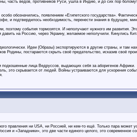
ны, часть ведов, противников Руси, ушла в Индию, и до сих пор болому
 особо обозначились, появлением «Египетского государства». Фактиче
рофе, и подтвердилось необходимость, перенести знания в будущее, ми
ии, поэтому события тормозятся. И неполучают нужного им развития. Эт
и давить на Россию, через Украину, желаемое неполучили. Кинулись Кита
деологически. Идеи (Образы) экспортируются в другие страны, и там н
ков Родины, постараются скрыть своё предательство, исказив своё прои
ки подкошенные лица Ведруссов, выдающих себя за аборигенов Африки.
мель, это скрывается от людей. Войны устраиваются для ускорения соб
я.
льного правления ни USА, ни Россией, ни кем-то ещё. Только пара может 
 Россия и «Западники», это две части единого целого, это современное 