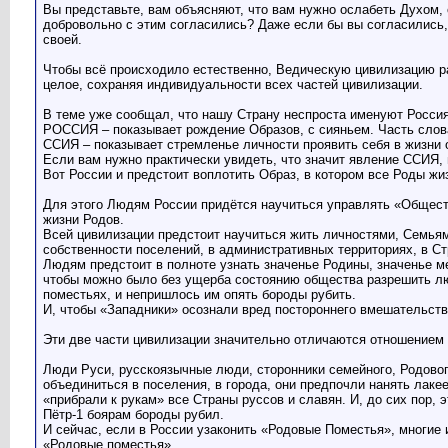
Вы представьте, вам объясняют, что вам нужно ослабеть Духом, 
добровольно с этим согласились? Даже если бы вы согласились,
своей.
Чтобы всё происходило естественно, Ведическую цивилизацию ра
целое, сохраняя индивидуальности всех частей цивилизации.
В теме уже сообщал, что нашу Страну неспроста именуют Росси
РОССИЯ – показывает рождение Образов, с сияньем. Часть слов
ССИЯ – показывает стремленье личности проявить себя в жизни 
Если вам нужно практически увидеть, что значит явление ССИЯ, п
Вот России и предстоит воплотить Образ, в котором все Роды жи
Для этого Людям России придётся научиться управлять «Общест
жизни Родов.
Всей цивилизации предстоит научиться жить личностями, Семьям
собственности поселений, в административных территориях, в Ст
Людям предстоит в полноте узнать значенье Родины, значенье ме
чтобы можно было без ущерба состоянию общества разрешить люд
поместьях, и непришлось им опять бороды рубить.
И, чтобы «Западники» осознали вред постороннего вмешательства
Эти две части цивилизации значительно отличаются отношением 
Люди Руси, русскоязычные люди, сторонники семейного, Родовог
объединиться в поселения, в города, они предпочли нанять лаке
«прибрали к рукам» все Страны руссов и славян. И, до сих пор, 
Пётр-1 боярам бороды рубил.
И сейчас, если в России узаконить «Родовые Поместья», многие 
«Родовые поместья».