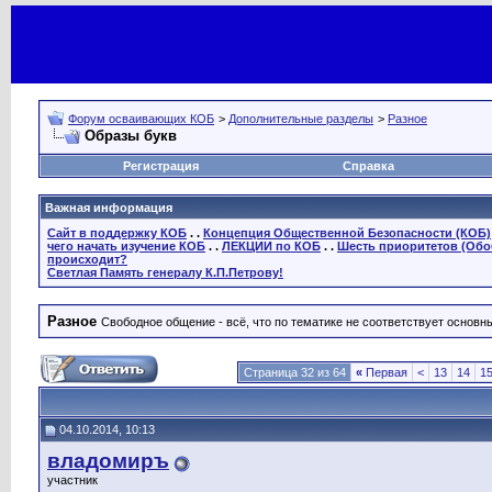
Форум осваивающих КОБ
>
Дополнительные разделы
>
Разное
Образы букв
Регистрация
Справка
Важная информация
Сайт в поддержку КОБ
. .
Концепция Общественной Безопасности (КОБ)
чего начать изучение КОБ
. .
ЛЕКЦИИ по КОБ
. .
Шесть приоритетов (Обо
происходит?
Светлая Память генералу К.П.Петрову!
Разное
Свободное общение - всё, что по тематике не соответствует основ
Страница 32 из 64
«
Первая
<
13
14
1
04.10.2014, 10:13
владомиръ
участник