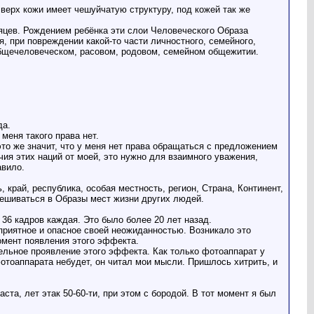
 верх кожи имеет чешуйчатую структуру, под кожей так же
сяцев. Рождением ребёнка эти слои Человеческого Образа
 при повреждении какой-то части личностного, семейного,
общечеловеческом, расовом, родовом, семейном общежитии.
да.
меня такого права нет.
 это же значит, что у меня нет права обращаться с предложением
чия этих наций от моей, это нужно для взаимного уважения,
авило.
, край, республика, особая местность, регион, Страна, Континент,
мешиваться в Образы мест жизни других людей.
36 кадров каждая. Это было более 20 лет назад.
приятное и опасное своей неожиданностью. Возникало это
омент появления этого эффекта.
тельное проявление этого эффекта. Как только фотоаппарат у
фотоаппарата небудет, он читал мои мысли. Пришлось хитрить, и
та, лет этак 50-60-ти, при этом с бородой. В тот момент я был