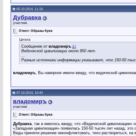
05.10.2014, 11:10
Дубравка
участник
Ответ: Образы букв
Цитата:
Сообщение от
владомиръ
Ведической цивилизации около 850 лет.
...
Разные источники информации указывают, что 150-50 тыся
владомиръ
, Вы наверное имели ввиду, что ведической цивилиза
07.10.2014, 10:43
владомиръ
участник
Ответ: Образы букв
Дубравка
, так и имелось ввиду, что «Ведической цивилизации» о
«Западная цивилизация» появилась 150-50 тысяч лет назад, это
Веды приняли решение неконфликтовать, тихо раствориться, на 