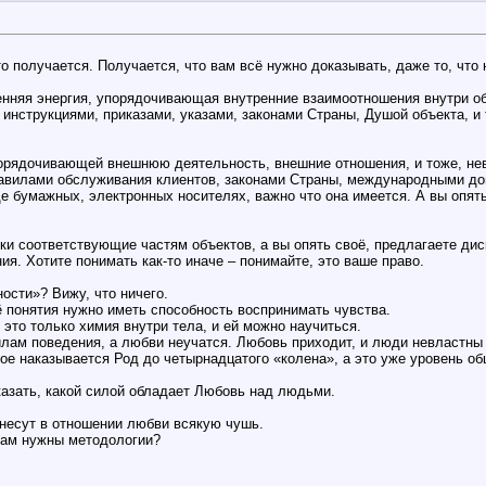
то получается. Получается, что вам всё нужно доказывать, даже то, что 
енняя энергия, упорядочивающая внутренние взаимоотношения внутри объ
нструкциями, приказами, указами, законами Страны, Душой объекта, и 
порядочивающей внешнюю деятельность, внешние отношения, и тоже, нев
авилами обслуживания клиентов, законами Страны, международными дого
виде бумажных, электронных носителях, важно что она имеется. А вы опя
ки соответствующие частям объектов, а вы опять своё, предлагаете диск
ния. Хотите понимать как-то иначе – понимайте, это ваше право.
ости»? Вижу, что ничего.
ё понятия нужно иметь способность воспринимать чувства.
это только химия внутри тела, и ей можно научиться.
илам поведения, а любви неучатся. Любовь приходит, и люди невластны
ое наказывается Род до четырнадцатого «колена», а это уже уровень о
азать, какой силой обладает Любовь над людьми.
несут в отношении любви всякую чушь.
вам нужны методологии?