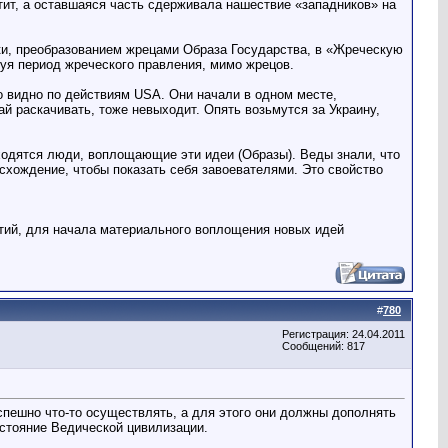
тит, а оставшаяся часть сдерживала нашествие «западников» на
ски, преобразованием жрецами Образа Государства, в «Жреческую
нуя период жреческого правления, мимо жрецов.
о видно по действиям USА. Они начали в одном месте,
й раскачивать, тоже невыходит. Опять возьмутся за Украину,
аходятся люди, воплощающие эти идеи (Образы). Веды знали, что
схождение, чтобы показать себя завоевателями. Это свойство
ытий, для начала материального воплощения новых идей
#
780
Регистрация: 24.04.2011
Сообщений: 817
успешно что-то осуществлять, а для этого они должны дополнять
состояние Ведической цивилизации.