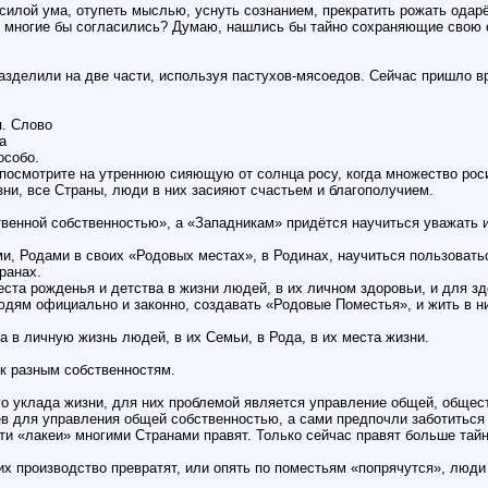
силой ума, отупеть мыслью, уснуть сознанием, прекратить рожать одарё
 многие бы согласились? Думаю, нашлись бы тайно сохраняющие свою с
зделили на две части, используя пастухов-мясоедов. Сейчас пришло в
я. Слово
а
особо.
осмотрите на утреннюю сияющую от солнца росу, когда множество росинок
зни, все Страны, люди в них засияют счастьем и благополучием.
венной собственностью», а «Западникам» придётся научиться уважать 
и, Родами в своих «Родовых местах», в Родинах, научиться пользовать
ранах.
ста рожденья и детства в жизни людей, в их личном здоровьи, и для з
ям официально и законно, создавать «Родовые Поместья», и жить в них
 в личную жизнь людей, в их Семьи, в Рода, в их места жизни.
к разным собственностям.
о уклада жизни, для них проблемой является управление общей, общест
ев для управления общей собственностью, а сами предпочли заботиться 
эти «лакеи» многими Странами правят. Только сейчас правят больше тайно
их производство превратят, или опять по поместьям «попрячутся», люди 