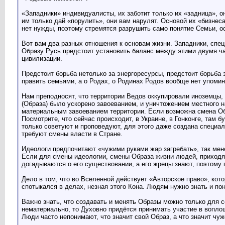
«Западники» индивидуалисты, их заботит только их «задница», 
им только дай «порулить», они вам нарулят. Основой их «бизнес
нет нужды, поэтому стремятся разрушить само понятие Семьи, о
Вот вам два разных отношения к основам жизни. Западники, сп
Образу Русь предстоит установить баланс между этими двумя ча
цивилизации.
Предстоит борьба нетолько за энергоресурсы, предстоит борьба 
править семьями, а о Родах, о Родинах Родов вообще нет упомин
Нам преподносят, что территории Ведов оккупировали иноземцы, 
(Образа) было ускорено завоеванием, и уничтожением местного н
материальным завоеванием территории. Если возможна смена Об
Посмотрите, что сейчас происходит, в Украине, в Гонконге, там 
только советуют и проповедуют, для этого даже создана специа
требуют смены власти в Стране.
Идеологи предпочитают «чужими руками жар загребать», так мен
Если для смены идеологии, смены Образа жизни людей, приходят
догадываются о его существовании, а его жрецы знают, поэтому
Дело в том, что во Вселенной действует «Авторское право», кото
спотыкался в делах, незная этого Кона. Людям нужно знать и по
Важно знать, что создавать и менять Образы можно только для се
нематериально, то Духовно придётся принимать участие в воплощ
Люди часто непонимают, что значит свой Образ, а что значит чуж