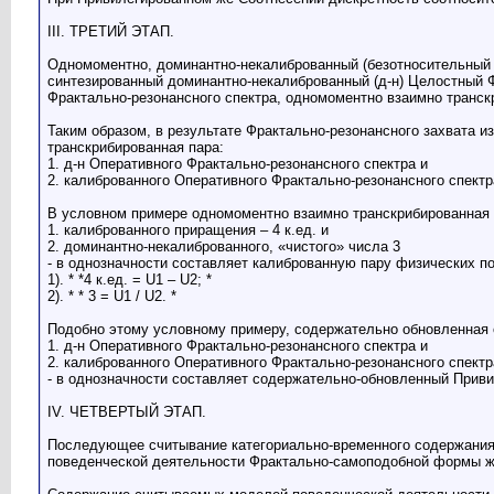
III. ТРЕТИЙ ЭТАП.
Одномоментно, доминантно-некалиброванный (безотносительный 
синтезированный доминантно-некалиброванный (д-н) Целостный Ф
Фрактально-резонансного спектра, одномоментно взаимно транс
Таким образом, в результате Фрактально-резонансного захвата
транскрибированная пара:
1. д-н Оперативного Фрактально-резонансного спектра и
2. калиброванного Оперативного Фрактально-резонансного спектр
В условном примере одномоментно взаимно транскрибированная 
1. калиброванного приращения – 4 к.ед. и
2. доминантно-некалиброванного, «чистого» числа 3
- в однозначности составляет калиброванную пару физических поте
1). * *4 к.ед. = U1 – U2; *
2). * * 3 = U1 / U2. *
Подобно этому условному примеру, содержательно обновленная 
1. д-н Оперативного Фрактально-резонансного спектра и
2. калиброванного Оперативного Фрактально-резонансного спектр
- в однозначности составляет содержательно-обновленный Прив
IV. ЧЕТВЕРТЫЙ ЭТАП.
Последующее считывание категориально-временного содержания 
поведенческой деятельности Фрактально-самоподобной формы ж