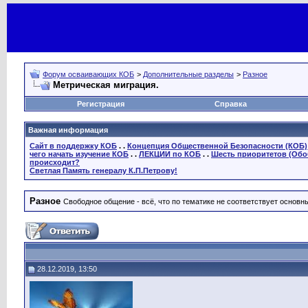
Форум осваивающих КОБ
>
Дополнительные разделы
>
Разное
Метрическая миграция.
Регистрация
Справка
Важная информация
Сайт в поддержку КОБ
. .
Концепция Общественной Безопасности (КОБ)
чего начать изучение КОБ
. .
ЛЕКЦИИ по КОБ
. .
Шесть приоритетов (Обо
происходит?
Светлая Память генералу К.П.Петрову!
Разное
Свободное общение - всё, что по тематике не соответствует основ
28.12.2019, 13:50