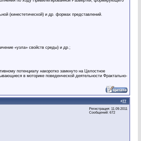
олнения по ходу Привилегированной Развертки, формирующего
ной (кинестетической) и др. формах представлений.
ичение «узла» свойств среды) и др.;
ивному потенциалу накоротко замкнуто на Целостное
тывающиеся в моторике поведенческой деятельности Фрактально-
#
77
Регистрация: 11.09.2011
Сообщений: 672