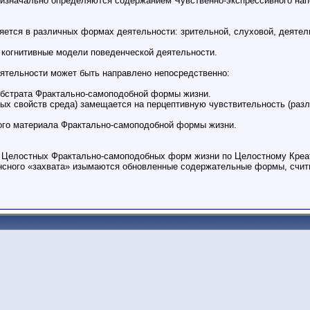
изначально определяются содержанием Чувственно-экспрессивного нап
тся в различных формах деятельности: зрительной, слуховой, деятель
огнитивные модели поведенческой деятельности.
ятельности может быть направлено непосредственно:
субстрата Фрактально-самоподобной формы жизни.
ных свойств среда) замещается на перцептивную чувствительность (разл
енного материала Фрактально-самоподобной формы жизни.
 Целостных Фрактально-самоподобных форм жизни по Целостному Креат
ансного «захвата» изымаются обновленные содержательные формы, счи