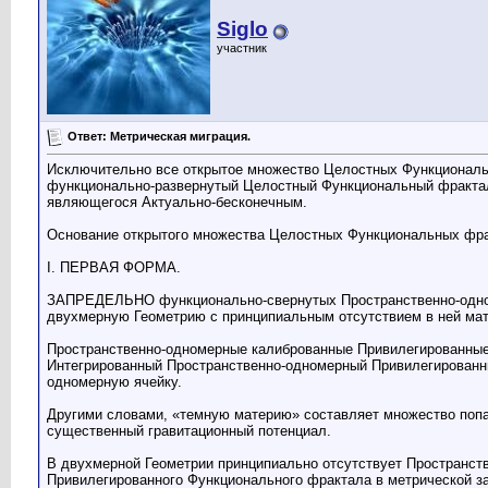
Siglo
участник
Ответ: Метрическая миграция.
Исключительно все открытое множество Целостных Функционал
функционально-развернутый Целостный Функциональный фрактал,
являющегося Актуально-бесконечным.
Основание открытого множества Целостных Функциональных фра
I. ПЕРВАЯ ФОРМА.
ЗАПРЕДЕЛЬНО функционально-свернутых Пространственно-одномер
двухмерную Геометрию с принципиальным отсутствием в ней мат
Пространственно-одномерные калиброванные Привилегированные Фу
Интегрированный Пространственно-одномерный Привилегированный
одномерную ячейку.
Другими словами, «темную материю» составляет множество попар
существенный гравитационный потенциал.
В двухмерной Геометрии принципиально отсутствует Пространств
Привилегированного Функционального фрактала в метрической запи