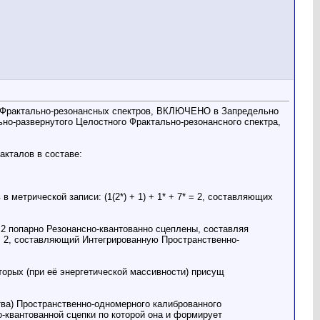
 Фрактально-резонансных спектров, ВКЛЮЧЕНО в Запредельно
о-развернутого Целостного Фрактально-резонансного спектра,
кталов в составе:
рической записи: (1(2*) + 1) + 1* + 7* = 2, составляющих
 2 попарно Резонансно-квантованно сцеплены, составляя
 = 2, составляющий Интегрированную Пространственно-
орых (при её энергетической массивности) присущ
тва) Пространственно-одномерного калиброванного
о-квантованной сцепки по которой она и формирует