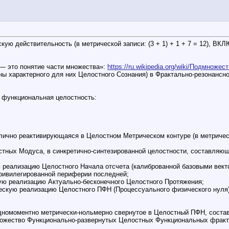
ю действительность (в метрической записи: (3 + 1) + 1 + 7 = 12), В
 — это понятие части множества»:
https://ru.wikipedia.org/wiki/Подмножес
характерного для них Целостного Сознания) в Фрактально-резонансно
функциональная целостность:
ично реактивирующаяся в Целостном Метрическом контуре (в метрической
остных Модуса, в синкретично-синтезированной целостности, составляющ
 реализацию Целостного Начала отсчета (калиброванной базовыми вект
Привилегированной периферии последней;
ую реализацию Актуально-бесконечного Целостного Протяжения;
скую реализацию Целостного ПФН (Процессуального физического нуля
номоментно метрически-нольмерно свернутое в Целостный ПФН, состав
ожество Функционально-развернутых Целостных Функциональных фракт