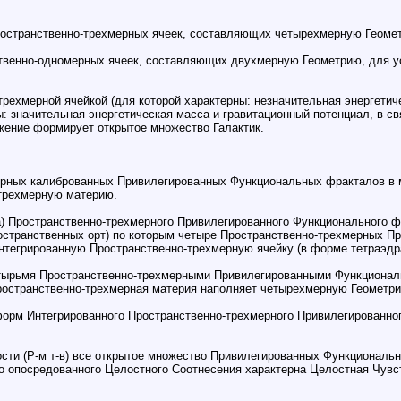
ространственно-трехмерных ячеек, составляющих четырехмерную Геомет
твенно-одномерных ячеек, составляющих двухмерную Геометрию, для у
трехмерной ячейкой (для которой характерны: незначительная энергетиче
: значительная энергетическая масса и гравитационный потенциал, в с
яжение формирует открытое множество Галактик.
х калиброванных Привилегированных Функциональных фракталов в метр
трехмерную материю.
 Пространственно-трехмерного Привилегированного Функционального фракт
ространственных орт) по которым четыре Пространственно-трехмерных 
т Интегрированную Пространственно-трехмерную ячейку (в форме тетраэдр
етырьмя Пространственно-трехмерными Привилегированными Функциона
Пространственно-трехмерная материя наполняет четырехмерную Геометр
орм Интегрированного Пространственно-трехмерного Привилегированног
ости (Р-м т-в) все открытое множество Привилегированных Функциональ
о опосредованного Целостного Соотнесения характерна Целостная Чув