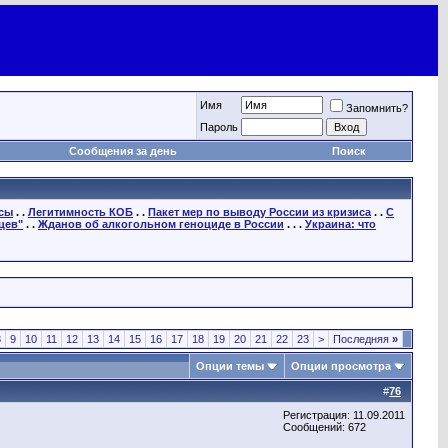
Имя
Запомнить?
Пароль
Сообщения за день
Поиск
осы
. .
Легитимность КОБ
. .
Пакет мер по выводу России из кризиса
. .
С
цев"
. .
Жданов об алкогольном геноциде в России
. . .
Украина: что
8
9
10
11
12
13
14
15
16
17
18
19
20
21
22
23
>
Последняя
»
Опции темы
Опции просмотра
#
76
Регистрация: 11.09.2011
Сообщений: 672