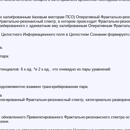
к калиброванным базовым векторам ПСО) Оперативный Фрактально-резо
рактально-резонансный спектр, в котором происходит Фрактально-резо
крибированного с адекватным ему калиброванным Оперативным Фракталь
 из Целостного Информационного поля в Целостном Сознании формирует
а.
пара:
нциалов: 6 к.ед. *и 2 к.ед., что очевидно из пары уравнений:
одномоментно взаимно транскрибированная пара:
а
илегированный Фрактально-резонансный спектр, категориально разворач
обновленного Привилегированного Фрактально-резонансного спектра ос
изни.