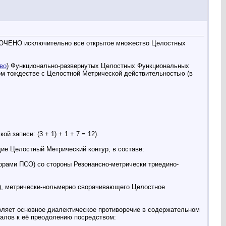
КЛЮЧЕНО исключительно все открытое множество Целостных
тво
) Функционально-развернутых Целостных Функциональных
м тождестве с Целостной Метрической действительностью (в
 записи: (3 + 1) + 1 + 7 = 12).
ие Целостный Метрический контур, в составе:
орами ПСО) со стороны Резонансно-метрически триедино-
), метрически-нольмерно сворачивающего Целостное
ляет основное диалектическое противоречие в содержательном
алов к её преодолению посредством: