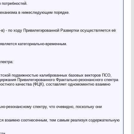
 потребностей.
механизма в нижеследующем порядке.
в) - по ходу Привилегированной Развертки осуществляется её
 является категориально-временным.
пектра:
истской подвижностью калиброванных базовых векторов ПСО,
одержания Привилегированного Фрактально-резонансного спектра
остного качества (ФЦК), составляет одномоментно взаимно
о-резонансному спектру, что очевидно, поскольку они
ется взаимно соотнесенным, тем самым реализуя содержательную
сти.