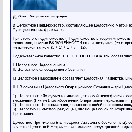
Ответ: Метрическая миграция.
В Целостное Надмножество, составляющее Целостную Метрическу
Функциональных фракталов.
При этом, его подмножество («Подмно́жество в теории множеств
фракталов, помимо ВКЛЮЧЕННОСТИ еще и находится (со стороны 
метрической записи: (3 + 1) + 1 + 7 = 12).
Содержательное качество ЦЕЛОСТНОГО СОЗНАНИЯ составляет 
I. Целостного Надсознания и
II. Целостного Операционного Сознания.
I.I Целостное Надсознание составляет Целостная Развертка, цикл
II.1 В основании Целостного Операционного Сознания – три Цел
1). Целостного «Я»-субъекта, являющего собой психофизическую
вложенных (Р-м т-в): калиброванных Оперативной периферии и 
2). Целостного Целеполагания, являющего собой психофизическ
3). Целостной Смыслообразующей, являющей собой психофизиче
Протяжение.
Целостное Протяжение (являющееся Актуально-бесконечным), од
качестве Целостной Метрической коллизии, побуждающей подмн