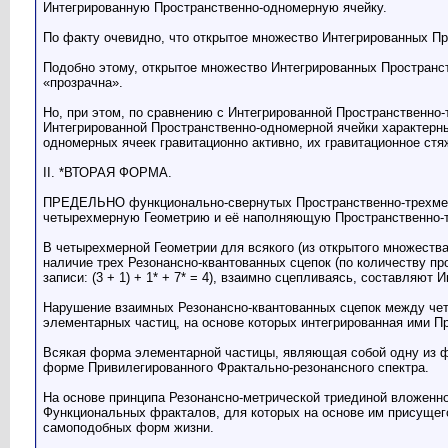
Интегрированную Пространственно-одномерную ячейку.
По факту очевидно, что открытое множество Интегрированных П
Подобно этому, открытое множество Интегрированных Пространс
«прозрачна».
Но, при этом, по сравнению с Интегрированной Пространственно-
Интегрированной Пространственно-одномерной ячейки характерны
одномерных ячеек гравитационно активно, их гравитационное ст
II. *ВТОРАЯ ФОРМА.
ПРЕДЕЛЬНО функционально-свернутых Пространственно-трехмерны
четырехмерную Геометрию и её наполняющую Пространственно-
В четырехмерной Геометрии для всякого (из открытого множества)
наличие трех Резонансно-квантованных сцепок (по количеству п
записи: (3 + 1) + 1* + 7* = 4), взаимно сцепливаясь, составляю
Нарушение взаимных Резонансно-квантованных сцепок между ч
элементарных частиц, на основе которых интегрированная ими 
Всякая форма элементарной частицы, являющая собой одну из ф
форме Привилегированного Фрактально-резонансного спектра.
На основе принципа Резонансно-метрической триединой вложенн
Функциональных фракталов, для которых на основе им присущег
самоподобных форм жизни.