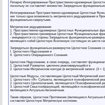
Попарно Интегрированные Пространственно-одномерные Целостные
поскольку их составляет множество Запредельно функциональн
Интегрированные Пространственно-одномерные Целостные Функци
них только одна возможность метрического редуцирования в Пр
функционально-свернутыми.
Метрическое редуцирование:
1. Пространственно-одномерных Целостных Функциональных фрактал
2. Пространственно-трехмерные Целостные Функциональные фракта
- инициируется со стороны Запредельно функционально-развер
являющего собой Целостную Вселенную состоящую из шести се
Запредельно функционально-развернутое Целостное Сознание со
I. Целостного Надсознания и
II. Целостного Операционного Сознания.
Целостное Надсознание, в свою очередь, составляет функциона
1. Целостной Развертки, циклично реактивирующейся в
2. Целостном Метрическом контуре (в метрической записи: (3 + 1) 
Целостные Модусы, составляющие Целостный Метрический конту
1. Целостного «Я»- Субъекта, являющегося психофизической ре
2. Целостного Целеполагания, являющегося Психофизической р
3. Целостной Смыслообразующей, являющейся психофизической 
являющееся Актуально-бесконечным.
Таким образом, Целостное Протяжение (являющееся Актуально-
составляя Целостную Метрическую коллизию.