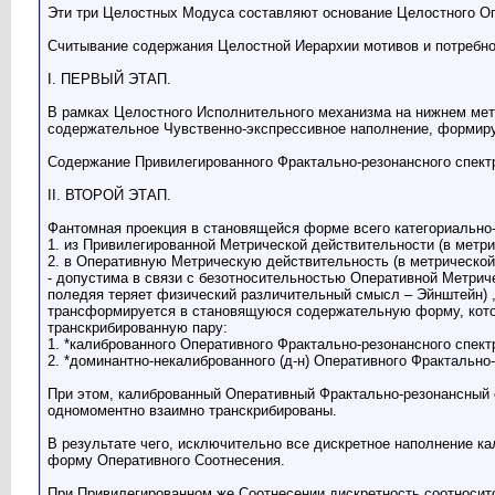
Эти три Целостных Модуса составляют основание Целостного Оп
Считывание содержания Целостной Иерархии мотивов и потребн
I. ПЕРВЫЙ ЭТАП.
В рамках Целостного Исполнительного механизма на нижнем метр
содержательное Чувственно-экспрессивное наполнение, формир
Содержание Привилегированного Фрактально-резонансного спект
II. ВТОРОЙ ЭТАП.
Фантомная проекция в становящейся форме всего категориально
1. из Привилегированной Метрической действительности (в метричес
2. в Оперативную Метрическую действительность (в метрической за
- допустима в связи с безотносительностью Оперативной Метрич
поледяя теряет физический различительный смысл – Эйнштейн) ,
трансформируется в становящуюся содержательную форму, котор
транскрибированную пару:
1. *калиброванного Оперативного Фрактально-резонансного спект
2. *доминантно-некалиброванного (д-н) Оперативного Фрактально-
При этом, калиброванный Оперативный Фрактально-резонансный с
одномоментно взаимно транскрибированы.
В результате чего, исключительно все дискретное наполнение к
форму Оперативного Соотнесения.
При Привилегированном же Соотнесении дискретность соотносит