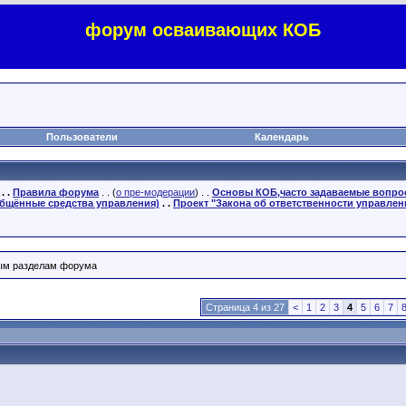
форум осваивающих КОБ
Пользователи
Календарь
. .
Правила форума
. . (
о пре-модерации
) . .
Основы КОБ,часто задаваемые вопр
бщённые средства управления)
. .
Проект "Закона об ответственности управлен
ным разделам форума
Страница 4 из 27
<
1
2
3
4
5
6
7