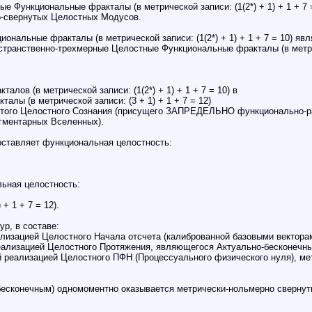
 Функциональные фракталы (в метрической записи: (1(2*) + 1) + 1 + 7
о-свернутых Целостных Модусов.
ональные фракталы (в метрической записи: (1(2*) + 1) + 1 + 7 = 10) 
остранственно-трехмерные Целостные Функциональные фракталы (в метри
ов (в метрической записи: (1(2*) + 1) + 1 + 7 = 10) в
лы (в метрической записи: (3 + 1) + 1 + 7 = 12)
нутого Целостного Сознания (присущего ЗАПРЕДЕЛЬНО функционально-
гментарных Вселенных).
ставляет функциональная целостность:
льная целостность:
+ 1 + 7 = 12).
р, в составе:
ализацией Целостного Начала отсчета (калиброванной базовыми вектора
еализацией Целостного Протяжения, являющегося Актуально-бесконечн
реализацией Целостного ПФН (Процессуального физического нуля), ме
бесконечным) одномоментно оказывается метрически-нольмерно сверну