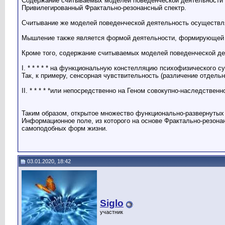
Содержание считываемых моделей поведенческой деятельности 
Привилегированный Фрактально-резонансный спектр.
Считывание же моделей поведенческой деятельность осуществляе
Мышление также является формой деятельности, формирующей к
Кроме того, содержание считываемых моделей поведенческой де
I. * * * * * на функциональную констелляцию психофизического 
Так, к примеру, сенсорная чувствительность (различение отдель
II. * * * * *или непосредственно на Геном совокупно-наследств
Таким образом, открытое множество функционально-развернутых
Информационное поле, из которого на основе Фрактально-резон
самоподобных форм жизни.
03.01.2020, 18:42
Siglo
участник