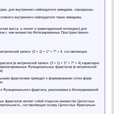
рию, для внутреннего наблюдателя невидима, «прозрачна».
словного внутреннего наблюдателя также невидима,
ская масса, а значит и гравитационный потенциал) для
вязи с чем множество Интегрированных Пространственно-
ической записи: (3 + 1) + 1* + 7* = 4, составляющих
ала (в метрической записи: (3 + 1) + 1* + 7* = 4) характерно
Привилегированных Функциональных фракталов (в метрической
а).
льными фракталами приводит к формированию сотен форм
ию.
о Функционального фрактала, реализована в Интегрированной
ных фракталов являет собой открытое множество Целостных
ствительность, составляющая основу Целостных Фрактально-