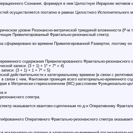
ерационного Сознания, формируя в нем Целостную Иерархию мотивов и
остей осуществляется поэтапно в рамках Целостного Исполнительного 
ическом уровне Резонансно-метрической триединой вложенности (Р-м т-
ующее Привилегированный Фрактально-резонансный спектр.
ра сформировано во времени Привилегированной Развертки, поэтому он
-временного содержания Привилегированного Фрактально-резонансного с
кой записи: (3 + 1) + 1* + 7* = 4)
писи: (3 + 1) + 1 + 7* = 5)
еской действительности к категориальному времени (в связи с релятив
 в связи с чем, Фантомная проекция всего категориально-временного с
ая в Метрически-стереоскопичном (МС) расслоении Функционально-цел
ра и
резонансного спектра.
пектр оказывается квантово-сцепленным по д-н Оперативному Фрактальн
алиброванного Оперативного Фрактально-резонансного спектра оказыва
ся исключительно попарно в категориально-временной последовательно