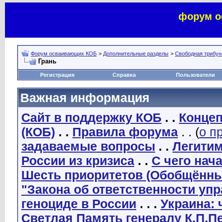
форум о
Форум осваивающих КОБ
>
Дополнительные разделы
>
Свободная трибуна
Грань
Регистрация
Справка
Пользователи
Важная информация
Сайт в поддержку КОБ
. .
Концеп
(КОБ)
. .
Правила форума
. . (
о п
задаваемые вопросы
. .
Легити
России из кризиса
. .
С чего нач
Шесть приоритетов (Обобщённы
"Закона об ответственности уп
геноциде в России
. . .
Украина: 
Светлая Память генералу К.П.П