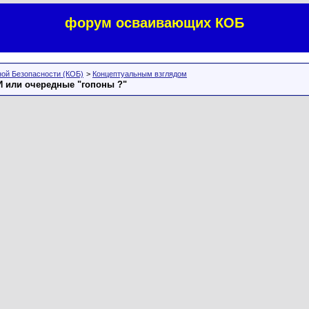
форум осваивающих КОБ
ой Безопасности (КОБ)
>
Концептуальным взглядом
 или очередные "гопоны ?"