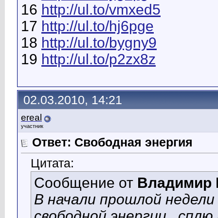
16
http://ul.to/vmxed5
17
http://ul.to/hj6pge
18
http://ul.to/bygny9
19
http://ul.to/p2zx8z
02.03.2010, 14:21
ereal
участник
Ответ: Свободная энергия
Цитата:
Сообщение от
Владимир 
В начали прошлой недели
свободной энергии...сплю 