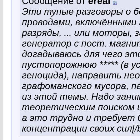
Сообщение от
ereal
Эти тупые разговоры о 
проводами, включёнными 
разряды, ... или моторы,
генератор с пост. магнит
догадываюсь для чего эт
пустопорожнюю ***** (в у
геноцида), направить не
графоманского мусора, п
из этой темы. Надо зан
теоретическим поиском и
а это трудно и требует 
концентрации своих сил[/b