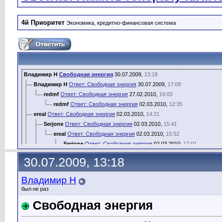
4й Приоритет
Экономика, кредитно-финансовая система
Владимир Н
Свободная энергия
30.07.2009,
13:18
Владимир Н
Ответ: Свободная энергия
30.07.2009,
17:09
redmf
Ответ: Свободная энергия
27.02.2010,
19:03
redmf
Ответ: Свободная энергия
02.03.2010,
12:35
ereal
Ответ: Свободная энергия
02.03.2010,
14:21
Serjone
Ответ: Свободная энергия
02.03.2010,
15:41
ereal
Ответ: Свободная энергия
02.03.2010,
15:52
Serjone
Ответ: Свободная энергия
02.03.2010,
17:01
Дополнительные ответы в подтемах
30.07.2009, 13:18
OsVALd
Ответ: Свободная энергия
18.09.2010,
20:19
Дополнительные ответы в подтемах
Владимир Н
edwardkl
Ответ: Свободная энергия
26.07.2011,
16:33
был не раз
OsVALd
Ответ: Свободная энергия
28.07.2011,
01:51
Свободная энергия
Никник
Ответ: Свободная энергия
28.07.2011,
17:14
OsVALd
Ответ: Свободная энергия
02.08.2011,
18:51