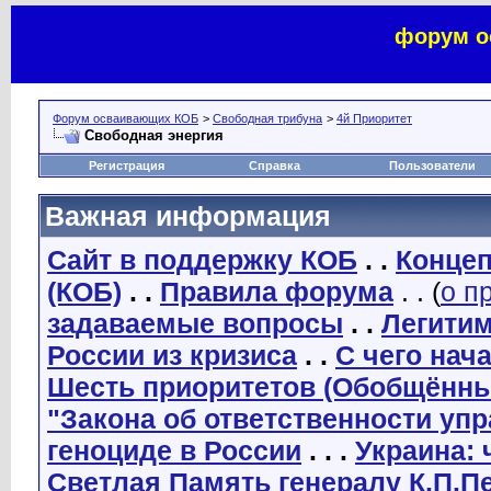
форум о
Форум осваивающих КОБ
>
Свободная трибуна
>
4й Приоритет
Свободная энергия
Регистрация
Справка
Пользователи
Важная информация
Сайт в поддержку КОБ
. .
Концеп
(КОБ)
. .
Правила форума
. . (
о п
задаваемые вопросы
. .
Легити
России из кризиса
. .
С чего нач
Шесть приоритетов (Обобщённы
"Закона об ответственности уп
геноциде в России
. . .
Украина: 
Светлая Память генералу К.П.П