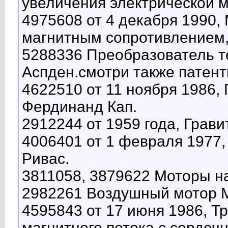
увеличения электрической 
Дополнительные ответы в подтемах
4975608 от 4 декабря 1990
Сергеич
Ответ: Свободная энергия
03.09.2012,
06:08
voodoo7
Ответ: Свободная энергия
20.09.2012,
11:43
магнитным сопротивлением,
Роман Тихонов
Ответ: Свободная энергия
20.09.2012,
22:55
5288336 Преобразователь те
Роман Тихонов
Ответ: Свободная энергия
22.09.2012,
14:11
vol13
Ответ: Свободная энергия
29.09.2012,
00:05
Аспден.смотри также патент
Роман Тихонов
Ответ: Свободная энергия
30.09.2012,
14:44
Загул
Ответ: Свободная энергия
05.10.2012,
13:27
4622510 от 11 ноября 1986
Дополнительные ответы в подтемах
Ухарь
Ответ: Свободная энергия
22.05.2016,
10:09
Фердинанд Кап.
2912244 от 1959 года, Грав
4006401 от 1 февраля 1977,
Ривас.
3811058, 3879622 Моторы на
2982261 Воздушный мотор М
4595843 от 17 июня 1986, 
магнитного потока с сердеч