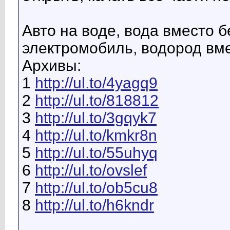
Авто на воде, вода вместо б
электромобиль, водород вме
Архивы:
1
http://ul.to/4yagq9
2
http://ul.to/818812
3
http://ul.to/3gqyk7
4
http://ul.to/kmkr8n
5
http://ul.to/55uhyq
6
http://ul.to/ovslef
7
http://ul.to/ob5cu8
8
http://ul.to/h6kndr