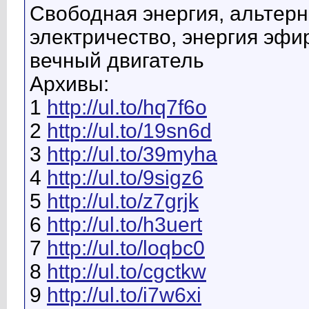
Свободная энергия, альтерн
электричество, энергия эфир
вечный двигатель
Архивы:
1
http://ul.to/hq7f6o
2
http://ul.to/19sn6d
3
http://ul.to/39myha
4
http://ul.to/9sigz6
5
http://ul.to/z7grjk
6
http://ul.to/h3uert
7
http://ul.to/loqbc0
8
http://ul.to/cgctkw
9
http://ul.to/i7w6xi