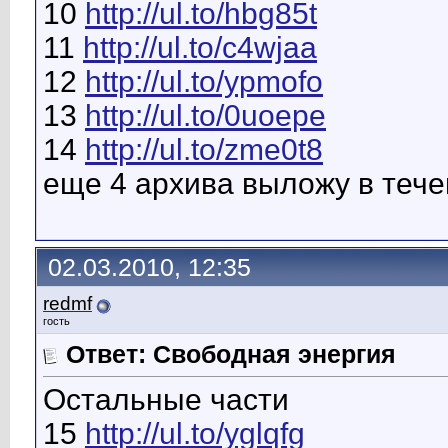
10
http://ul.to/hbg85t
11
http://ul.to/c4wjaa
12
http://ul.to/ypmofo
13
http://ul.to/0uoepe
14
http://ul.to/zme0t8
еще 4 архива выложу в теч
02.03.2010, 12:35
redmf
гость
Ответ: Свободная энергия
Остальные части
15
http://ul.to/yglqfg