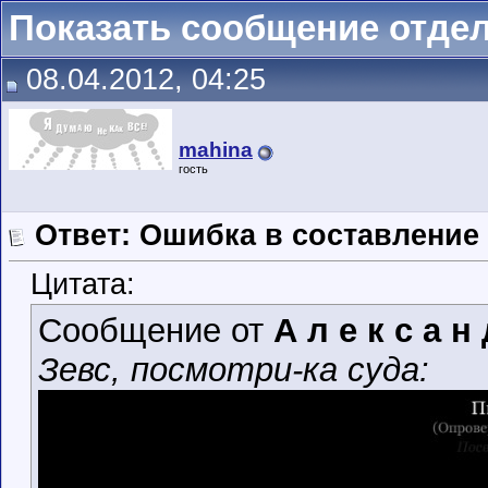
Показать сообщение отде
08.04.2012, 04:25
mahina
гость
Ответ: Ошибка в составление
Цитата:
Сообщение от
А л е к с а н 
Зевс, посмотри-ка суда: