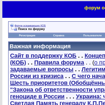
форум о
Форум осваивающих КОБ
Поиск по форуму
Регистрация
Справка
Пользователи
Важная информация
Сайт в поддержку КОБ
. .
Концеп
(КОБ)
. .
Правила форума
. . (
о п
задаваемые вопросы
. .
Легити
России из кризиса
. .
С чего нач
Шесть приоритетов (Обобщённы
"Закона об ответственности уп
геноциде в России
. . .
Украина: 
Светлая Память генералу К.П.П