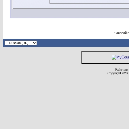
некорректные сообщения из р
сообщения просмотреть нево
зрения только автора, и ника
соответственно, только автор
сообщения.
Часовой 
Соглашаясь с нашими правил
требования форума в целом, 
РФ.
Администрация форума оставл
переносить или закрывать лю
усмотрению.
Работает 
Copyright ©2000
Внимание! Для защиты от спа
участников не допускается ис