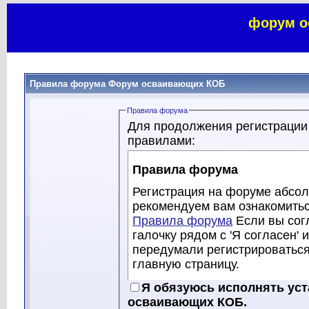
форум о
Правила форума Форум осваивающих КОБ
Правила форума
Для продолжения регистрации
правилами:
Правила форума
Регистрация на форуме абсол
рекомендуем вам ознакомитьс
Правила форума
Если вы сог
галочку рядом с 'Я согласен' 
передумали регистрироватьс
главную страницу.
Хотя модераторы и админист
Я обязуюсь исполнять ус
осваивающих КОБ, стараются 
осваивающих КОБ.