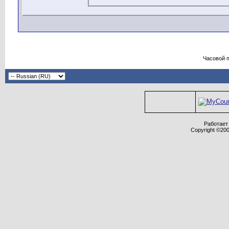
некорректные сообщения из р
сообщения просмотреть нево
зрения только автора, и ника
соответственно, только автор
сообщения.
Часовой 
Соглашаясь с нашими правил
требования форума в целом, 
РФ.
Администрация форума оставл
переносить или закрывать лю
усмотрению.
Работает 
Copyright ©2000
Внимание! Для защиты от спа
участников не допускается ис