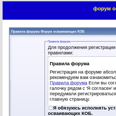
форум о
Правила форума Форум осваивающих КОБ
Правила форума
Для продолжения регистрации
правилами:
Правила форума
Регистрация на форуме абсол
рекомендуем вам ознакомитьс
Правила форума
Если вы сог
галочку рядом с 'Я согласен' 
передумали регистрироватьс
главную страницу.
Хотя модераторы и админист
Я обязуюсь исполнять ус
осваивающих КОБ, стараются 
осваивающих КОБ.