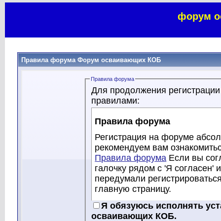
форум о
Правила форума Форум осваивающих КОБ
Правила форума
Для продолжения регистрации
правилами:
Правила форума
Регистрация на форуме абсол
рекомендуем вам ознакомитьс
Правила форума
Если вы сог
галочку рядом с 'Я согласен' 
передумали регистрироватьс
главную страницу.
Хотя модераторы и админист
Я обязуюсь исполнять ус
осваивающих КОБ, стараются 
осваивающих КОБ.