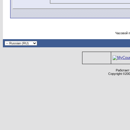
некорректные сообщения из р
сообщения просмотреть нево
зрения только автора, и ника
соответственно, только автор
сообщения.
Часовой 
Соглашаясь с нашими правил
требования форума в целом, 
РФ.
Администрация форума оставл
переносить или закрывать лю
усмотрению.
Работает 
Copyright ©2000
Внимание! Для защиты от спа
участников не допускается ис