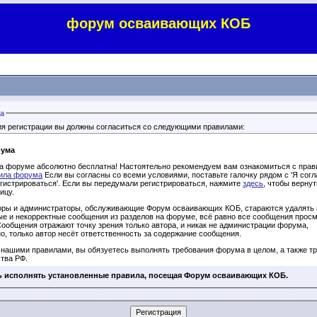
форум осваивающих КОБ
а
ия регистрации вы должны согласиться со следующими правилами:
рума
на форуме абсолютно бесплатна! Настоятельно рекомендуем вам ознакомиться с пра
ила форума
Если вы согласны со всеми условиями, поставьте галочку рядом с 'Я согл
гистрироваться'. Если вы передумали регистрироваться, нажмите
здесь
, чтобы вернут
ицу.
оры и администраторы, обслуживающие Форум осваивающих КОБ, стараются удалять 
ые и некорректные сообщения из разделов на форуме, всё равно все сообщения прос
ообщения отражают точку зрения только автора, и никак не администрации форума,
о, только автор несёт ответственность за содержание сообщения.
 нашими правилами, вы обязуетесь выполнять требования форума в целом, а также т
тва РФ.
 форума оставляет за собой право удалять, изменять, переносить или закрывать лю
ь исполнять установленные правила, посещая Форум осваивающих КОБ.
 своему усмотрению.
 защиты от спам-ботов, при регистрации новых участников не допускается использов
в.