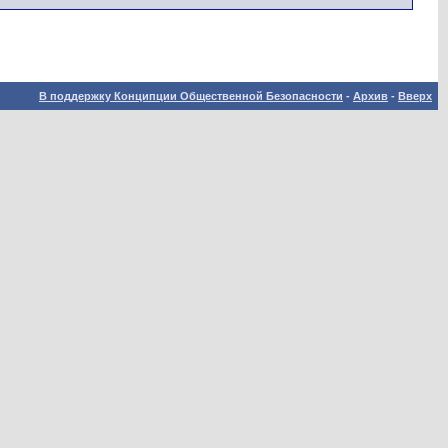
В поддержку Конципции Общественной Безопасности
-
Архив
-
Вверх