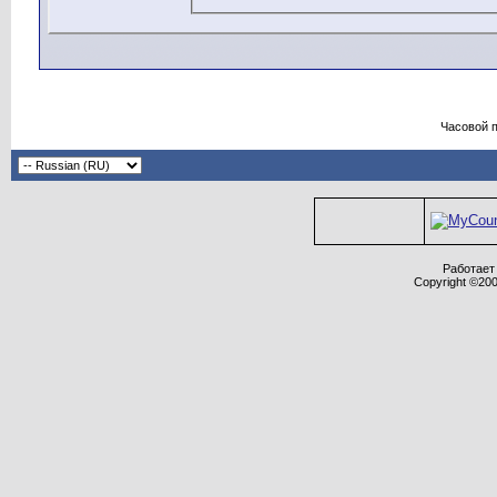
некорректные сообщения из р
сообщения просмотреть нево
зрения только автора, и ника
соответственно, только автор
сообщения.
Часовой 
Соглашаясь с нашими правил
требования форума в целом, 
РФ.
Администрация форума оставл
переносить или закрывать лю
усмотрению.
Работает 
Copyright ©2000
Внимание! Для защиты от спа
участников не допускается ис