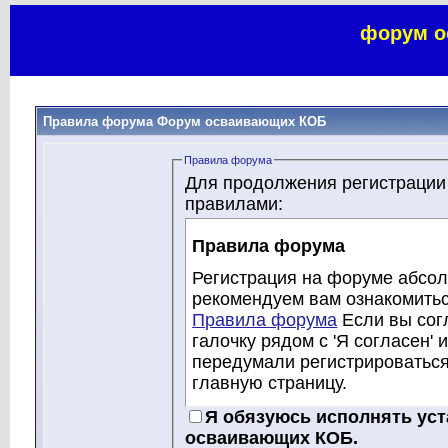
форум о
Правила форума Форум осваивающих КОБ
Правила форума
Для продолжения регистрации
правилами:
Правила форума
Регистрация на форуме абсол
рекомендуем вам ознакомитьс
Правила форума
Если вы сог
галочку рядом с 'Я согласен' 
передумали регистрироватьс
главную страницу.
Хотя модераторы и админист
Я обязуюсь исполнять ус
осваивающих КОБ, стараются 
осваивающих КОБ.