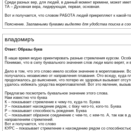
Среди разных вер, для людей, в данный момент времени, может имет
ТА – Духовная вера, лидирующая, первая, основная.
Вот и получается, что словом РАБОТА людей прикрепляют к какой-то д
Пояснение.
Заглавными буквами выделяю для удобства поиска в соо
владомиръ
Ответ: Образы букв
В наше время модно ориентировать разные стремления курсом. Особо
Понимаю, что в силу буквального значения слов люди мало верят, и 
Дело в том, что это слово имело особое значение в мореплавании. 
получалось независимо от направления плавания. Ото всюду, куда п
продолжалось до выяснения, что потерю их здоровья вызывает отсут
удалось избежать уродства мореплавателей. Вот это явление, вызыв
Предлагаю посмотреть буквальное значение этого слова.
Нам известно что буква
К – показывает стремление к чему-то, куда-то. Буква
У – показывает нахождение рядом, с боку чего-то, кого-то. Буква
Р – показывает способность рождения. Буква
С – показывает образное соединение с чем-то, с кем-то. А, так как в
направлениям стремлений.
Вот и получается, что слово
КУРС – показывает стремление к нахождению рядом со способностью