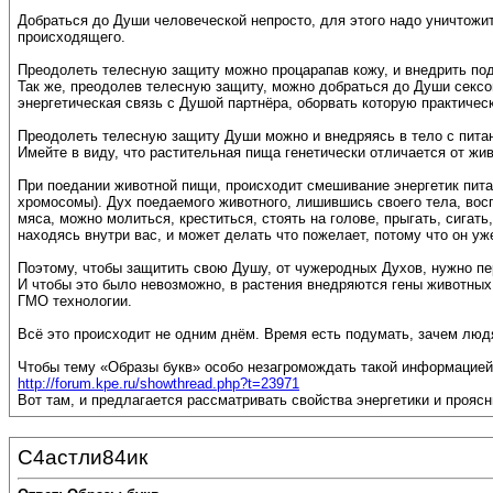
Добраться до Души человеческой непросто, для этого надо уничтожит
происходящего.
Преодолеть телесную защиту можно процарапав кожу, и внедрить под
Так же, преодолев телесную защиту, можно добраться до Души сексом
энергетическая связь с Душой партнёра, оборвать которую практичес
Преодолеть телесную защиту Души можно и внедряясь в тело с питан
Имейте в виду, что растительная пища генетически отличается от жи
При поедании животной пищи, происходит смешивание энергетик питаю
хромосомы). Дух поедаемого животного, лишившись своего тела, воспр
мяса, можно молиться, креститься, стоять на голове, прыгать, сигать
находясь внутри вас, и может делать что пожелает, потому что он у
Поэтому, чтобы защитить свою Душу, от чужеродных Духов, нужно п
И чтобы это было невозможно, в растения внедряются гены животны
ГМО технологии.
Всё это происходит не одним днём. Время есть подумать, зачем людя
Чтобы тему «Образы букв» особо незагромождать такой информацией
http://forum.kpe.ru/showthread.php?t=23971
Вот там, и предлагается рассматривать свойства энергетики и прояс
С4астли84ик