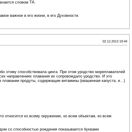
начается словом ТА.
амое важное в его жизни, в его Духовности.
02.12.2013 19:44
обо этому способствовала цинга. При этом уродство мореплавателей
сех направлениях плавания их сопровождало уродство. И это
 в плавании продуты, содержащие витамины (квашенная капуста, и…)
 это относится ко всему окружению, ко всем объектам, ко всем
ядом со способностью рождения показывается буквами