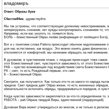
владомиръ
Ответ: Образы букв
С4астли84ик
, здравствуйте.
Мы так устроены, что соответствующее должному невоспринимаем, всё
неперегружать сознание, нет нужды контролировать сознанием то, что
Например, если вас уколоть то, появится боль.
БОЛЬ – божественный Образ любви (информация от любящего Бога),
Вот и с понятием слова Работа происходит обычное недопонимание от
для нас естественно, как воздух. Это можно понять даже физически,
отклоняется от комфортной, мы начинаем обращать на неё внимание.
В духовном, в чувственном плане, с людьми происходит тоже самое. 
этот Божественный свет, чувствуется зависимость от этого Божестве
РАБ – чувство возникающее под воздействием света Божественного О
РА – свет, то есть Рождённый первым, это свет.
Б – Божественный Образ.
Смотрите, как получается. Как только кто-то из какого-то народа пыт
предков. Свет предков даёт Образ жизни, то есть жизненных обрядов
обязательности исполнять обряды, придерживаться порядков, и чувс
Когда чувство зависимости закрепляется за что-то определённое то,
РАБОТА – раб Образа твердой Веры, единственной (лидирующей).
Духовная Вера может утверждаться во многом, и не только в религии, 