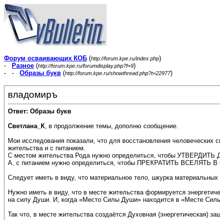
Форум осваивающих КОБ
(
)
http://forum.kpe.ru/index.php
-
Разное
(
)
http://forum.kpe.ru/forumdisplay.php?f=9
- -
Образы букв
(
)
http://forum.kpe.ru/showthread.php?t=22977
владомиръ
Ответ: Образы букв
Светлана_К
, в продолжение темы, дополню сообщение.
Мои исследования показали, что для восстановления человеческих св
жительства и с питанием.
С местом жительства Рода нужно определиться, чтобы УТВЕРДИ
А, с питанием нужно определиться, чтобы ПРЕКРАТИТЬ ВСЕЛЯТ
Следует иметь в виду, что материальное тело, шкурка материальных
Нужно иметь в виду, что в месте жительства формируется энергетич
на силу Души. И, когда «Место Силы Души» находится в «Месте Силы
Так что, в месте жительства создаётся Духовная (энергетическая) 