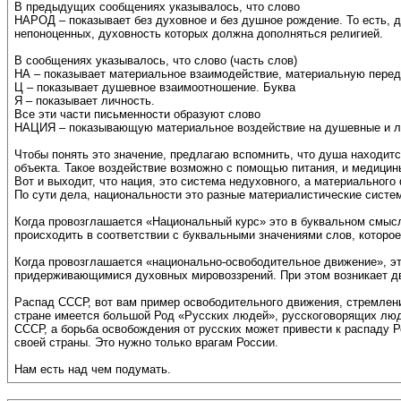
В предыдущих сообщениях указывалось, что слово
НАРОД – показывает без духовное и без душное рождение. То есть, д
непоноценных, духовность которых должна дополняться религией.
В сообщениях указывалось, что слово (часть слов)
НА – показывает материальное взаимодействие, материальную передач
Ц – показывает душевное взаимоотношение. Буква
Я – показывает личность.
Все эти части письменности образуют слово
НАЦИЯ – показывающую материальное воздействие на душевные и лич
Чтобы понять это значение, предлагаю вспомнить, что душа находитс
объекта. Такое воздействие возможно с помощью питания, и медицин
Вот и выходит, что нация, это система недуховного, а материально
По сути дела, национальности это разные материалистические систе
Когда провозглашается «Национальный курс» это в буквальном смысл
происходить в соответствии с буквальными значениями слов, которое
Когда провозглашается «национально-освободительное движение», это
придерживающимися духовных мировоззрений. При этом возникает дв
Распад СССР, вот вам пример освободительного движения, стремления
стране имеется большой Род «Русских людей», русскоговорящих люде
СССР, а борьба освобождения от русских может привести к распаду 
своей страны. Это нужно только врагам России.
Нам есть над чем подумать.