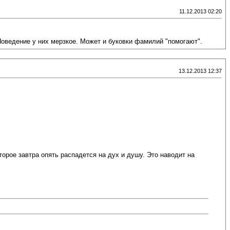
11.12.2013 02:20
ведение у них мерзкое. Может и буковки фамилий "помогают".
13.12.2013 12:37
орое завтра опять распадется на дух и душу. Это наводит на