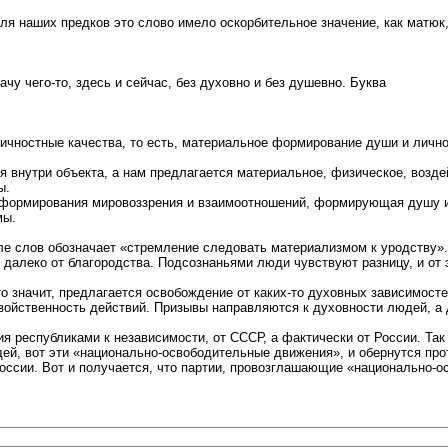
ля наших предков это слово имело оскорбительное значение, как матюк,
у чего-то, здесь и сейчас, без духовно и без душевно. Буква
ностные качества, то есть, материальное формирование души и лично
я внутри объекта, а нам предлагается материальное, физическое, возде
ы.
го формирования мировоззрения и взаимоотношений, формирующая душу и
мы.
е слов обозначает «стремление следовать материализмом к уродству». 
 далеко от благородства. Подсознаньями люди чувствуют разницу, и от 
 значит, предлагается освобождение от каких-то духовных зависимосте
ойственность действий. Призывы направляются к духовности людей, а 
 республиками к независимости, от СССР, а фактически от России. Так
й, вот эти «национально-освободительные движения», и обернутся прот
России. Вот и получается, что партии, провозглашающие «национально-о