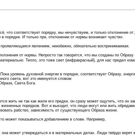
, что соответствует порядку, мы нечувствуем, и только отклонение от
 в порядке. И только при, отклонении от нормы возникает чувство.
 проявляющаяся явлением, неизбежно, обязательно воспринимаемая.
клонения от нормы. Непросто так говорится, что мы созданы по Образу 
 материально. Тепло, это тоже свет (инфракрасный), для нас предел ко
Пока уровень духовной энергии в порядке, соответствует Образу, энерги
нного света, вот это именуется словом
браза, Света Бога.
ается жить не так как жили его предки, он сразу может ощутить, что он з
, жизненных порядков. Вот и выходит, что люди могут или жить обрядам
твовать рабство, зависимость от существующего Образа жизни.
 это может показываться добавлением в слове. Например,
она может утверждаться и в материальных делах. Люди твёрдо верят кто 