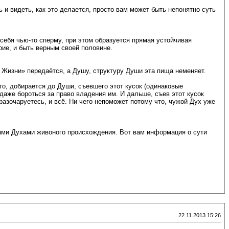
 и видеть, как это делается, просто вам может быть непонятно суть
себя чью-то сперму, при этом образуется прямая устойчивая
рие, и быть верным своей половине.
 Жизни» передаётся, а Душу, структуру Души эта пища неменяет.
го, добирается до Души, съевшего этот кусок (одинаковые
 даже бороться за право владения им. И дальше, съев этот кусок
 разочаруетесь, и всё. Ни чего непоможет потому что, чужой Дух уже
ыми Духами живоного происхождения. Вот вам информация о сути
22.11.2013 15:26