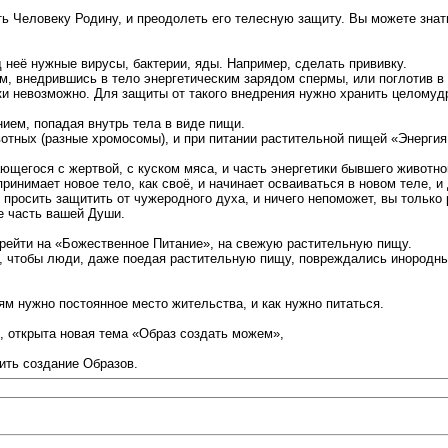
ь Человеку Родину, и преодолеть его телесную защиту. Вы можете знать
 неё нужные вирусы, бактерии, яды. Например, сделать прививку.
, внедрившись в тело энергетическим зарядом спермы, или поглотив в 
ки невозможно. Для защиты от такого внедрения нужно хранить целомуд
ием, попадая внутрь тела в виде пищи.
вотных (разные хромосомы), и при питании растительной пищей «Энергия
щегося с жертвой, с куском мяса, и часть энергетики бывшего животно
инимает новое тело, как своё, и начинает осваиваться в новом теле, и
, просить защитить от чужеродного духа, и ничего непоможет, вы только
же часть вашей Души.
ерейти на «Божественное Питание», на свежую растительную пищу.
х, чтобы люди, даже поедая растительную пищу, повреждались инородн
м нужно постоянное место жительства, и как нужно питаться.
, открыта новая тема «Образ создать можем»,
нить создание Образов.