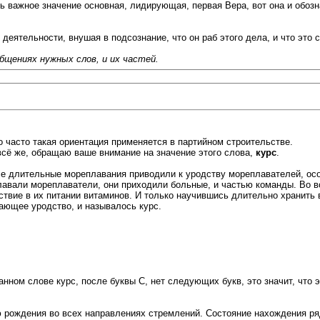
ь важное значение основная, лидирующая, первая Вера, вот она и обоз
еятельности, внушая в подсознание, что он раб этого дела, и что это с
бщениях нужных слов, и их частей.
 часто такая ориентация применяется в партийном строительстве.
всё же, обращаю ваше внимание на значение этого слова,
курс
.
Все длительные мореплавания приводили к уродству мореплавателей, ос
лавали мореплаватели, они приходили больные, и частью команды. Во в
ствие в их питании витаминов. И только научившись длительно хранить
ающее уродство, и называлось курс.
 данном слове курс, после буквы С, нет следующих букв, это значит, что
 рождения во всех направлениях стремлений. Состояние нахождения р