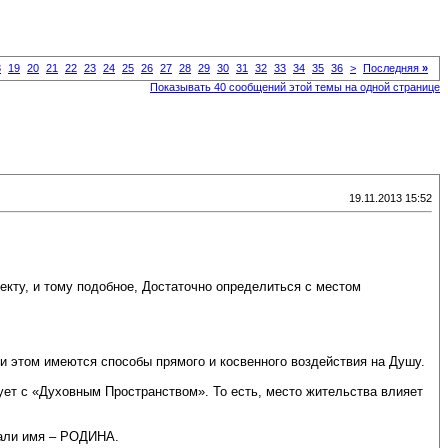
8
19
20
21
22
23
24
25
26
27
28
29
30
31
32
33
34
35
36
>
Последняя
»
Показывать 40 сообщений этой темы на одной странице
19.11.2013 15:52
екту, и тому подобное, Достаточно определиться с местом
и этом имеются способы прямого и косвенного воздействия на Душу.
ует с «Духовным Пространством». То есть, место жительства влияет
дали имя – РОДИНА.