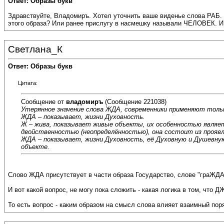
Ответ: Образы букв
Здравствуйте, Владомиръ. Хотел уточнить ваше виденье слова РАБ. 
этого образа? Или ранее прислугу в насмешку называли ЧЕЛОВЕК. И 
Светлана_К
Ответ: Образы букв
Цитата:
Сообщение от
владомиръ
(Сообщение 221038)
Утерянное значение слова ЖДА, современники применяют тольк
ЖДА – показывает, жизни Духовность.
Ж – жива, показывает живые объекты, их особенностью являе
двойственностью (неопределённостью), она состоит из проявл
ЖДА – показывает, жизни Духовность, её Духовную и Душевную
объекте.
Слово ЖДА присутствует в части образа Государство, слове "граЖДА
И вот какой вопрос, не могу пока сложить - какая логика в том, что 
То есть вопрос - каким образом на смысл слова влияет взаимный по