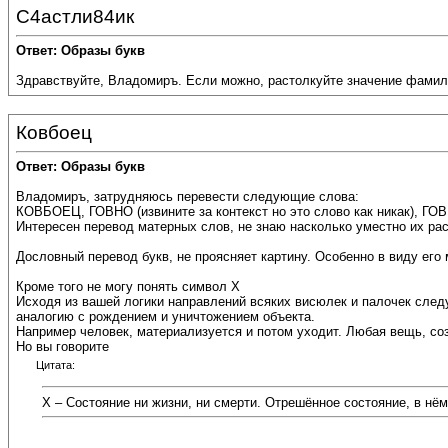
С4астли84ик
Ответ: Образы букв
Здравствуйте, Владомиръ. Если можно, растолкуйте значение фами
Ковбоец
Ответ: Образы букв
Владомиръ, затрудняюсь перевести следующие слова:
КОВБОЕЦ, ГОВНО (извините за контекст но это слово как никак), Г
Интересен перевод матерных слов, не знаю насколько уместно их ра
Дословный перевод букв, не проясняет картину. Особенно в виду его 
Кроме того не могу понять символ Х
Исходя из вашей логики направлений всяких висюлек и палочек следу
аналогию с рождением и уничтожением объекта.
Например человек, материализуется и потом уходит. Любая вещь, соз
Но вы говорите
Цитата:
Х – Состояние ни жизни, ни смерти. Отрешённое состояние, в нём