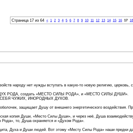
Страница 17 из 64
<
1
2
3
4
5
6
7
8
9
10
11
12
13
14
15
16
17
1
ойств народу нет нужды вступать в какую-то новую религию, церковь, с
ТЬ ДУХ РОДА, создать «МЕСТО СИЛЫ РОДА», и «МЕСТО СИЛЫ ДУШИ».
Ь В СЕБЯ ЧУЖИХ, ИНОРОДНЫХ ДУХОВ.
 оболочек, защищает Душу от внешнего энергетического воздействия. Пр
еская копия Души, «Место Силы Души», и через неё, Душа взаимодейств
 Рода», то, Душа охраняется и «Духом Рода».
защита, Духа и Души людей. Вот этому «Месту Силы Рода» наши предки 