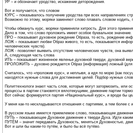
УР – и обозначает уродство, искажение деторождения.
Вот и получается, что словом
КУРС – показывалось получение уродства при всех направлениях стр
Возможно по этому, моряки заменяют слово плавать словом ходить,
Чтобы обмануть курс, моряки применяли хитрость. Для этого примен
Дело в том, что слово проложить имеет особое буквальное значение.
ПРО – показывает духовное рождение Образа, то есть, рождение инф
ЛОЖ – показывает любви Образ живого, то есть, показывается информ
человеческих чувств).
ЛОЖ - позволяет выявить отсутствие человеческих чувств, она выявл
А, следующая часть слова
ИТЬ – показывает жизненное явленье духовной тверди, духовной веры
ПРОЛОЖИТЬ – духовно рождается Образ (информация) ложный (для ку
Считалось, что «проложив курс», и неплывя, а идя по морю (как пос
находятся нужные слова для достижения целей. Подбор нужных слов
Политтехнологи знают часть слов, которые могут затормозить, или ос
процессы в партии становятся вялотекущими, движение партии тормози
Вот сейчас формируется партия «Национальный курс», и вроде бы це
У меня как-то нескладываются отношения с партиями, а тем более с 
В русском языке имеется приемлемое слово, показывающее движение
ПУТЬ – показывающее Духовное движение к тверди Духа. Идти каким
ПУТЁМ – значит передавать Духовность, меняться Духовностью, дви
Вот и шли бы каким-то путём, и было бы всё путёво.