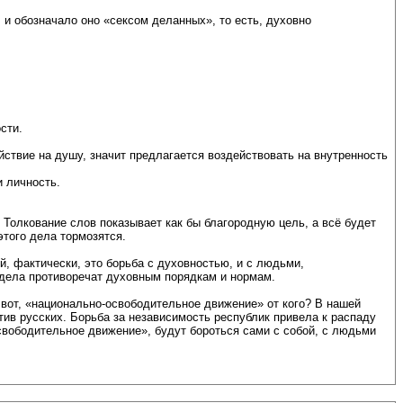
 и обозначало оно «сексом деланных», то есть, духовно
сти.
йствие на душу, значит предлагается воздействовать на внутренность
 личность.
Толкование слов показывает как бы благородную цель, а всё будет
этого дела тормозятся.
й, фактически, это борьба с духовностью, и с людьми,
дела противоречат духовным порядкам и нормам.
 вот, «национально-освободительное движение» от кого? В нашей
ив русских. Борьба за независимость республик привела к распаду
свободительное движение», будут бороться сами с собой, с людьми