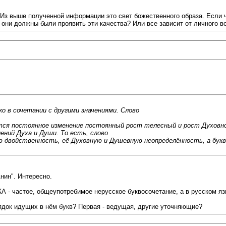
Из выше полученной информации это свет божественного образа. Если 
они должны были проявить эти качества? Или все зависит от личного в
о в сочетании с другими значениями. Слово
тся постоянное изменение постоянный рост телесный и рост Духовно
ений Духа и Души. То есть, слово
 двойственность, её Духовную и Душевную неопределённость, а буква
нин". Интересно.
ДЖА - частое, общеупотребимое нерусское буквосочетание, а в русском яз
рядок идущих в нём букв? Первая - ведущая, другие уточняющие?