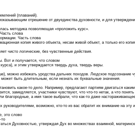
емлений (плаваний).
 показывающим отрешение от двуединства духовности, и для утверждени
ялась методика позволяющая «проложить курс».
 Часть слова
ормации. Часть слова
ационная копия живого объекта, несам живой объект, а только его копия
яет чисто логические, без чувственные действия.
. Вот и получается, что словом
рса), и этим утверждается твердь духа, твердь веры.
уше), можно избежать уродства дальних походов. Людское подсознание ч
 может быть длительным, если незнать их буквальные значения.
тановить какое-то дело. Например, предлагают партиям двигаться каким-
тся, замедляется, участники чувствуют, что что-то нетак, а что понять
ли благородные, а имя такое выбрали, что как-то даже настораживающее
их руководителями, возможно, кто-то из вас обратит их внимание на эту
, это слово
-то
гаться Духовностью, утверждая Дух во множествах взаимной, материнс