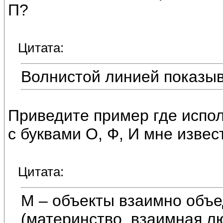
П?
Цитата:
Волнистой линией показыв
Приведите пример где испол
с буквами О, Ф, И мне извес
Цитата:
М – объекты взаимно объ
(материнство, взаимная л