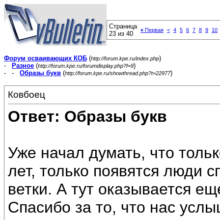
Страница
«
Первая
<
4
5
6
7
8
9
10
23 из 40
Форум осваивающих КОБ
(
)
http://forum.kpe.ru/index.php
-
Разное
(
)
http://forum.kpe.ru/forumdisplay.php?f=9
- -
Образы букв
(
)
http://forum.kpe.ru/showthread.php?t=22977
Ковбоец
Ответ: Образы букв
Уже начал думать, что тольк
лет, только появятся люди 
ветки. А тут оказывается ещ
Спасибо за то, что нас усл