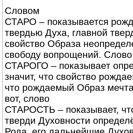
Словом
СТАРО – показывается рож
твердью Духа, главной твер
свойство Образа неопределе
свободу вопрощений. Слово
СТАРОГО – показывает опре
значит, что свойство рожда
что рождаемый Образ мечтат
вот, слово
СТАРОСТЬ – показывает, чт
тверди Духовности определ
Рода, его дальнейшие Духо