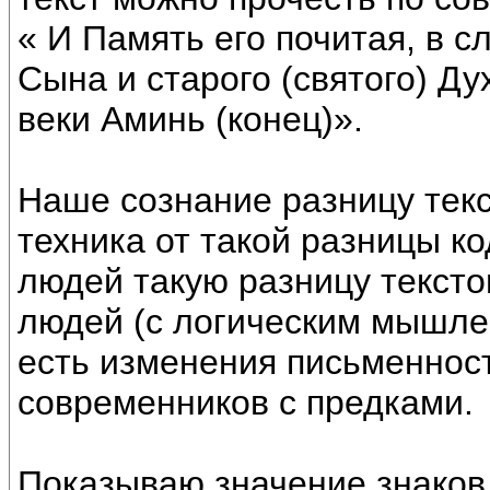
« И Память его почитая, в с
Сына и старого (святого) Ду
веки Аминь (конец)».
Наше сознание разницу тек
техника от такой разницы ко
людей такую разницу текстов
людей (с логическим мышлен
есть изменения письменност
современников с предками.
Показываю значение знаков