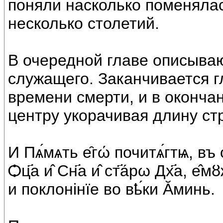
поняли насколько поменялас
несколько столетий.
В очередной главе описыва
служащего. Заканчивается г
времени смерти, и в оконча
центру укорачивая длину стр
И Пѧ́мѧть е̑гώ почитѧ́гтѩ, въ
Ѻц҃а и̂ Сн҃а и̂ ст҃а́рω Дх҃а, е̂м
и поклонiнïе во вҍ́ки Ᾰминь.