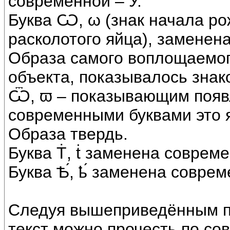
современной – У.
Буква Ѡ, ω (знак начала ро
расколотого яйца), заменен
Образа самого воплощаемого
объекта, показывалось знак
Ѿ, ϖ – показывающим появ
современными буквами это 
Образа твердь.
Буква Ṫ, ṫ заменена современ
Буква Ѣ́, ҍ́ заменена соврем
Следуя вышеприведённым п
текст можно прочесть по со