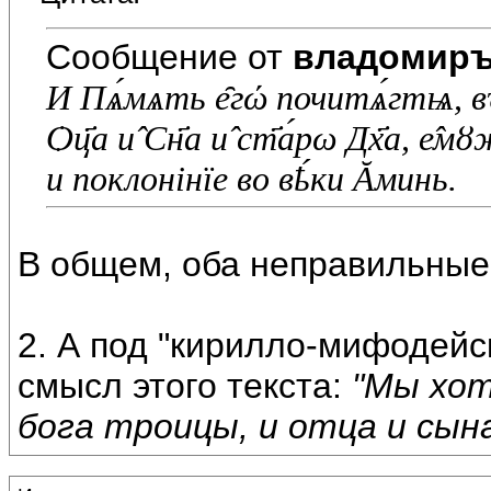
Сообщение от
владомир
И Пѧ́мѧть е̑гώ почитѧ́гтѩ, въ
Ѻц҃а и̂ Сн҃а и̂ ст҃а́рω Дх҃а, е̂м
и поклонiнïе во вҍ́ки Ᾰминь.
В общем, оба неправильные
2. А под "кирилло-мифодейс
смысл этого текста:
"Мы хот
бога троицы, и отца и сына