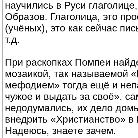
научились в Руси глаголице
Образов. Глаголица, это п
(учёных), это как сейчас пи
т.д.
При раскопках Помпеи найд
мозаикой, так называемой «
мефодием» тогда ещё и непа
чужое и выдать за своё», с
недодумались, их дело дом
внедрить «Христианство» в 
Надеюсь, знаете зачем.