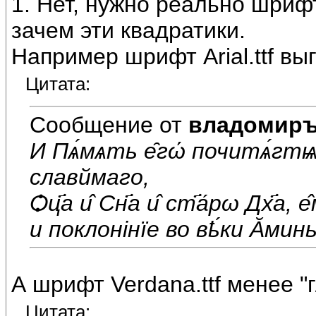
1. Нет, нужно реально шриф
зачем эти квадратики.
Например шрифт Arial.ttf вы
Цитата:
Сообщение от
владомир
И Пѧ́мѧть е̑гώ почитѧ́гтѩ
славймаго,
Ѻц҃а и̂ Сн҃а и̂ ст҃а́рω Дх҃а, 
и поклонiнïе во вҍ́ки Ᾰминь
А шрифт Verdana.ttf менее "г
Цитата: