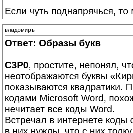
Если чуть поднапрячься, то
владомиръ
Ответ: Образы букв
С3Р0
, простите, непонял, 
неотображаются буквы «Кир
показываются квадратики. 
кодами Microsoft Word, пох
нечитает все коды Word.
Встречал в интернете коды с
в них нужды, что с них толку