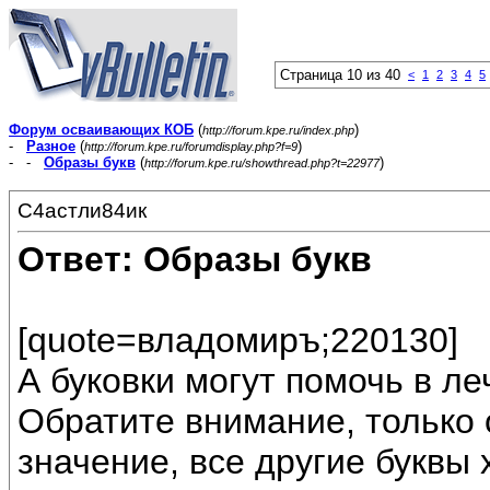
Страница 10 из 40
<
1
2
3
4
5
Форум осваивающих КОБ
(
)
http://forum.kpe.ru/index.php
-
Разное
(
)
http://forum.kpe.ru/forumdisplay.php?f=9
- -
Образы букв
(
)
http://forum.kpe.ru/showthread.php?t=22977
С4астли84ик
Ответ: Образы букв
[quote=владомиръ;220130]
А буковки могут помочь в ле
Обратите внимание, только 
значение, все другие буквы