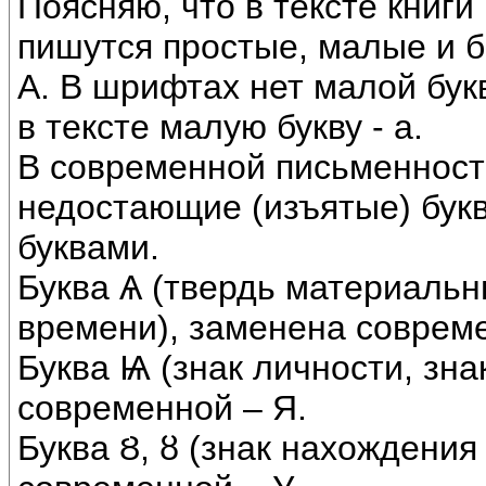
Поясняю, что в тексте книги 
пишутся простые, малые и 
А. В шрифтах нет малой бук
в тексте малую букву - а.
В современной письменност
недостающие (изъятые) бу
буквами.
Буква Ѧ (твердь материаль
времени), заменена совреме
Буква Ѩ (знак личности, зна
современной – Я.
Буква Ȣ, ȣ (знак нахождения