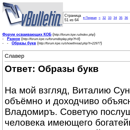
Страница
«
Первая
<
32
33
34
35
36
51 из 64
Форум осваивающих КОБ
(
)
http://forum.kpe.ru/index.php
-
Разное
(
)
http://forum.kpe.ru/forumdisplay.php?f=9
- -
Образы букв
(
)
http://forum.kpe.ru/showthread.php?t=22977
Славер
Ответ: Образы букв
На мой взгляд, Виталию Су
объёмно и доходчиво объясн
Владомиръ. Советую послуш
человека имеющего богатей