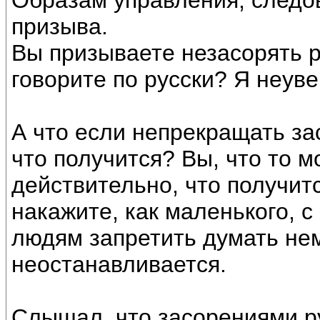
Образам управления, следо
призыва.
Вы призываете незасорять р
говорите по русски? Я неуве
А что если непрекращать за
что получится? Вы, что то м
действительно, что получитс
накажите, как маленького, с
людям запретить думать не
неостанавливается.
Слышал, что засорениями ру