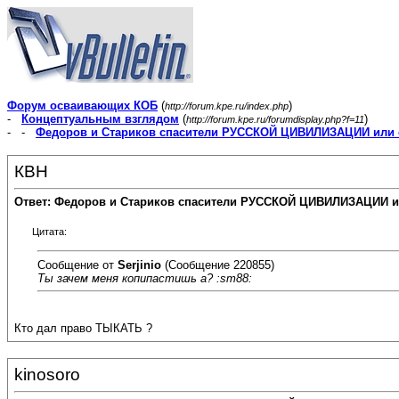
Форум осваивающих КОБ
(
)
http://forum.kpe.ru/index.php
-
Концептуальным взглядом
(
)
http://forum.kpe.ru/forumdisplay.php?f=11
- -
Федоров и Стариков спасители РУССКОЙ ЦИВИЛИЗАЦИИ или 
КВН
Ответ: Федоров и Стариков спасители РУССКОЙ ЦИВИЛИЗАЦИИ и
Цитата:
Сообщение от
Serjinio
(Сообщение 220855)
Ты зачем меня копипастишь а? :sm88:
Кто дал право ТЫКАТЬ ?
kinosoro