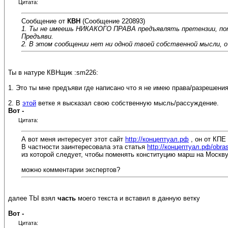
Цитата:
Сообщение от
КВН
(Сообщение 220893)
1. Ты не имеешь НИКАКОГО ПРАВА предъявлять претензии, пот
Предъяви.
2. В этом сообщении нет ни одной твоей собственной мысли, о 
Ты в натуре КВНщик :sm226:
1. Это ты мне предъяви где написано что я не имею права/разрешени
2. В
этой
ветке я высказал свою собственную мысль/рассуждение.
Вот -
Цитата:
А вот меня интересует этот сайт
http://концептуал.рф
, он от КПЕ
В частности заинтересовала эта статья
http://концептуал.рф/obrasc
из которой следует, чтобы поменять конституцию марш на Москву 
можно комментарии экспертов?
далее ТЫ взял
часть
моего текста и вставил в данную ветку
Вот -
Цитата: