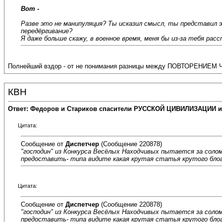
Вот -
Разве это не манипуляция? Ты исказил смысл, ты представил эт
передёргивание?
Я даже больше скажу, в военное время, меня бы из-за тебя рас
Полнейший вздор - от не понимания разницы между ПОВТОРЕНИЕМ
КВН
Ответ: Федоров и Стариков спасители РУССКОЙ ЦИВИЛИЗАЦИИ и
Цитата:
Сообщение от
Диспетчер
(Сообщение 220878)
"господин" из Конкурса Весёлых Находчивых пытается за соломи
предоставить- типа видите какая крутая статья крутого блоге
Цитата:
Сообщение от
Диспетчер
(Сообщение 220878)
"господин" из Конкурса Весёлых Находчивых пытается за соломи
предоставить- типа видите какая крутая статья крутого блоге