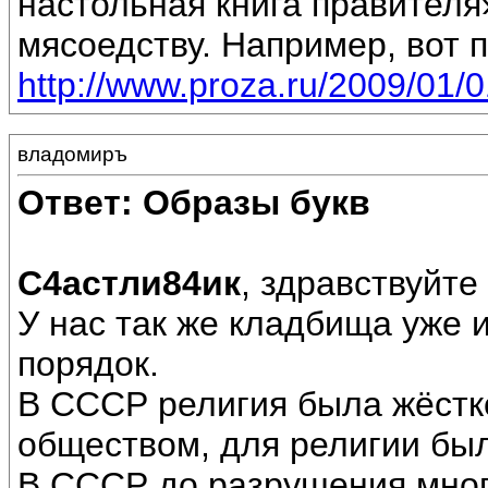
настольная книга правителя
мясоедству. Например, вот п
http://www.proza.ru/2009/01/
владомиръ
Ответ: Образы букв
С4астли84ик
, здравствуйте
У нас так же кладбища уже 
порядок.
В СССР религия была жёстк
обществом, для религии был
В СССР до разрушения мног