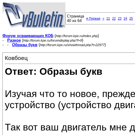
Страница
«
Первая
<
21
22
23
24
25
40 из 64
Форум осваивающих КОБ
(
)
http://forum.kpe.ru/index.php
-
Разное
(
)
http://forum.kpe.ru/forumdisplay.php?f=9
- -
Образы букв
(
)
http://forum.kpe.ru/showthread.php?t=22977
Ковбоец
Ответ: Образы букв
Изучая что то новое, прежд
устройство (устройство двиг
Так вот ваш двигатель мне д