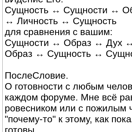
Сущность ↔ Сущности ↔ О
↔ Личность ↔ Сущность
для сравнения с вашим:
Сущности ↔ Образ ↔ Дух 
Образ ↔ Сущность ↔ Сущн
ПослеСловие.
О готовности с любым челов
каждом форуме. Мне всё рав
ровесником или с пожилым 
"почему-то" к этому, как пок
готовы.