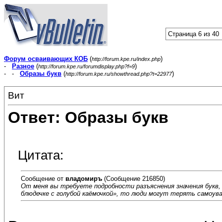
Страница 6 из 40
Форум осваивающих КОБ
(
)
http://forum.kpe.ru/index.php
-
Разное
(
)
http://forum.kpe.ru/forumdisplay.php?f=9
- -
Образы букв
(
)
http://forum.kpe.ru/showthread.php?t=22977
Вит
Ответ: Образы букв
Цитата:
Сообщение от
владомиръ
(Сообщение 216850)
От меня вы требуете подробности разъяснения значения букв,
блюдечке с голубой каёмочкой», то люди могут терять самоув