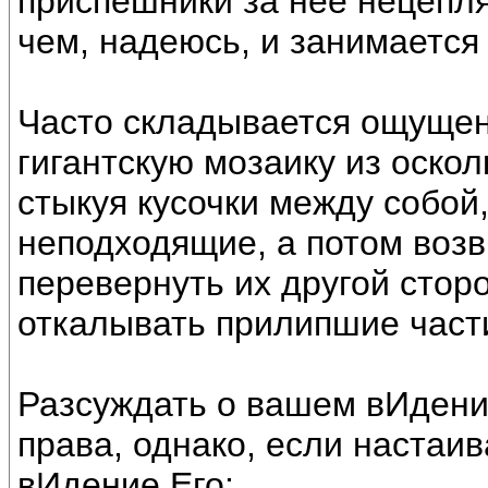
приспешники за неё нецеп
чем, надеюсь, и занимаетс
Часто складывается ощущен
гигантскую мозаику из оско
стыкуя кусочки между собой
неподходящие, а потом воз
перевернуть их другой сторо
откалывать прилипшие части
Разсуждать о вашем вИдени
права, однако, если настаив
вИдение Его: